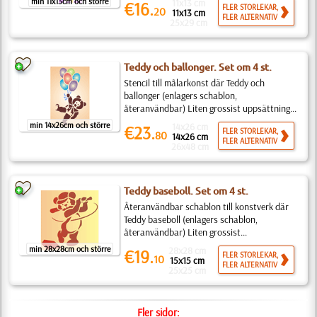
min 11x13cm och större
11x13 cm
€16.
FLER STORLEKAR,
20
11x13 cm
FLER ALTERNATIV
25x29 cm
Teddy och ballonger. Set om 4 st.
Stencil till målarkonst där Teddy och
ballonger (enlagers schablon,
återanvändbar) Liten grossist uppsättning...
min 14x26cm och större
14x26 cm
€23.
FLER STORLEKAR,
80
14x26 cm
FLER ALTERNATIV
26x48 cm
Teddy baseboll. Set om 4 st.
Återanvändbar schablon till konstverk där
Teddy baseboll (enlagers schablon,
återanvändbar) Liten grossist...
min 28x28cm och större
28x28 cm
€19.
FLER STORLEKAR,
10
15x15 cm
FLER ALTERNATIV
25x25 cm
Fler sidor: