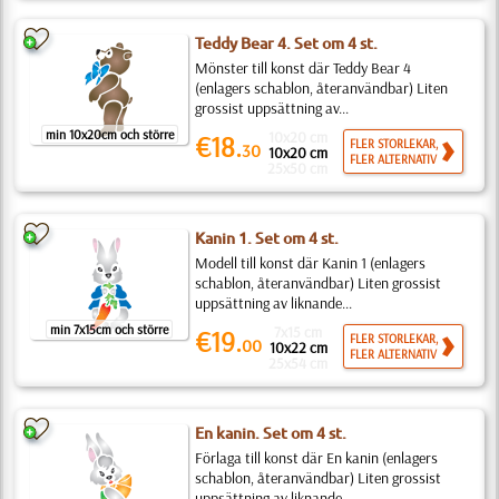
Teddy Bear 4. Set om 4 st.
Mönster till konst där Teddy Bear 4
(enlagers schablon, återanvändbar) Liten
grossist uppsättning av...
min 10x20cm och större
10x20 cm
€18.
FLER STORLEKAR,
30
10x20 cm
FLER ALTERNATIV
25x50 cm
Kanin 1. Set om 4 st.
Modell till konst där Kanin 1 (enlagers
schablon, återanvändbar) Liten grossist
uppsättning av liknande...
min 7x15cm och större
7x15 cm
€19.
FLER STORLEKAR,
00
10x22 cm
FLER ALTERNATIV
25x54 cm
En kanin. Set om 4 st.
Förlaga till konst där En kanin (enlagers
schablon, återanvändbar) Liten grossist
uppsättning av liknande...