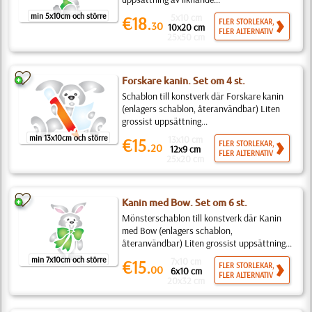
min 5x10cm och större
5x10 cm
€18.
FLER STORLEKAR,
30
10x20 cm
FLER ALTERNATIV
25x50 cm
Forskare kanin. Set om 4 st.
Schablon till konstverk där Forskare kanin
(enlagers schablon, återanvändbar) Liten
grossist uppsättning...
min 13x10cm och större
13x10 cm
€15.
FLER STORLEKAR,
20
12x9 cm
FLER ALTERNATIV
25x20 cm
Kanin med Bow. Set om 6 st.
Mönsterschablon till konstverk där Kanin
med Bow (enlagers schablon,
återanvändbar) Liten grossist uppsättning...
min 7x10cm och större
7x10 cm
€15.
FLER STORLEKAR,
00
6x10 cm
FLER ALTERNATIV
20x32 cm