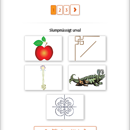
1
2
3
Slumpmässigt urval