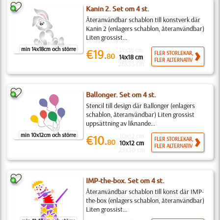
Kanin 2. Set om 4 st.
Återanvändbar schablon till konstverk där
Kanin 2 (enlagers schablon, återanvändbar)
Liten grossist...
min 14x18cm och större
14x18 cm
€19.
FLER STORLEKAR,
80
14x18 cm
FLER ALTERNATIV
26x33 cm
Ballonger. Set om 4 st.
Stencil till design där Ballonger (enlagers
schablon, återanvändbar) Liten grossist
uppsättning av liknande...
min 10x12cm och större
10x12 cm
€10.
FLER STORLEKAR,
80
10x12 cm
FLER ALTERNATIV
25x30 cm
IMP-the-box. Set om 4 st.
Återanvändbar schablon till konst där IMP-
the-box (enlagers schablon, återanvändbar)
Liten grossist...