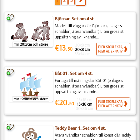
1
2
3
Björnar. Set om 4 st.
Modell till väggar där Björnar (enlagers
schablon, återanvändbar) Liten grossist
uppsättning av liknande...
min 20x8cm och större
20x8 cm
€13.
FLER STORLEKAR,
50
20x8 cm
FLER ALTERNATIV
35x14 cm
Båt 01. Set om 4 st.
Förlaga till målning där Båt 01 (enlagers
schablon, återanvändbar) Liten grossist
uppsättning av liknande...
min 15x18cm och större
15x18 cm
€20.
FLER STORLEKAR,
50
15x18 cm
FLER ALTERNATIV
30x36 cm
Teddy Bear 1. Set om 4 st.
Återanvändbar schablon till konst där Teddy