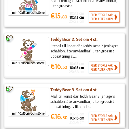
Bear 1 (enlagers schablon, återanvändbar)
Liten grossist...
min 10x13cm och större
10x13 cm
€15.
FLER STORLEKAR,
80
10x13 cm
FLER ALTERNATIV
25x33 cm
Teddy Bear 2. Set om 4 st.
Stencil till konst där Teddy Bear 2 (enlagers
schablon, återanvändbar) Liten grossist
uppsättning av...
min 10x15cm och större
10x15 cm
€16.
FLER STORLEKAR,
50
10x15 cm
FLER ALTERNATIV
25x38 cm
Teddy Bear 3. Set om 4 st.
Mall till konst där Teddy Bear 3 (enlagers
schablon, återanvändbar) Liten grossist
uppsättning av liknande...
min 10x15cm och större
10x15 cm
€16.
FLER STORLEKAR,
30
10x15 cm
FLER ALTERNATIV
25x36 cm