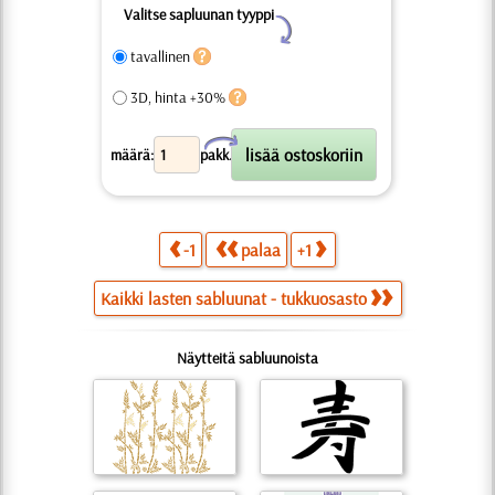
Valitse sapluunan tyyppi
Y
tavallinen
3D, hinta +30%
X
määrä:
pakk.
-1
palaa
+1
Kaikki lasten sabluunat - tukkuosasto
Näytteitä sabluunoista