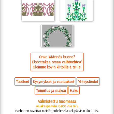
Onko käännös huono?
Ehdottakaa omaa vaihtoehtoa!
Olemme kovin kiitollisia teille.
Tuotteet
Kysymykset ja vastaukset
Yhteystiedot
Toimitus ja maksu
Haku
Valmistettu Suomessa
Asiakaspalvelu: 0400 764 075
Parhaiten tavoitat meidät puhelimella arkipäivisin klo 9 - 15.