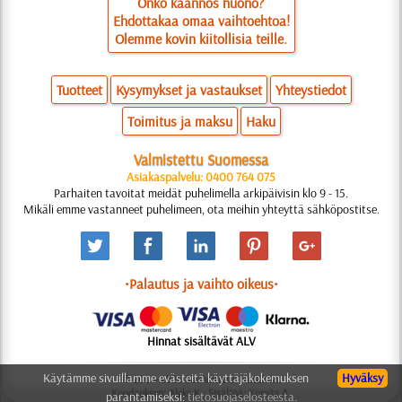
Onko käännös huono?
Ehdottakaa omaa vaihtoehtoa!
Olemme kovin kiitollisia teille.
Tuotteet
Kysymykset ja vastaukset
Yhteystiedot
Toimitus ja maksu
Haku
Valmistettu Suomessa
Asiakaspalvelu: 0400 764 075
Parhaiten tavoitat meidät puhelimella arkipäivisin klo 9 - 15.
Mikäli emme vastanneet puhelimeen, ota meihin yhteyttä sähköpostitse.
•Palautus ja vaihto oikeus•
Hinnat sisältävät ALV
Käytämme sivuillamme evästeitä käyttäjäkokemuksen
Hyväksy
© 2006-2025 Suunnittelu: Natali M.
Koodauksen: Aleks K.; Sisältöä: Konsta A.
parantamiseksi:
tietosuojaselosteesta.