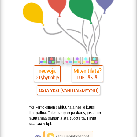
neuvoja
Miten tilata?
> Lyhyt ohje
LUE TÄSTÄ!
OSTA YKSI (VÄHITTÄISMYYNTI)
Yksikerroksinen sabluuna aiheelle kuusi
ilmapalloa. Tukkukaupan pakkaus, jossa on
muutamaa samanlaista tuotteita.
Hinta
sisältää
4 kpl.
O
sapluunointisäännöt