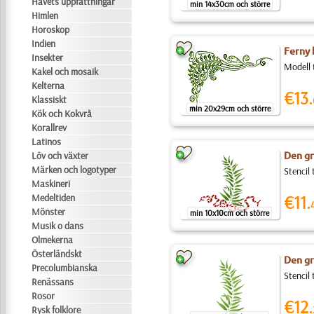
Havets uppfattningar
min 14x30cm och större
Himlen
Horoskop
Indien
Ferny 
Insekter
Modell 
Kakel och mosaik
Kelterna
€13.
Klassiskt
min 20x29cm och större
Kök och Kokvrå
Korallrev
Latinos
Löv och växter
Den g
Märken och logotyper
Stencil
Maskineri
Medeltiden
€11.
Mönster
min 10x10cm och större
Musik o dans
Olmekerna
Österländskt
Den gr
Precolumbianska
Stencil
Renässans
Rosor
€12.
Rysk folklore