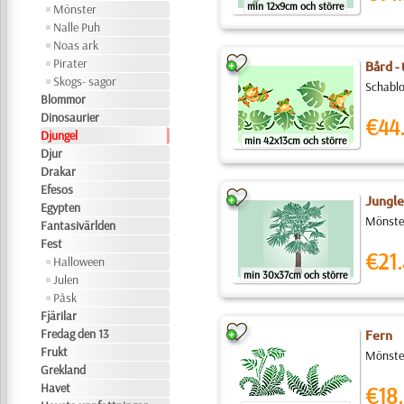
min 12x9cm och större
Mönster
Nalle Puh
Noas ark
Pirater
Bård -
Skogs- sagor
Schablon
Blommor
Dinosaurier
€44
Djungel
min 42x13cm och större
Djur
Drakar
Efesos
Jungle
Egypten
Mönster
Fantasivärlden
Fest
€21.
Halloween
min 30x37cm och större
Julen
Påsk
Fjärilar
Fredag den 13
Fern
Frukt
Mönster
Grekland
Havet
€18.