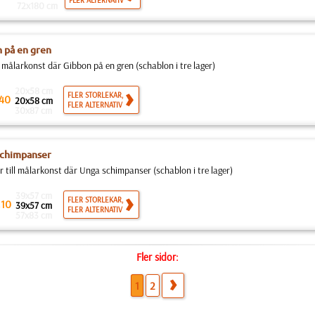
FLER ALTERNATIV
72x180 cm
 på en gren
l målarkonst där Gibbon på en gren (schablon i tre lager)
20x58 cm
FLER STORLEKAR,
40
20x58 cm
FLER ALTERNATIV
30x87 cm
schimpanser
 till målarkonst där Unga schimpanser (schablon i tre lager)
39x57 cm
.
FLER STORLEKAR,
10
39x57 cm
FLER ALTERNATIV
57x83 cm
Fler sidor:
1
2