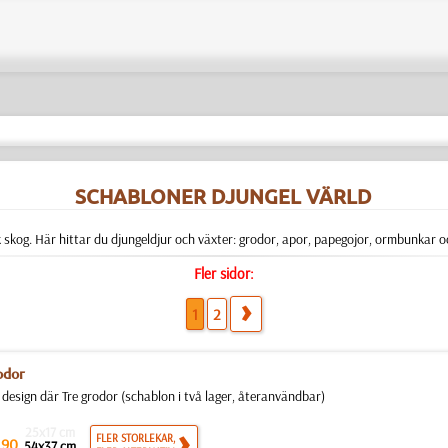
SCHABLONER DJUNGEL VÄRLD
 skog. Här hittar du djungeldjur och växter: grodor, apor, papegojor, ormbunkar oc
Fler sidor:
1
2
odor
l design där Tre grodor (schablon i två lager, återanvändbar)
25x17 cm
.
FLER STORLEKAR,
90
54x37 cm