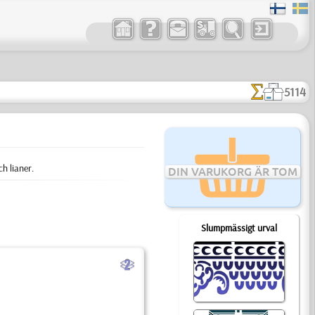
5114
h lianer.
DIN VARUKORG ÄR TOM
Slumpmässigt urval
b