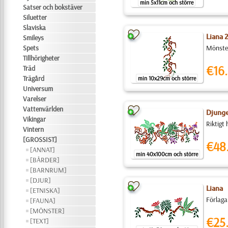
min 5x11cm och större
Satser och bokstäver
Siluetter
Slaviska
Liana 
Smileys
Spets
Mönster
Tillhörigheter
€16.
Träd
Trägård
min 10x29cm och större
Universum
Varelser
Vattenvärlden
Djunge
Vikingar
Riktigt
Vintern
[GROSSIST]
€48
[ANNAT]
min 40x100cm och större
[BÅRDER]
[BARNRUM]
[DJUR]
Liana
[ETNISKA]
Förlaga
[FAUNA]
[MÖNSTER]
€25
[TEXT]