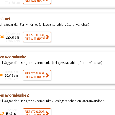
FLER ALTERNATIV
74x168 cm
hörnet
till väggar där Ferny hörnet (enlagers schablon, återanvändbar)
20x29 cm
FLER STORLEKAR,
00
22x31 cm
FLER ALTERNATIV
42x60 cm
ren av ormbunke
 till väggar där Den gren av ormbunke (enlagers schablon, återanvändbar)
10x10 cm
FLER STORLEKAR,
40
20x19 cm
FLER ALTERNATIV
48x46 cm
en av ormbunke 2
 till väggar där Den gren av ormbunke 2 (enlagers schablon, återanvändbar)
5x11 cm
FLER STORLEKAR,
20
15x31 cm