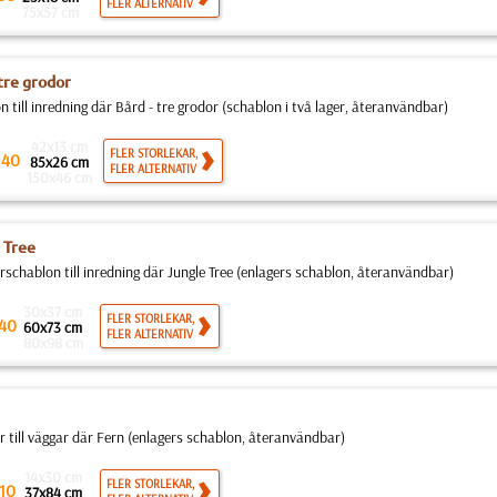
FLER ALTERNATIV
75x57 cm
 tre grodor
 till inredning där Bård - tre grodor (schablon i två lager, återanvändbar)
42x13 cm
.
FLER STORLEKAR,
40
85x26 cm
FLER ALTERNATIV
150x46 cm
 Tree
schablon till inredning där Jungle Tree (enlagers schablon, återanvändbar)
30x37 cm
FLER STORLEKAR,
40
60x73 cm
FLER ALTERNATIV
80x98 cm
 till väggar där Fern (enlagers schablon, återanvändbar)
14x30 cm
FLER STORLEKAR,
10
37x84 cm