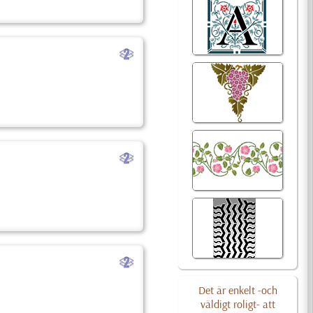
b
b
b
Det är enkelt -och
väldigt roligt- att