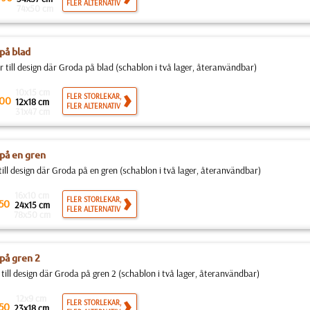
FLER ALTERNATIV
74x50 cm
på blad
 till design där Groda på blad (schablon i två lager, återanvändbar)
10x15 cm
FLER STORLEKAR,
00
12x18 cm
FLER ALTERNATIV
31x47 cm
på en gren
till design där Groda på en gren (schablon i två lager, återanvändbar)
16x10 cm
FLER STORLEKAR,
50
24x15 cm
FLER ALTERNATIV
78x50 cm
på gren 2
 till design där Groda på gren 2 (schablon i två lager, återanvändbar)
12x9 cm
FLER STORLEKAR,
50
23x18 cm