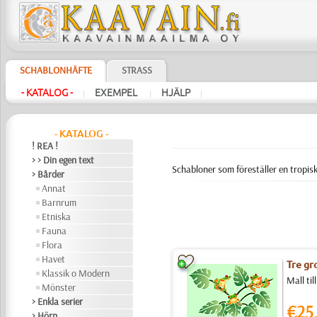
SCHABLONHÄFTE
STRASS
- KATALOG -
EXEMPEL
HJÄLP
|
|
|
- KATALOG -
! REA !
> > Din egen text
Schabloner som föreställer en tropisk
> Bårder
Annat
Barnrum
Etniska
Fauna
Flora
Havet
Tre gr
Klassik o Modern
Mall til
Mönster
> Enkla serier
€25
> Hörn