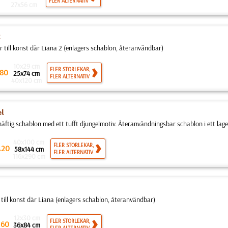
FLER ALTERNATIV
27x56 cm
2
 till konst där Liana 2 (enlagers schablon, återanvändbar)
10x29 cm
FLER STORLEKAR,
80
25x74 cm
FLER ALTERNATIV
40x120 cm
l
 häftig schablon med ett tufft djungelmotiv. Återanvändningsbar schablon i ett lage
40x100 cm
.
FLER STORLEKAR,
20
58x144 cm
FLER ALTERNATIV
116x290 cm
 till konst där Liana (enlagers schablon, återanvändbar)
12x30 cm
.
FLER STORLEKAR,
60
36x84 cm