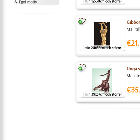
min 12x30cm och större
❧ Eget motiv
Gibbon
Mall til
€21.
min 20x58cm och större
Unga 
Mönster
€35
min 39x57cm och större