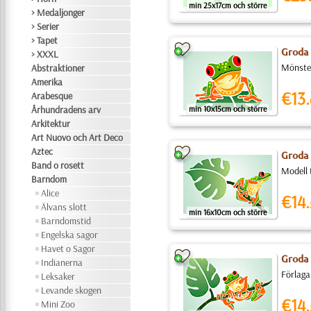
min 25x17cm och större
> Medaljonger
> Serier
> Tapet
Groda 
> XXXL
Mönster
Abstraktioner
Amerika
€13.
Arabesque
Århundradens arv
min 10x15cm och större
Arkitektur
Art Nuovo och Art Deco
Aztec
Groda 
Band o rosett
Modell 
Barndom
Alice
€14.
Älvans slott
min 16x10cm och större
Barndomstid
Engelska sagor
Havet o Sagor
Groda 
Indianerna
Förlaga
Leksaker
Levande skogen
€14.
Mini Zoo