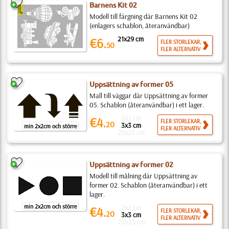
Barnens Kit 02
Modell till färgning där Barnens Kit 02
(enlagers schablon, återanvändbar)
21x29 cm
€6.
FLER STORLEKAR,
50
FLER ALTERNATIV
Uppsättning av former 05
Mall till väggar där Uppsättning av former
05. Schablon (återanvändbar) i ett lager.
2x2 cm
€4.
FLER STORLEKAR,
20
3x3 cm
min 2x2cm och större
FLER ALTERNATIV
25x25 cm
Uppsättning av former 02
Modell till målning där Uppsättning av
former 02. Schablon (återanvändbar) i ett
lager.
min 2x2cm och större
2x2 cm
€4.
FLER STORLEKAR,
20
3x3 cm
FLER ALTERNATIV
25x25 cm