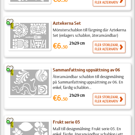
50
FLER ALTERNATIV
Aztekerna Set
Mönsterschablon till färgning där Aztekerna
Set (enlagers schablon, återanvändbar)
21x29 cm
€6.
FLER STORLEKAR,
50
FLER ALTERNATIV
Sammanfattning uppsättning av 06
Återanvändbar schablon till designmålning
på Sammanfattning uppsättning av 06. En
enkel, färdig schablon...
21x29 cm
€6.
FLER STORLEKAR,
50
FLER ALTERNATIV
Frukt serie 05
Mall till designmålning: Frukt serie 05. En
enkel, färdig, återanvändbar schablon i ett