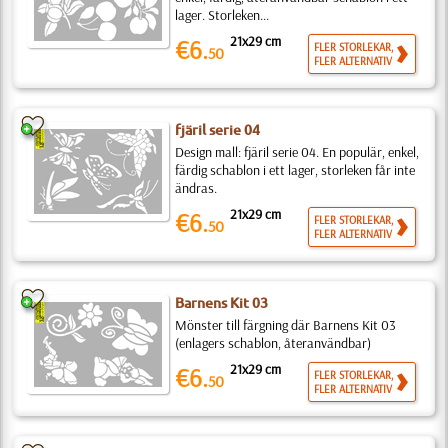
lager. Storleken...
21x29 cm
€6.
FLER STORLEKAR,
50
FLER ALTERNATIV
fjäril serie 04
Design mall: fjäril serie 04. En populär, enkel,
färdig schablon i ett lager, storleken får inte
ändras.
21x29 cm
€6.
FLER STORLEKAR,
50
FLER ALTERNATIV
Barnens Kit 03
Mönster till färgning där Barnens Kit 03
(enlagers schablon, återanvändbar)
21x29 cm
€6.
FLER STORLEKAR,
50
FLER ALTERNATIV