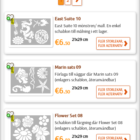
1
2
East Suite 10
East Suite 10 mönstren/ mall. En enkel
schablon till målning i ett lager.
21x29 cm
€6.
FLER STORLEKAR,
50
FLER ALTERNATIV
Marin sats 09
Förlaga till väggar där Marin sats 09
(enlagers schablon, återanvändbar)
21x29 cm
€6.
FLER STORLEKAR,
50
FLER ALTERNATIV
Flower Set 08
Schablon till färgning där Flower Set 08
(enlagers schablon, återanvändbar)
21x29 cm
€6.
FLER STORLEKAR,