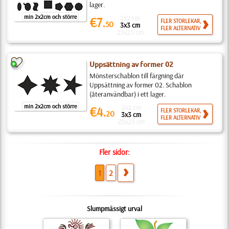
lager.
min 2x2cm och större
2x2 cm
€7.
FLER STORLEKAR,
50
3x3 cm
FLER ALTERNATIV
25x25 cm
Uppsättning av former 02
Mönsterschablon till färgning där
Uppsättning av former 02. Schablon
(återanvändbar) i ett lager.
min 2x2cm och större
2x2 cm
€4.
FLER STORLEKAR,
20
3x3 cm
FLER ALTERNATIV
25x25 cm
Fler sidor:
1
2
Slumpmässigt urval