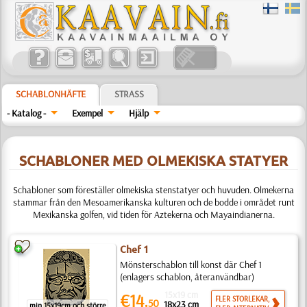
SCHABLONHÄFTE
STRASS
- Katalog -
Exempel
Hjälp
SCHABLONER MED OLMEKISKA STATYER
Schabloner som föreställer olmekiska stenstatyer och huvuden. Olmekerna
stammar från den Mesoamerikanska kulturen och de bodde i området runt
Mexikanska golfen, vid tiden för Aztekerna och Mayaindianerna.
Chef 1
Mönsterschablon till konst där Chef 1
(enlagers schablon, återanvändbar)
15x19 cm
€14.
FLER STORLEKAR,
50
18x23 cm
min 15x19cm och större