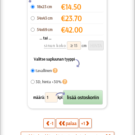
€
14.50
18x23 cm
€
23.70
34x43 cm
€
42.00
54x69 cm
... tai ...
sinun koko
cm
Valitse sapluunan tyyppi
Y
tavallinen
3D, hinta +30%
X
määrä:
kpl.
-1
palaa
+1