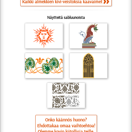
Kaikki almekkien kivi-veistoksia kaavaimet
Näytteitä sabluunoista
Onko käännös huono?
Ehdottakaa omaa vaihtoehtoa!
Olemme kovin kiitollisia teille.