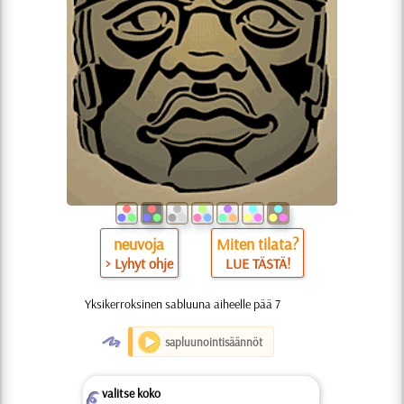
neuvoja
Miten tilata?
> Lyhyt ohje
LUE TÄSTÄ!
Yksikerroksinen sabluuna aiheelle pää 7
O
sapluunointisäännöt
valitse koko
Z