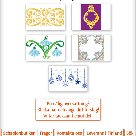
En dålig översättning?
Klicka här och ange ditt förslag!
Vi tar tacksamt emot det.
Schablonbutiken
Fragor
Kontakta oss
Leverans i Finland
Sök