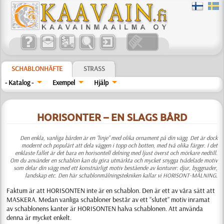
SCHABLONHÄFTE
STRASS
- Katalog -
Exempel
Hjälp
HORISONTER – EN SLAGS BÅRD
Den enkla, vanliga bården är en ”linje” med olika ornament på din vägg. Det är dock
modernt och populärt att dela väggen i topp och botten, med två olika färger. I det
enklaste fallet är det bara en horisontell delning med ljust överst och mörkare nedtill.
Om du använder en schablon kan du göra utmärkta och mycket snygga tvådelade motiv
som delar din vägg med ett konstnärligt motiv bestående av konturer: djur, byggnader,
landskap etc. Den här schablonmålningstekniken kallar vi HORISONT-MÅLNING.
Faktum är att HORISONTEN inte är en schablon. Den är ett av våra sätt att
MASKERA. Medan vanliga schabloner består av ett ”slutet” motiv inramat
av schablonens kanter är HORISONTEN halva schablonen. Att använda
denna är mycket enkelt.