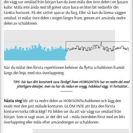
din vägg var omålad från början kan du även måla den övre delen i en ljusare
kulör. Måla inte ända ned till golvet utan bara en liten bit nedanför din
tänkta horisont. På det sättet sparar du färg. Eller så kan du lämna väggen
omålad. Vi målar övre delen i stegen längre fram, genom att använda nedre
delen av schablonen.
När du målat den första repetitionen behöver du flytta schablonen framåt
längs din linje, med viss överlappning.
TIPS: här kan ditt konstverk vara färdigt! Även HORISONTEN har en nedre del med
ytterligare detaljer, men nu har du redan en snygg, tvådelad vägg. Vi fortsätter…
••••••••••
Nästa steg
blir att ta nedre delen av HORISONTschablonen och lägg den
exakt mot den just målade konturen. GLÖM INTE att låta den första
konturen torka tillräckligt! På bilden ser du att vår vägg var omålad från
början. Som vi sagt ovan, är det ditt val – måla överdelen först med en bits
överlappning eller måla efter användningen av schablonen.