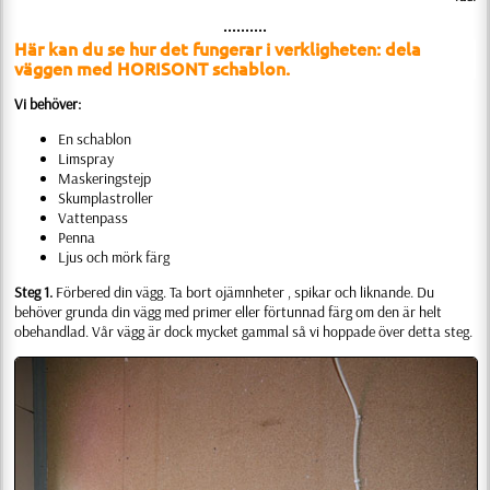
••••••••••
Här kan du se hur det fungerar i verkligheten: dela
väggen med HORISONT schablon.
Vi behöver:
En schablon
Limspray
Maskeringstejp
Skumplastroller
Vattenpass
Penna
Ljus och mörk färg
Steg 1.
Förbered din vägg. Ta bort ojämnheter , spikar och liknande. Du
behöver grunda din vägg med primer eller förtunnad färg om den är helt
obehandlad. Vår vägg är dock mycket gammal så vi hoppade över detta steg.