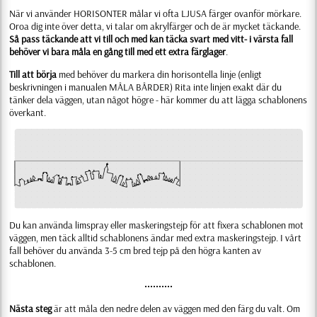
När vi använder HORISONTER målar vi ofta LJUSA färger ovanför mörkare.
Oroa dig inte över detta, vi talar om akrylfärger och de är mycket täckande.
Så pass täckande att vi till och med kan täcka svart med vitt- i värsta fall
behöver vi bara måla en gång till med ett extra färglager
.
Till att börja
med behöver du markera din horisontella linje (enligt
beskrivningen i manualen MÅLA BÅRDER) Rita inte linjen exakt där du
tänker dela väggen, utan något högre - här kommer du att lägga schablonens
överkant.
Du kan använda limspray eller maskeringstejp för att fixera schablonen mot
väggen, men täck alltid schablonens ändar med extra maskeringstejp. I vårt
fall behöver du använda 3-5 cm bred tejp på den högra kanten av
schablonen.
••••••••••
Nästa steg
är att måla den nedre delen av väggen med den färg du valt. Om