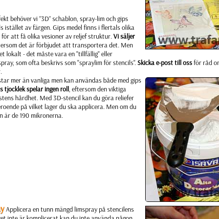
fekt behöver vi ”3D” schablon, spray-lim och gips
stället av färgen. Gips medel finns i flertals olika
 för att få olika vesioner av reljef struktur.
Vi säljer
ftersom det är förbjudet att transportera det. Men
 lokalt - det måste vara en "tillfällig" eller
pray, som ofta beskrivs som "spraylim för stencils".
Skicka e-post till oss
för råd o
.
tar mer än vanliga men kan användas både med gips
s tjocklek spelar ingen roll
, eftersom den viktiga
tens hårdhet. Med 3D-stencil kan du göra reliefer
eroende på vilket lager du ska applicera. Men om du
ken är de 190 mikronerna.
ay
Applicera en tunn mängd limspray på stencilens
et inte är komplicerat kan du inte använda någon