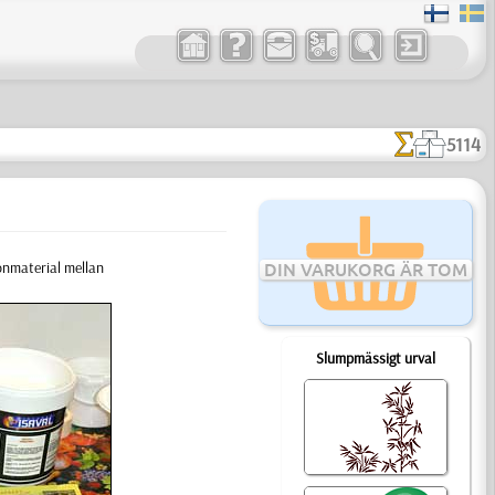
5114
onmaterial mellan
DIN VARUKORG ÄR TOM
Slumpmässigt urval