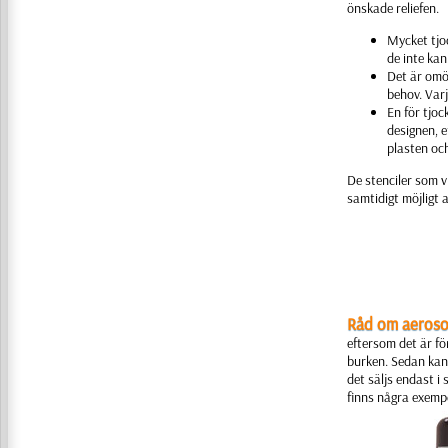
önskade reliefen.
Mycket tjo
de inte kan 
Det är omöj
behov. Varj
En för tjoc
designen, e
plasten och
De stenciler som v
samtidigt möjligt a
Råd om aeroso
eftersom det är fö
burken. Sedan kan 
det säljs endast i
finns några exempe