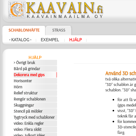
SCHABLONHÄFTE
STRASS
- KATALOG -
EXEMPEL
HJÄLP
|
|
|
HJÄLP
> Övrigt bruk
Bård på grindar
Använd 3D scha
Dekorera med gips
två olika alternati
Horisonter
”3D” schablon är gj
Hörn
schablon. ”3D” sh
Relief struktur
Rengör schablonen
för att få 
Skuggningar
(gips medel
visst, ”3D
Stencil på möbler
teknik får 
Tygtryck med schabloner
för kommer
video: Enkla regler
3D-stencil
video: Flera skikt
färg.
video: Julkort idéer