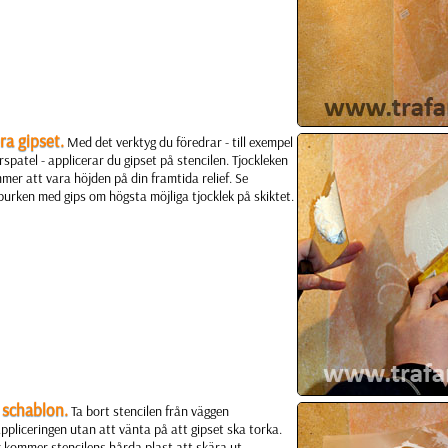
ra gipset.
Med det verktyg du föredrar - till exempel
spatel - applicerar du gipset på stencilen. Tjockleken
mer att vara höjden på din framtida relief. Se
urken med gips om högsta möjliga tjocklek på skiktet.
t schablon.
Ta bort stencilen från väggen
ppliceringen utan att vänta på att gipset ska torka.
r kommer stencilens hårda plast att skära ut