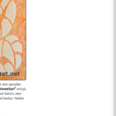
r inte spraylim
itionerbart"
ord på
cket bättre, men
små burkar. Nedan