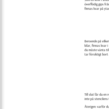
överflödig gips f
finnas kvar på yta
Beroende på vilken 
kilar, finnas kvar
du måste vänta til
tar försiktigt bort
Till slut får du en
inte på stencilens 
Återigen: varför d