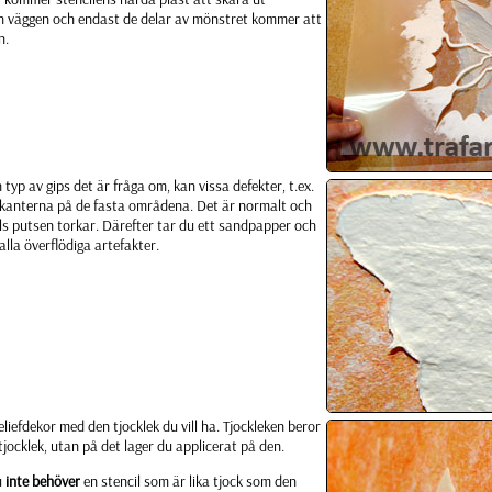
rån väggen och endast de delar av mönstret kommer att
n.
typ av gips det är fråga om, kan vissa defekter, t.ex.
 i kanterna på de fasta områdena. Det är normalt och
ls putsen torkar. Därefter tar du ett sandpapper och
 alla överflödiga artefakter.
 reliefdekor med den tjocklek du vill ha. Tjockleken beror
tjocklek, utan på det lager du applicerat på den.
u
inte behöver
en stencil som är lika tjock som den