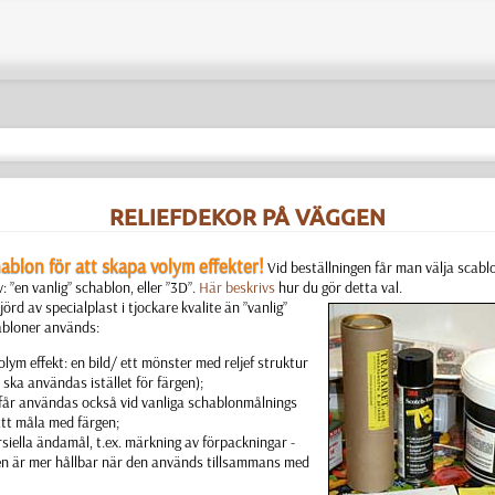
RELIEFDEKOR PÅ VÄGGEN
blon för att skapa volym effekter!
Vid beställningen får man välja scabl
v: ”en vanlig” schablon, eller ”3D”.
Här beskrivs
hur du gör detta val.
örd av specialplast i tjockare kvalite än ”vanlig”
abloner används:
volym effekt: en bild/ ett mönster med reljef struktur
 ska användas istället för färgen);
” får användas också vid vanliga schablonmålnings
att måla med färgen;
siella ändamål, t.ex. märkning av förpackningar -
en är mer hållbar när den används tillsammans med