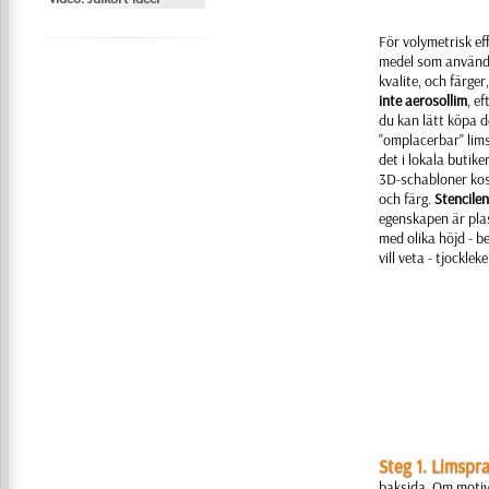
För volymetrisk ef
medel som används i
kvalite, och färger,
inte aerosollim
, e
du kan lätt köpa det
"omplacerbar" lims
det i lokala butiker
3D-schabloner kos
och färg.
Stencilen
egenskapen är plas
med olika höjd - b
vill veta - tjockle
Steg 1. Limspr
baksida. Om motiv