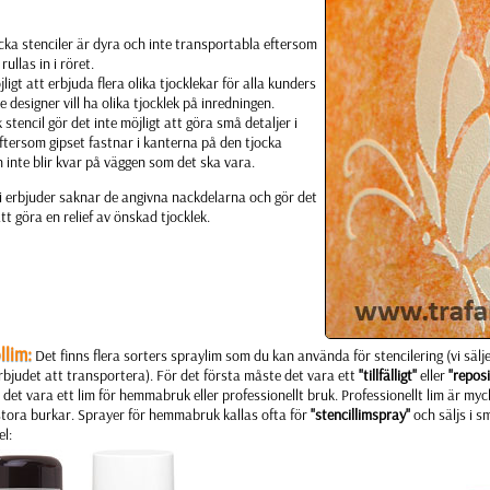
cka stenciler är dyra och inte transportabla eftersom
rullas in i röret.
ligt att erbjuda flera olika tjocklekar för alla kunders
e designer vill ha olika tjocklek på inredningen.
k stencil gör det inte möjligt att göra små detaljer i
ftersom gipset fastnar i kanterna på den tjocka
 inte blir kvar på väggen som det ska vara.
i erbjuder saknar de angivna nackdelarna och gör det
tt göra en relief av önskad tjocklek.
llim:
Det finns flera sorters spraylim som du kan använda för stencilering (vi sälje
rbjudet att transportera). För det första måste det vara ett
"tillfälligt"
eller
"repos
det vara ett lim för hemmabruk eller professionellt bruk. Professionellt lim är my
 stora burkar. Sprayer för hemmabruk kallas ofta för
"stencillimspray"
och säljs i 
l: