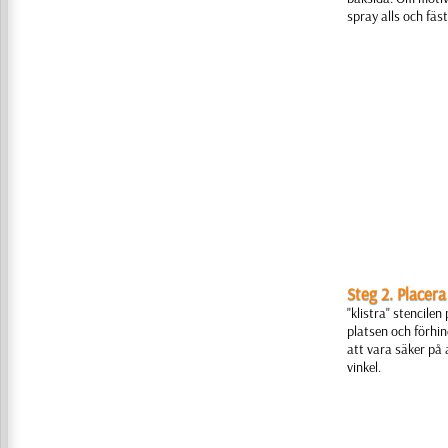
spray alls och fä
Steg 2. Placer
"klistra" stencilen
platsen och förhin
att vara säker på a
vinkel.