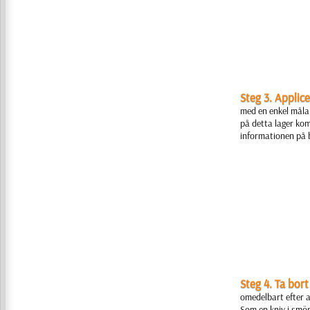
Steg 3. Applice
med en enkel målar
på detta lager kom
informationen på b
Steg 4. Ta bor
omedelbart efter a
Som en kniv i smö