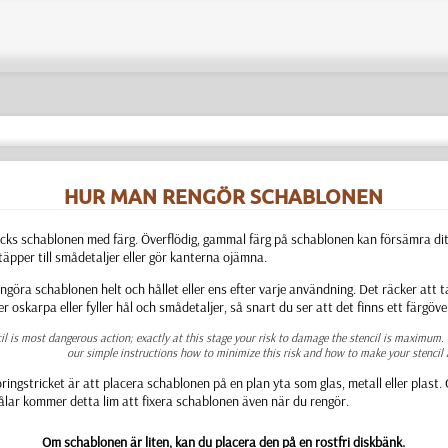
HUR MAN RENGÖR SCHABLONEN
cks schablonen med färg. Överflödig, gammal färg på schablonen kan försämra dit
täpper till smådetaljer eller gör kanterna ojämna.
ngöra schablonen helt och hållet eller ens efter varje användning. Det räcker att 
er oskarpa eller fyller hål och smådetaljer, så snart du ser att det finns ett färgöve
cil is most dangerous action; exactly at this stage your risk to damage the stencil is maximum.
our simple instructions how to minimize this risk and how to make your stencil 
ringstricket är att placera schablonen på en plan yta som glas, metall eller plas
ålar kommer detta lim att fixera schablonen även när du rengör.
Om schablonen är liten, kan du placera den på en rostfri diskbänk.