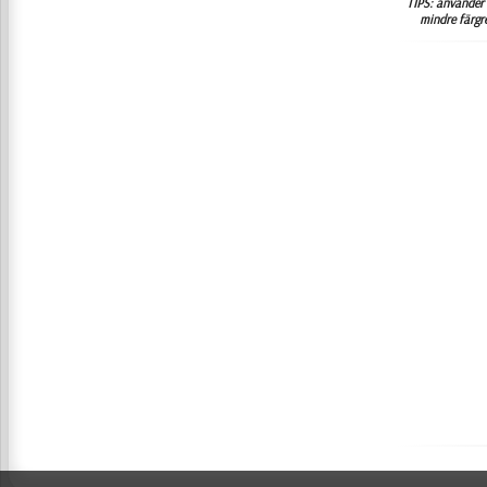
TIPS: använder 
mindre färgr