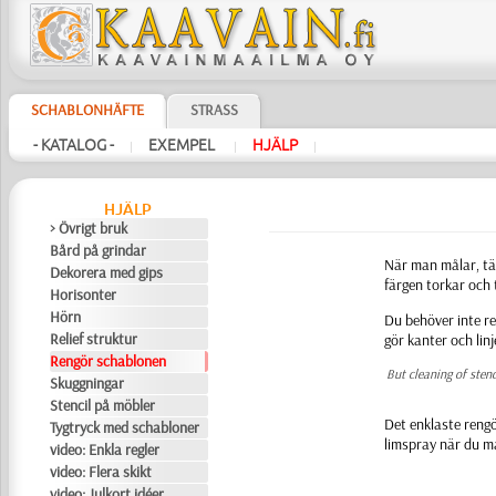
SCHABLONHÄFTE
STRASS
- KATALOG -
EXEMPEL
HJÄLP
|
|
|
HJÄLP
> Övrigt bruk
Bård på grindar
När man målar, tä
Dekorera med gips
färgen torkar och 
Horisonter
Hörn
Du behöver inte re
Relief struktur
gör kanter och linj
Rengör schablonen
But cleaning of sten
Skuggningar
Stencil på möbler
Det enklaste rengö
Tygtryck med schabloner
limspray när du m
video: Enkla regler
video: Flera skikt
video: Julkort idéer