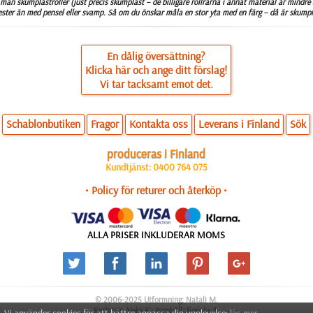
man skumplastroller (just precis skumplast – de billigare rollrarna i annat material är mindr
ester än med pensel eller svamp. Så om du önskar måla en stor yta med en färg – då är skumplas
En dålig översättning?
Klicka här och ange ditt förslag!
Vi tar tacksamt emot det.
Schablonbutiken
Fragor
Kontakta oss
Leverans i Finland
Sök
produceras i Finland
Kundtjänst: 0400 764 075
• Policy för returer och återköp •
ALLA PRISER INKLUDERAR MOMS
© 2006-2025 Utformning: Natali M.
Kodning: Aleks K.; Innehåll: Konsta A.