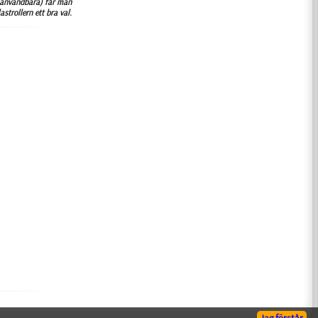
e användbara) får man
trollern ett bra val.