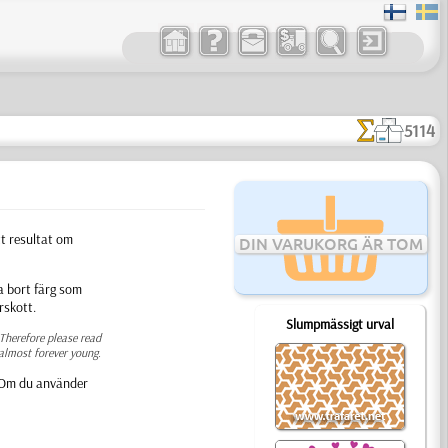
5114
t resultat om
DIN VARUKORG ÄR TOM
ta bort färg som
rskott.
Slumpmässigt urval
 Therefore please read
almost forever young.
t. Om du använder