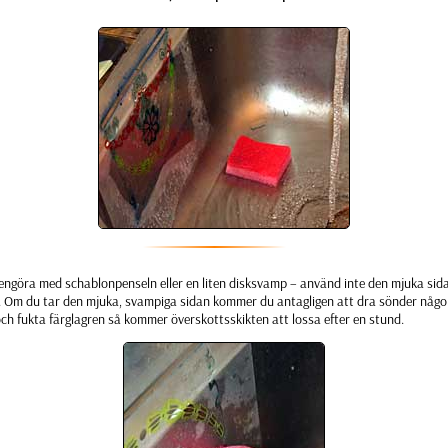
rengöra med schablonpenseln eller en liten disksvamp – använd inte den mjuka si
 Om du tar den mjuka, svampiga sidan kommer du antagligen att dra sönder någon
och fukta färglagren så kommer överskottsskikten att lossa efter en stund.