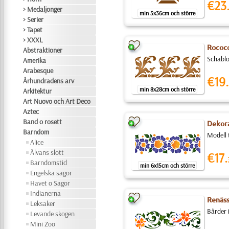
€23
> Medaljonger
min 5x36cm och större
> Serier
> Tapet
> XXXL
Rococo 
Abstraktioner
Schablo
Amerika
Arabesque
€19.
Århundradens arv
min 8x28cm och större
Arkitektur
Art Nuovo och Art Deco
Aztec
Band o rosett
Dekora
Barndom
Modell 
Alice
Älvans slott
€17.
Barndomstid
min 6x15cm och större
Engelska sagor
Havet o Sagor
Indianerna
Renäss
Leksaker
Bårder i
Levande skogen
Mini Zoo