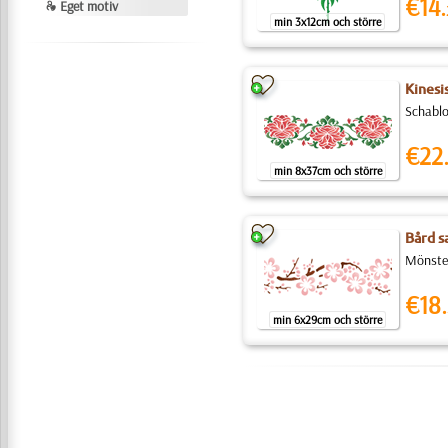
€14.
❧ Eget motiv
min 3x12cm och större
Kinesis
Schablo
€22
min 8x37cm och större
Bård s
Mönster
€18.
min 6x29cm och större