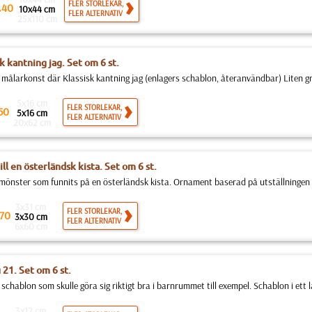
.
FLER STORLEKAR,
40
10x44 cm
FLER ALTERNATIV
25x110 cm
k kantning jag. Set om 6 st.
ll målarkonst där Klassisk kantning jag (enlagers schablon, återanvändbar) Liten gr
5x16 cm
FLER STORLEKAR,
50
5x16 cm
FLER ALTERNATIV
20x62 cm
ll en österländsk kista. Set om 6 st.
mönster som funnits på en österländsk kista. Ornament baserad på utställningen 
3x31 cm
FLER STORLEKAR,
70
3x30 cm
FLER ALTERNATIV
6x60 cm
21. Set om 6 st.
 schablon som skulle göra sig riktigt bra i barnrummet till exempel. Schablon i ett la
3x12 cm