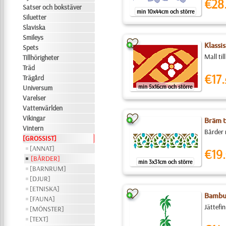
€28
Satser och bokstäver
min 10x44cm och större
Siluetter
Slaviska
Smileys
Klassis
Spets
Mall ti
Tillhörigheter
Träd
€17.
Trägård
min 5x16cm och större
Universum
Varelser
Vattenvärlden
Vikingar
Bräm ti
Vintern
Bårder 
[GROSSIST]
[ANNAT]
€19.
[BÅRDER]
min 3x31cm och större
[BARNRUM]
[DJUR]
[ETNISKA]
Bambu 
[FAUNA]
Jättefin
[MÖNSTER]
[TEXT]