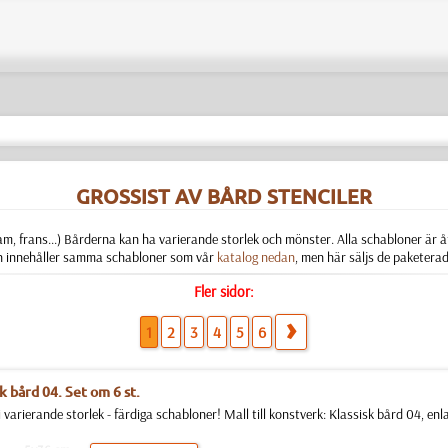
GROSSIST AV BÅRD STENCILER
 ram, frans...) Bårderna kan ha varierande storlek och mönster. Alla schabloner är 
en innehåller samma schabloner som vår
katalog nedan
, men här säljs de paketerade
Fler sidor:
1
2
3
4
5
6
k bård 04. Set om 6 st.
 varierande storlek - färdiga schabloner! Mall till konstverk: Klassisk bård 04, enla