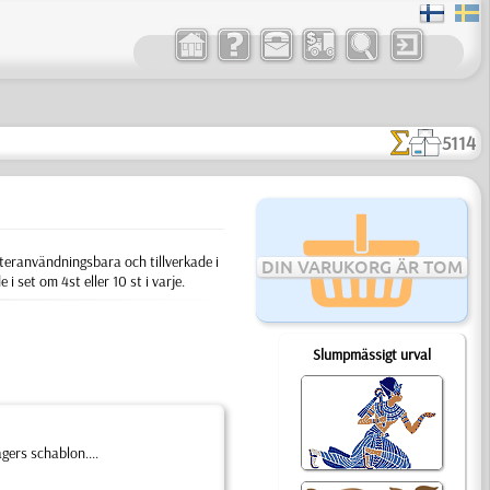
5114
återanvändningsbara och tillverkade i
DIN VARUKORG ÄR TOM
 i set om 4st eller 10 st i varje.
Slumpmässigt urval
gers schablon....