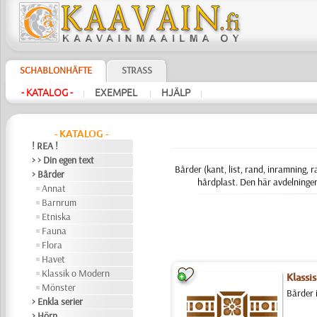
SCHABLONHÄFTE
STRASS
- KATALOG -
EXEMPEL
HJÄLP
|
|
|
- KATALOG -
! REA !
> > Din egen text
Bårder (kant, list, rand, inramning,
> Bårder
hårdplast. Den här avdelning
Annat
Barnrum
Etniska
Fauna
Flora
Havet
Klassik o Modern
Klassis
Mönster
Bårder i
> Enkla serier
> Hörn