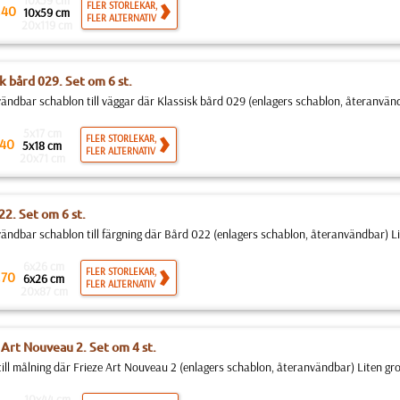
10x59 cm
.
FLER STORLEKAR,
40
10x59 cm
FLER ALTERNATIV
20x119 cm
k bård 029. Set om 6 st.
ändbar schablon till väggar där Klassisk bård 029 (enlagers schablon, återanvändb
5x17 cm
FLER STORLEKAR,
40
5x18 cm
FLER ALTERNATIV
20x71 cm
22. Set om 6 st.
ändbar schablon till färgning där Bård 022 (enlagers schablon, återanvändbar) Lit
6x26 cm
.
FLER STORLEKAR,
70
6x26 cm
FLER ALTERNATIV
20x87 cm
 Art Nouveau 2. Set om 4 st.
 till målning där Frieze Art Nouveau 2 (enlagers schablon, återanvändbar) Liten gro
10x44 cm