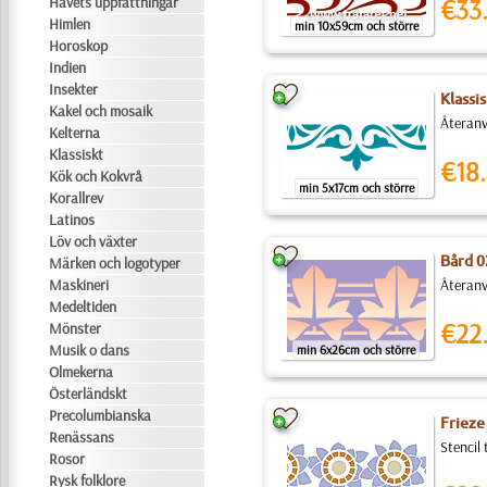
Havets uppfattningar
€33
Himlen
min 10x59cm och större
Horoskop
Indien
Insekter
Klassis
Kakel och mosaik
Återanv
Kelterna
Klassiskt
€18.
Kök och Kokvrå
min 5x17cm och större
Korallrev
Latinos
Löv och växter
Bård 0
Märken och logotyper
Maskineri
Återanv
Medeltiden
€22
Mönster
Musik o dans
min 6x26cm och större
Olmekerna
Österländskt
Precolumbianska
Frieze
Renässans
Stencil
Rosor
Rysk folklore