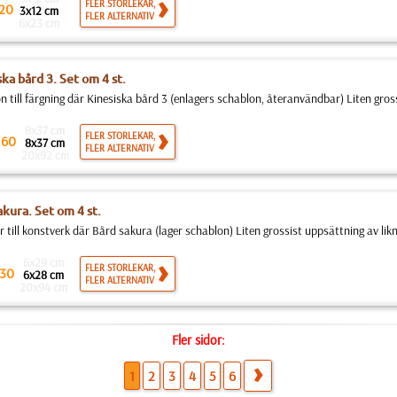
FLER STORLEKAR,
20
3x12 cm
FLER ALTERNATIV
6x23 cm
ka bård 3. Set om 4 st.
n till färgning där Kinesiska bård 3 (enlagers schablon, återanvändbar) Liten gross
8x37 cm
.
FLER STORLEKAR,
60
8x37 cm
FLER ALTERNATIV
20x92 cm
akura. Set om 4 st.
 till konstverk där Bård sakura (lager schablon) Liten grossist uppsättning av likn
6x29 cm
FLER STORLEKAR,
30
6x28 cm
FLER ALTERNATIV
20x94 cm
Fler sidor:
1
2
3
4
5
6