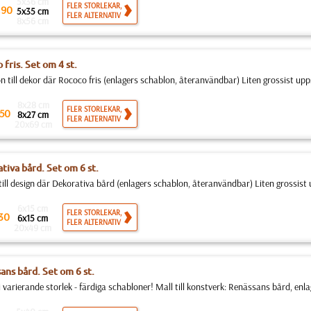
5x36 cm
.
FLER STORLEKAR,
90
5x35 cm
FLER ALTERNATIV
8x56 cm
fris. Set om 4 st.
n till dekor där Rococo fris (enlagers schablon, återanvändbar) Liten grossist upps
8x28 cm
FLER STORLEKAR,
50
8x27 cm
FLER ALTERNATIV
20x69 cm
tiva bård. Set om 6 st.
till design där Dekorativa bård (enlagers schablon, återanvändbar) Liten grossist 
6x15 cm
FLER STORLEKAR,
30
6x15 cm
FLER ALTERNATIV
20x49 cm
ans bård. Set om 6 st.
 varierande storlek - färdiga schabloner! Mall till konstverk: Renässans bård, enla