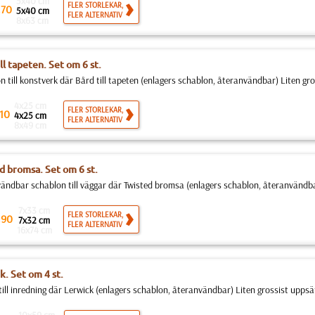
5x40 cm
.
FLER STORLEKAR,
70
5x40 cm
FLER ALTERNATIV
8x63 cm
ll tapeten. Set om 6 st.
n till konstverk där Bård till tapeten (enlagers schablon, återanvändbar) Liten gro
4x25 cm
FLER STORLEKAR,
10
4x25 cm
FLER ALTERNATIV
8x49 cm
d bromsa. Set om 6 st.
ändbar schablon till väggar där Twisted bromsa (enlagers schablon, återanvändbar)
7x33 cm
.
FLER STORLEKAR,
90
7x32 cm
FLER ALTERNATIV
16x74 cm
k. Set om 4 st.
till inredning där Lerwick (enlagers schablon, återanvändbar) Liten grossist uppsät