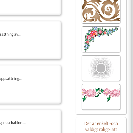
ättning av...
uppsättning...
gers schablon....
Det är enkelt -och
väldigt roligt- att