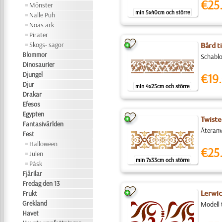
€25
Mönster
min 5x40cm och större
Nalle Puh
Noas ark
Pirater
Skogs- sagor
Bård ti
Blommor
Schablo
Dinosaurier
Djungel
€19.
Djur
min 4x25cm och större
Drakar
Efesos
Egypten
Twiste
Fantasivärlden
Återanv
Fest
Halloween
€25
Julen
min 7x33cm och större
Påsk
Fjärilar
Fredag den 13
Frukt
Lerwic
Grekland
Modell 
Havet