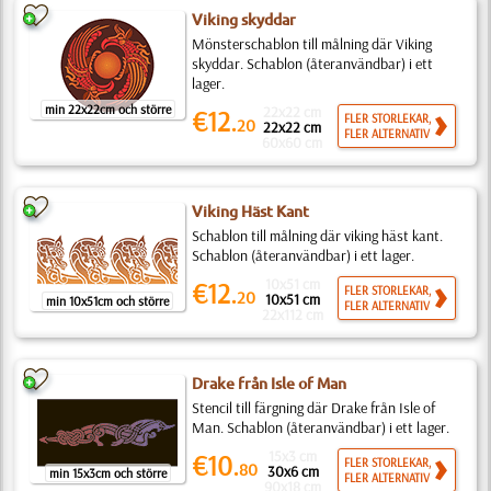
Viking skyddar
Mönsterschablon till målning där Viking
skyddar. Schablon (återanvändbar) i ett
lager.
min 22x22cm och större
22x22 cm
€12.
FLER STORLEKAR,
20
22x22 cm
FLER ALTERNATIV
60x60 cm
Viking Häst Kant
Schablon till målning där viking häst kant.
Schablon (återanvändbar) i ett lager.
10x51 cm
€12.
FLER STORLEKAR,
20
10x51 cm
min 10x51cm och större
FLER ALTERNATIV
22x112 cm
Drake från Isle of Man
Stencil till färgning där Drake från Isle of
Man. Schablon (återanvändbar) i ett lager.
15x3 cm
€10.
FLER STORLEKAR,
80
30x6 cm
min 15x3cm och större
FLER ALTERNATIV
90x18 cm