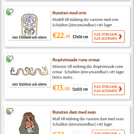
Runsten med orm
Modell till målning där runsten med orm.
Schablon (återanvändbar) i ett lager.
37x56 cm
€22.
FLER STORLEKAR,
10
37x56 cm
min 37x56cm och större
FLER ALTERNATIV
78x118 cm
Ihoptvinnade rune ormar
Mönster till målning där ihoptvinnade rune
ormar. Schablon (återanvändbar) i ett lager.
Detta motiv...
min 12x50cm och större
12x50 cm
€13.
FLER STORLEKAR,
00
12x50 cm
FLER ALTERNATIV
22x92 cm
Runsten dam med svan
Mall till målning där runsten dam med svan.
Schablon (återanvändbar) i ett lager.
42x51 cm
FLER STORLEKAR,