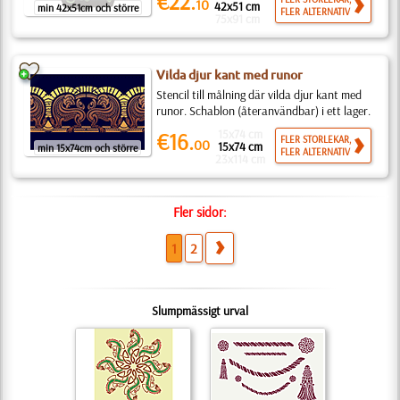
€22.
10
42x51 cm
min 42x51cm och större
FLER ALTERNATIV
75x91 cm
Vilda djur kant med runor
Stencil till målning där vilda djur kant med
runor. Schablon (återanvändbar) i ett lager.
15x74 cm
€16.
FLER STORLEKAR,
00
15x74 cm
min 15x74cm och större
FLER ALTERNATIV
23x114 cm
Fler sidor:
1
2
Slumpmässigt urval