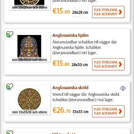
(återanvändbar) i ett lager.
min 20x20cm och större
20x20 cm
€15.
FLER STORLEKAR,
00
28x28 cm
FLER ALTERNATIV
91x91 cm
Anglosaxiska hjälm
Återanvändbar schablon till väggar där
Anglosaxiska hjälm. Schablon
(återanvändbar) i ett lager.
min 28x30cm och större
28x30 cm
€15.
FLER STORLEKAR,
80
28x30 cm
FLER ALTERNATIV
91x98 cm
b
Anglosaxiska sköld
Stencil till väggar där Anglosaxiska sköld.
Schablon (återanvändbar) i två lager.
35x35 cm
€26.
FLER STORLEKAR,
70
35x35 cm
min 35x35cm och större
FLER ALTERNATIV
91x91 cm