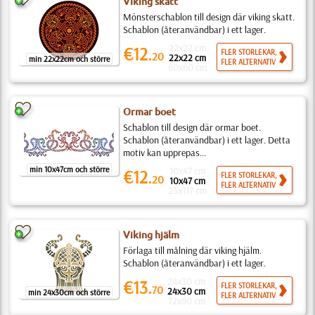
Viking skatt
Mönsterschablon till design där viking skatt.
Schablon (återanvändbar) i ett lager.
22x22 cm
€12.
FLER STORLEKAR,
20
22x22 cm
min 22x22cm och större
FLER ALTERNATIV
60x60 cm
Ormar boet
Schablon till design där ormar boet.
Schablon (återanvändbar) i ett lager. Detta
motiv kan upprepas...
min 10x47cm och större
10x47 cm
€12.
FLER STORLEKAR,
20
10x47 cm
FLER ALTERNATIV
25x117 cm
Viking hjälm
Förlaga till målning där viking hjälm.
Schablon (återanvändbar) i ett lager.
24x30 cm
€13.
FLER STORLEKAR,
70
24x30 cm
min 24x30cm och större
FLER ALTERNATIV
72x90 cm