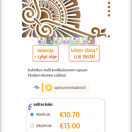
neuvoja
Miten tilata?
> Lyhyt ohje
LUE TÄSTÄ!
Kulmikas malli kreikkalaiseen tapaan.
Yksikerroksinen sabloni.
O
sapluunointisäännöt
valitse koko
Z
€
10.70
16x16 cm
€
13.00
24x24 cm