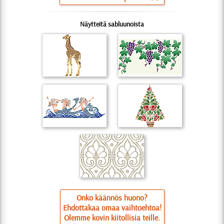
Näytteitä sabluunoista
Onko käännös huono?
Ehdottakaa omaa vaihtoehtoa!
Olemme kovin kiitollisia teille.