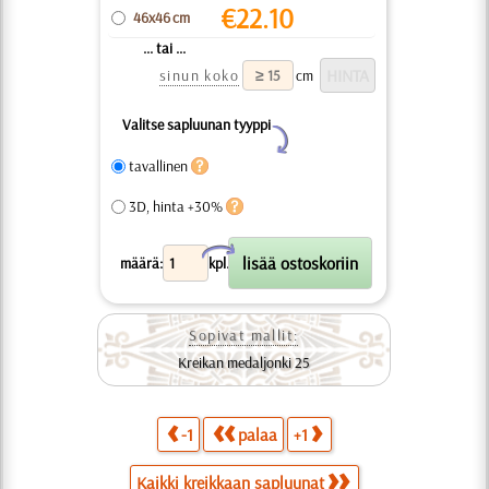
€
22.10
46x46 cm
... tai ...
sinun koko
cm
Valitse sapluunan tyyppi
Y
tavallinen
3D, hinta +30%
X
määrä:
kpl.
Sopivat mallit:
Kreikan medaljonki 25
-1
palaa
+1
Kaikki kreikkaan sapluunat