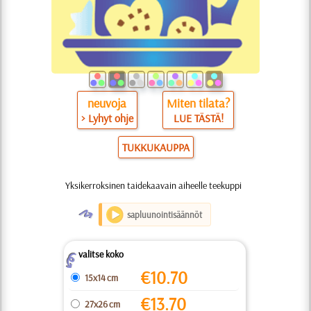
neuvoja
Miten tilata?
> Lyhyt ohje
LUE TÄSTÄ!
TUKKUKAUPPA
Yksikerroksinen taidekaavain aiheelle teekuppi
O
sapluunointisäännöt
valitse koko
Z
€
10.70
15x14 cm
€
13.70
27x26 cm