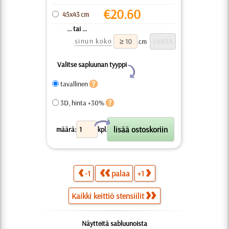
€
20.60
45x43 cm
... tai ...
sinun koko
cm
Valitse sapluunan tyyppi
Y
tavallinen
3D, hinta +30%
X
määrä:
kpl.
-1
palaa
+1
Kaikki keittiö stensiilit
Näytteitä sabluunoista