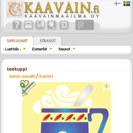
SAPLUUNAT
STRASSIT
- Luettelo -
Esimerkit
Neuvot
teekuppi
/
Keittiö stensiilit
fruit003
a