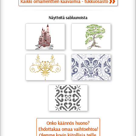
Kaikki ornamenttien kaavaimia - tukkuosasto
Näytteitä sabluunoista
Onko käännös huono?
Ehdottakaa omaa vaihtoehtoa!
Olemme kovin kiitollisia teille.