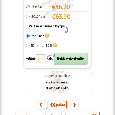
k
a.
u
s, j
a
p
u
t
ä
€
46.70
16x43 cm
€
63.90
20x54 cm
Valitse sapluunan tyyppi
Y
tavallinen
3D, hinta +30%
X
määrä:
pakk.
Sopivat mallit:
ruotsalaiskukat
ruotsalaiskukka
-1
palaa
+1