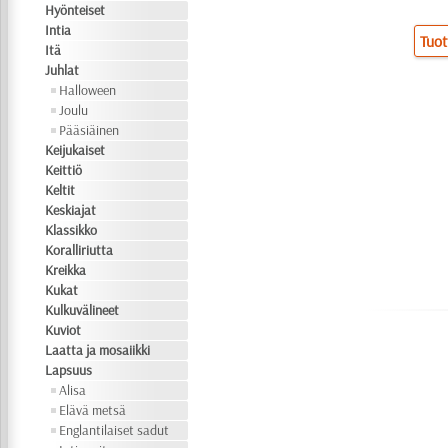
Hyönteiset
Intia
Tuot
Itä
Juhlat
Halloween
Joulu
Pääsiäinen
Keijukaiset
Keittiö
Keltit
Keskiajat
Klassikko
Koralliriutta
Kreikka
Kukat
Kulkuvälineet
Kuviot
Laatta ja mosaiikki
Lapsuus
Alisa
Elävä metsä
Englantilaiset sadut