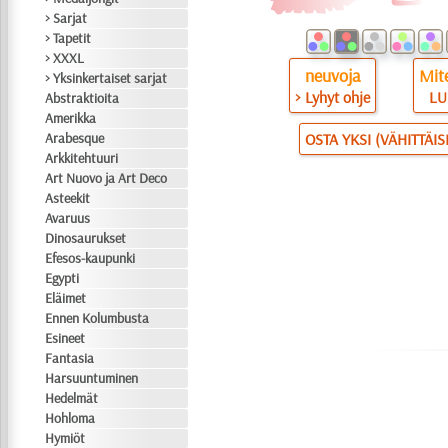
> Sarjat
> Tapetit
> XXXL
neuvoja
Mite
> Yksinkertaiset sarjat
> Lyhyt ohje
LU
Abstraktioita
Amerikka
Arabesque
OSTA YKSI (VÄHITTÄI
Arkkitehtuuri
Art Nuovo ja Art Deco
Asteekit
Avaruus
Dinosaurukset
Efesos-kaupunki
Egypti
Eläimet
Ennen Kolumbusta
Esineet
Fantasia
Harsuuntuminen
Hedelmät
Hohloma
Hymiöt