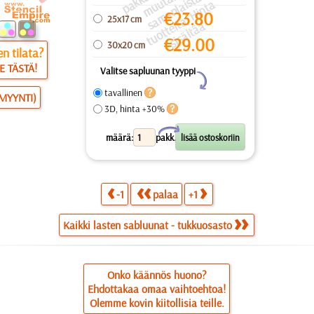
a
a
a
a
u
ai
a
€
23.80
25x17 cm
s
ei
ä
€
29.00
30x20 cm
n tilata?
E TÄSTÄ!
Valitse sapluunan tyyppi
Y
tavallinen
SMYYNTI)
3D, hinta +30%
X
määrä:
pakk.
-1
palaa
+1
Kaikki lasten sabluunat - tukkuosasto
Onko käännös huono?
Ehdottakaa omaa vaihtoehtoa!
Olemme kovin kiitollisia teille.