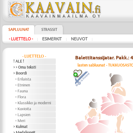
SAPLUUNAT
STRASSIT
- LUETTELO -
ESIMERKIT
NEUVOT
|
|
|
- LUETTELO -
Balettitanssijatar. Pakk.: 4
! ALE !
lasten sabluunat - TUKKUOSAST
> > Oma teksti
> Boordi
Erilaista
Etninen
Fauna
Flora
Klassikko ja moderni
Kuvioita
Lapsien
Meri
> Kulmat
> Medaljongit