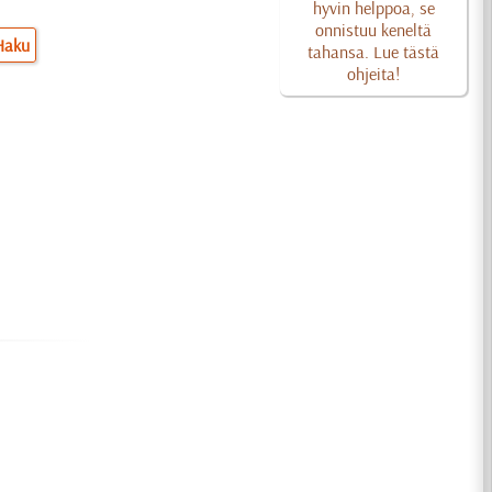
hyvin helppoa, se
onnistuu keneltä
Haku
tahansa. Lue tästä
ohjeita!