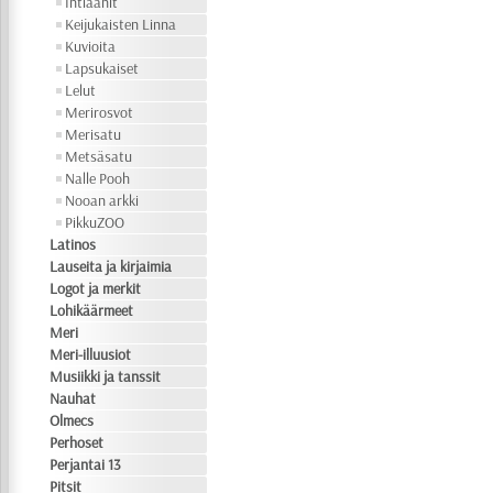
Intiaanit
Keijukaisten Linna
Kuvioita
Lapsukaiset
Lelut
Merirosvot
Merisatu
Metsäsatu
Nalle Pooh
Nooan arkki
PikkuZOO
Latinos
Lauseita ja kirjaimia
Logot ja merkit
Lohikäärmeet
Meri
Meri-illuusiot
Musiikki ja tanssit
Nauhat
Olmecs
Perhoset
Perjantai 13
Pitsit