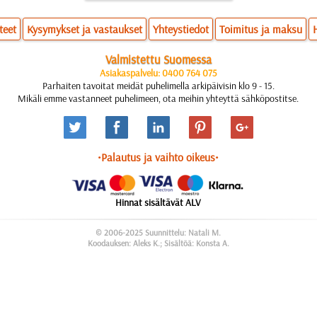
teet
Kysymykset ja vastaukset
Yhteystiedot
Toimitus ja maksu
Valmistettu Suomessa
Asiakaspalvelu: 0400 764 075
Parhaiten tavoitat meidät puhelimella arkipäivisin klo 9 - 15.
Mikäli emme vastanneet puhelimeen, ota meihin yhteyttä sähköpostitse.
•Palautus ja vaihto oikeus•
Hinnat sisältävät ALV
© 2006-2025 Suunnittelu: Natali M.
Koodauksen: Aleks K.; Sisältöä: Konsta A.