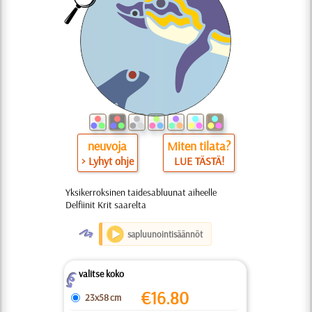
neuvoja
Miten tilata?
> Lyhyt ohje
LUE TÄSTÄ!
Yksikerroksinen taidesabluunat aiheelle
Delfiinit Krit saarelta
O
sapluunointisäännöt
valitse koko
Z
€
16.80
23x58 cm