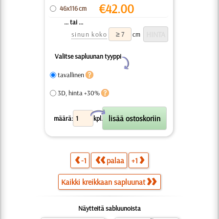
€
42.00
46x116 cm
... tai ...
sinun koko
cm
Valitse sapluunan tyyppi
Y
tavallinen
3D, hinta +30%
X
määrä:
kpl.
-1
palaa
+1
Kaikki kreikkaan sapluunat
Näytteitä sabluunoista