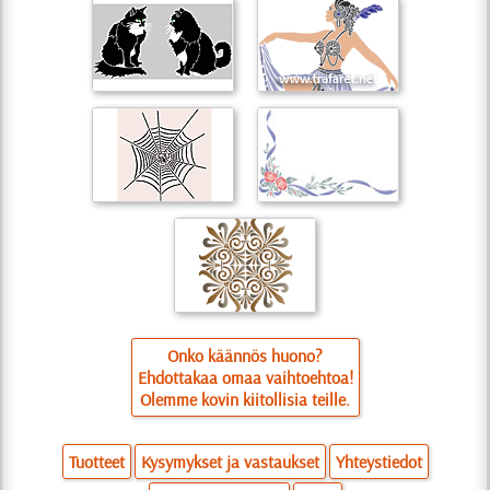
Onko käännös huono?
Ehdottakaa omaa vaihtoehtoa!
Olemme kovin kiitollisia teille.
Tuotteet
Kysymykset ja vastaukset
Yhteystiedot