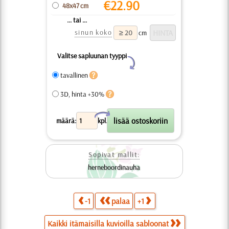
€
22.90
48x47 cm
... tai ...
sinun koko
cm
Valitse sapluunan tyyppi
Y
tavallinen
3D, hinta +30%
X
määrä:
kpl.
Sopivat mallit:
herneboordinauha
-1
palaa
+1
Kaikki itämaisilla kuvioilla sabloonat