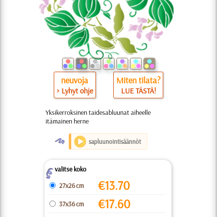
neuvoja
Miten tilata?
> Lyhyt ohje
LUE TÄSTÄ!
Yksikerroksinen taidesabluunat aiheelle
itämainen herne
O
sapluunointisäännöt
valitse koko
Z
€
13.70
27x26 cm
€
17.60
37x36 cm