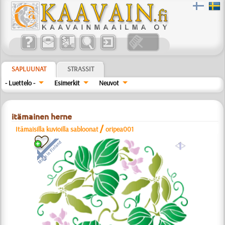
SAPLUUNAT
STRASSIT
- Luettelo -
Esimerkit
Neuvot
itämainen herne
/
Itämaisilla kuvioilla sabloonat
oripea001
a