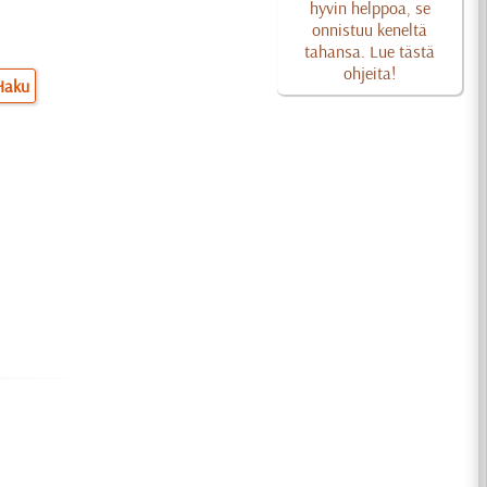
hyvin helppoa, se
onnistuu keneltä
tahansa. Lue tästä
ohjeita!
Haku