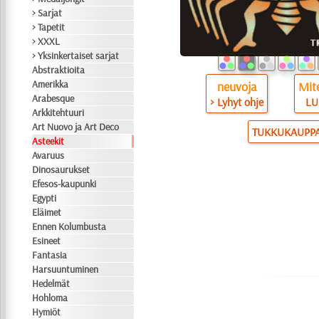
> Sarjat
> Tapetit
> XXXL
> Yksinkertaiset sarjat
Abstraktioita
Amerikka
neuvoja
Mite
Arabesque
> Lyhyt ohje
LU
Arkkitehtuuri
Art Nuovo ja Art Deco
TUKKUKAUPP
Asteekit
Avaruus
Dinosaurukset
Efesos-kaupunki
Egypti
Eläimet
Ennen Kolumbusta
Esineet
Fantasia
Harsuuntuminen
Hedelmät
Hohloma
Hymiöt