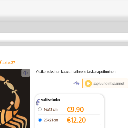
/
aztec27
a
Yksikerroksinen kaavain aiheelle taskurapuihminen
O
sapluunointisäännöt
valitse koko
Z
€
9.90
14x13 cm
€
12.20
23x21 cm