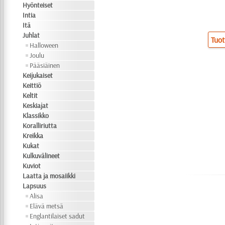
Hyönteiset
Intia
Itä
Juhlat
Tuot
Halloween
Joulu
Pääsiäinen
Keijukaiset
Keittiö
Keltit
Keskiajat
Klassikko
Koralliriutta
Kreikka
Kukat
Kulkuvälineet
Kuviot
Laatta ja mosaiikki
Lapsuus
Alisa
Elävä metsä
Englantilaiset sadut