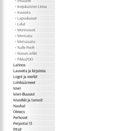
Intiaanit
Keijukaisten Linna
Kuvioita
Lapsukaiset
Lelut
Merirosvot
Merisatu
Metsäsatu
Nalle Pooh
Nooan arkki
PikkuZOO
Latinos
Lauseita ja kirjaimia
Logot ja merkit
Lohikäärmeet
Meri
Meri-illuusiot
Musiikki ja tanssit
Nauhat
Olmecs
Perhoset
Perjantai 13
Pitsit