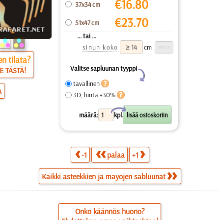
€
16.80
37x34 cm
€
23.70
51x47 cm
... tai ...
sinun koko
cm
n tilata?
Valitse sapluunan tyyppi
E TÄSTÄ!
Y
tavallinen
A
3D, hinta +30%
X
määrä:
kpl.
-1
palaa
+1
Kaikki asteekkien ja mayojen sabluunat
Onko käännös huono?