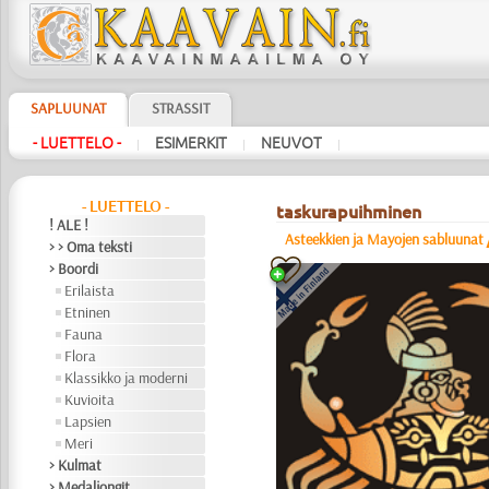
SAPLUUNAT
STRASSIT
- LUETTELO -
ESIMERKIT
NEUVOT
|
|
|
- LUETTELO -
taskurapuihminen
! ALE !
Asteekkien ja Mayojen sabluunat
> > Oma teksti
> Boordi
Erilaista
Etninen
Fauna
Flora
Klassikko ja moderni
Kuvioita
Lapsien
Meri
> Kulmat
> Medaljongit