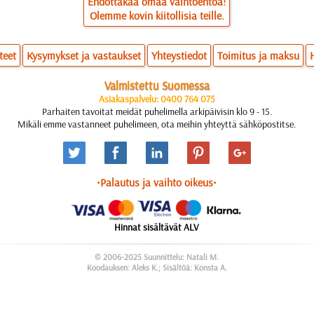
Ehdottakaa omaa vaihtoehtoa!
Olemme kovin kiitollisia teille.
teet
Kysymykset ja vastaukset
Yhteystiedot
Toimitus ja maksu
Valmistettu Suomessa
Asiakaspalvelu: 0400 764 075
Parhaiten tavoitat meidät puhelimella arkipäivisin klo 9 - 15.
Mikäli emme vastanneet puhelimeen, ota meihin yhteyttä sähköpostitse.
•Palautus ja vaihto oikeus•
Hinnat sisältävät ALV
© 2006-2025 Suunnittelu: Natali M.
Koodauksen: Aleks K.; Sisältöä: Konsta A.