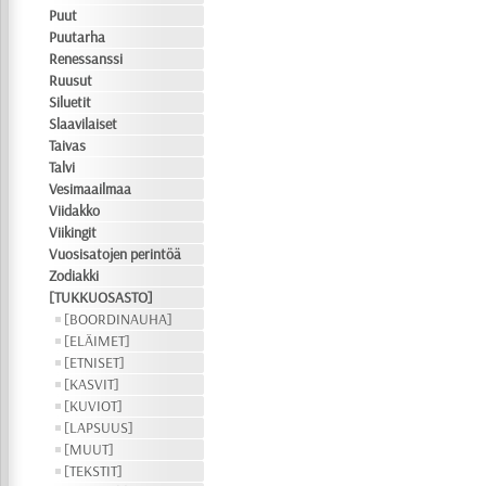
Puut
Puutarha
Renessanssi
Ruusut
Siluetit
Slaavilaiset
Taivas
Talvi
Vesimaailmaa
Viidakko
Viikingit
Vuosisatojen perintöä
Zodiakki
[TUKKUOSASTO]
[BOORDINAUHA]
[ELÄIMET]
[ETNISET]
[KASVIT]
[KUVIOT]
[LAPSUUS]
[MUUT]
[TEKSTIT]