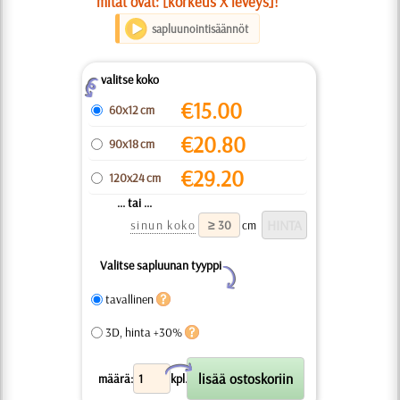
mitat ovat: [korkeus X leveys]!
sapluunointisäännöt
valitse koko
Z
€
15.00
60x12 cm
€
20.80
90x18 cm
€
29.20
120x24 cm
... tai ...
sinun koko
cm
Valitse sapluunan tyyppi
Y
tavallinen
3D, hinta +30%
X
määrä:
kpl.