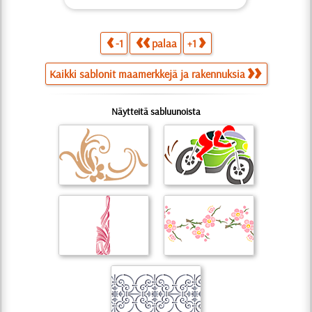
-1
palaa
+1
Kaikki sablonit maamerkkejä ja rakennuksia
Näytteitä sabluunoista