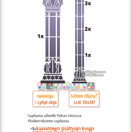
neuvoja
Miten tilata?
> Lyhyt ohje
LUE TÄSTÄ!
Sapluuna aiheelle Pylväs Intiassa.
Yksikerroksinen sapluuna.
O
kaavaimeen sisältyvän kuvan