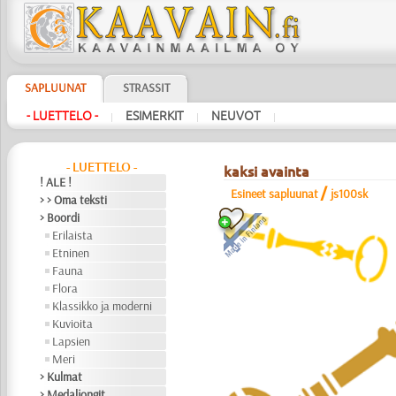
SAPLUUNAT
STRASSIT
- LUETTELO -
ESIMERKIT
NEUVOT
|
|
|
- LUETTELO -
kaksi avainta
! ALE !
/
Esineet sapluunat
js100sk
> > Oma teksti
> Boordi
Erilaista
Etninen
Fauna
Flora
Klassikko ja moderni
Kuvioita
Lapsien
Meri
> Kulmat
> Medaljongit