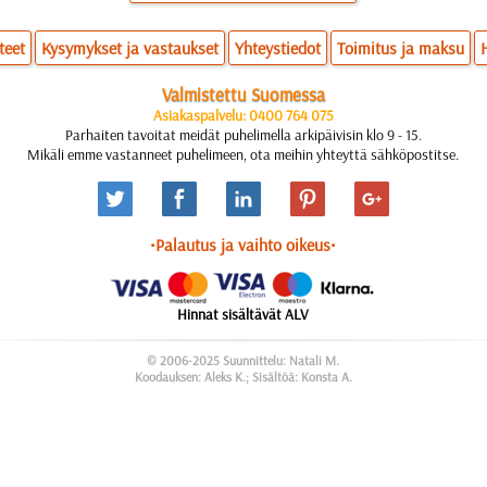
teet
Kysymykset ja vastaukset
Yhteystiedot
Toimitus ja maksu
Valmistettu Suomessa
Asiakaspalvelu: 0400 764 075
Parhaiten tavoitat meidät puhelimella arkipäivisin klo 9 - 15.
Mikäli emme vastanneet puhelimeen, ota meihin yhteyttä sähköpostitse.
•Palautus ja vaihto oikeus•
Hinnat sisältävät ALV
© 2006-2025 Suunnittelu: Natali M.
Koodauksen: Aleks K.; Sisältöä: Konsta A.