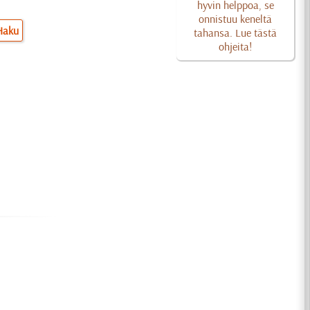
hyvin helppoa, se
onnistuu keneltä
Haku
tahansa. Lue tästä
ohjeita!