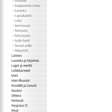
Intiaanit
Keijukaisten Linna
Kuvioita
Lapsukaiset
Lelut
Merirosvot
Merisatu
Metsäsatu
Nalle Pooh
Nooan arkki
PikkuZOO
Latinos
Lauseita ja kirjaimia
Logot ja merkit
Lohikäärmeet
Meri
Meri-illuusiot
Musiikki ja tanssit
Nauhat
Olmecs
Perhoset
Perjantai 13
Pitsit