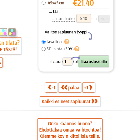
€
21.40
45x45 cm
... tai ...
sinun koko
cm
Valitse sapluunan tyyppi
Y
tavallinen
n tilata?
3D, hinta +30%
E TÄSTÄ!
X
määrä:
kpl.
A
-1
palaa
+1
Kaikki esineet sapluunat
Onko käännös huono?
Ehdottakaa omaa vaihtoehtoa!
Olemme kovin kiitollisia teille.