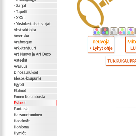
> Sarjat
> Tapetit
> XXXL
> Yksinkertaiset sarjat
Abstraktioita
Amerikka
neuvoja
Mite
Arabesque
> Lyhyt ohje
LU
Arkkitehtuuri
Art Nuovo ja Art Deco
Asteekit
TUKKUKAUPP
Avaruus
Dinosaurukset
Efesos-kaupunki
Egypti
Eläimet
Ennen Kolumbusta
Esineet
Fantasia
Harsuuntuminen
Hedelmät
Hohloma
Hymiöt