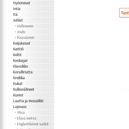
Hyönteiset
Intia
Tuot
Itä
Juhlat
Halloween
Joulu
Pääsiäinen
Keijukaiset
Keittiö
Keltit
Keskiajat
Klassikko
Koralliriutta
Kreikka
Kukat
Kulkuvälineet
Kuviot
Laatta ja mosaiikki
Lapsuus
Alisa
Elävä metsä
Englantilaiset sadut