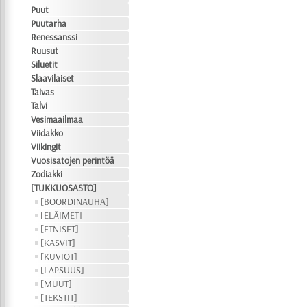
Puut
Puutarha
Renessanssi
Ruusut
Siluetit
Slaavilaiset
Taivas
Talvi
Vesimaailmaa
Viidakko
Viikingit
Vuosisatojen perintöä
Zodiakki
[TUKKUOSASTO]
[BOORDINAUHA]
[ELÄIMET]
[ETNISET]
[KASVIT]
[KUVIOT]
[LAPSUUS]
[MUUT]
[TEKSTIT]