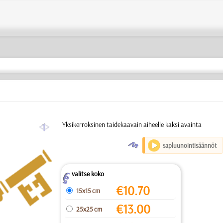
a
Yksikerroksinen taidekaavain aiheelle kaksi avainta
O
sapluunointisäännöt
valitse koko
Z
€
10.70
15x15 cm
€
13.00
25x25 cm