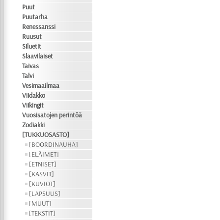
Puut
Puutarha
Renessanssi
Ruusut
Siluetit
Slaavilaiset
Taivas
Talvi
Vesimaailmaa
Viidakko
Viikingit
Vuosisatojen perintöä
Zodiakki
[TUKKUOSASTO]
[BOORDINAUHA]
[ELÄIMET]
[ETNISET]
[KASVIT]
[KUVIOT]
[LAPSUUS]
[MUUT]
[TEKSTIT]