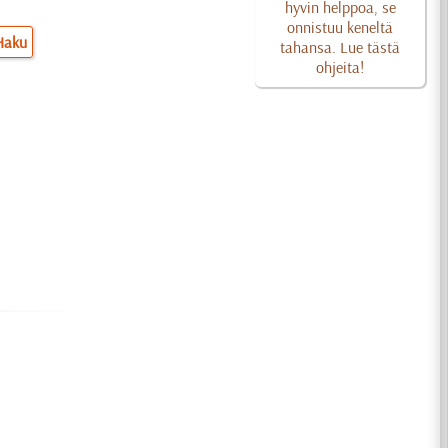
hyvin helppoa, se
onnistuu keneltä
Haku
tahansa. Lue tästä
ohjeita!