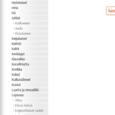
Hyönteiset
Intia
Tuot
Itä
Juhlat
Halloween
Joulu
Pääsiäinen
Keijukaiset
Keittiö
Keltit
Keskiajat
Klassikko
Koralliriutta
Kreikka
Kukat
Kulkuvälineet
Kuviot
Laatta ja mosaiikki
Lapsuus
Alisa
Elävä metsä
Englantilaiset sadut