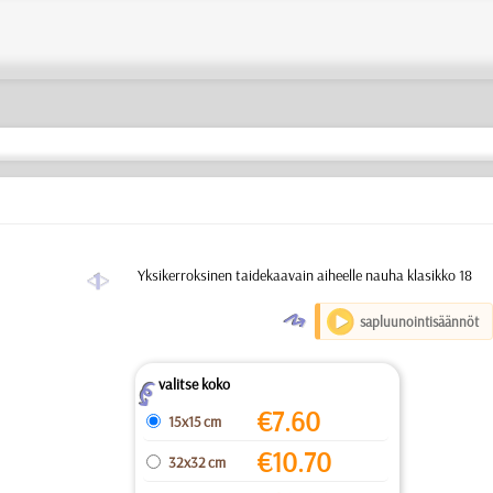
a
Yksikerroksinen taidekaavain aiheelle nauha klasikko 18
O
sapluunointisäännöt
valitse koko
Z
€
7.60
15x15 cm
€
10.70
32x32 cm