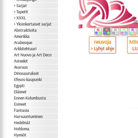
> Sarjat
> Tapetit
> XXXL
> Yksinkertaiset sarjat
Abstraktioita
Amerikka
neuvoja
Mite
Arabesque
> Lyhyt ohje
LU
Arkkitehtuuri
Art Nuovo ja Art Deco
Asteekit
Avaruus
Dinosaurukset
Efesos-kaupunki
Egypti
Eläimet
Ennen Kolumbusta
Esineet
Fantasia
Harsuuntuminen
Hedelmät
Hohloma
Hymiöt