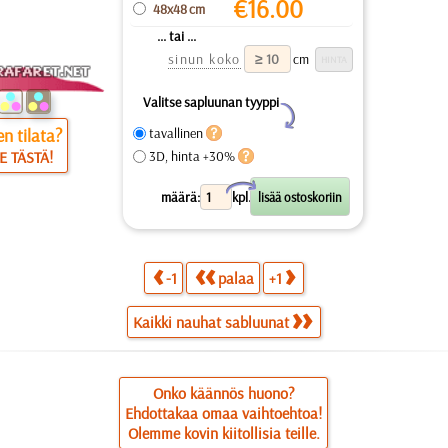
€
16.00
48x48 cm
... tai ...
sinun koko
cm
Valitse sapluunan tyyppi
Y
n tilata?
tavallinen
E TÄSTÄ!
3D, hinta +30%
X
määrä:
kpl.
-1
palaa
+1
Kaikki nauhat sabluunat
Onko käännös huono?
Ehdottakaa omaa vaihtoehtoa!
Olemme kovin kiitollisia teille.