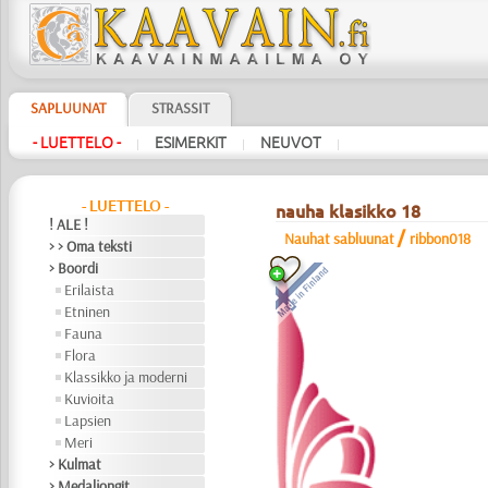
SAPLUUNAT
STRASSIT
- LUETTELO -
ESIMERKIT
NEUVOT
|
|
|
- LUETTELO -
nauha klasikko 18
! ALE !
/
Nauhat sabluunat
ribbon018
> > Oma teksti
> Boordi
Erilaista
Etninen
Fauna
Flora
Klassikko ja moderni
Kuvioita
Lapsien
Meri
> Kulmat
> Medaljongit