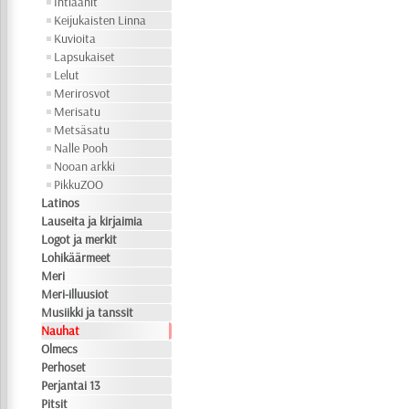
Intiaanit
Keijukaisten Linna
Kuvioita
Lapsukaiset
Lelut
Merirosvot
Merisatu
Metsäsatu
Nalle Pooh
Nooan arkki
PikkuZOO
Latinos
Lauseita ja kirjaimia
Logot ja merkit
Lohikäärmeet
Meri
Meri-illuusiot
Musiikki ja tanssit
Nauhat
Olmecs
Perhoset
Perjantai 13
Pitsit