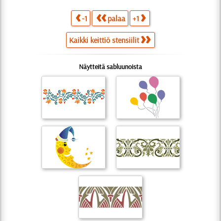
-1
palaa
+1
Kaikki keittiö stensiilit
Näytteitä sabluunoista