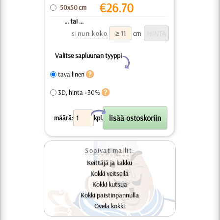
€
26.70
50x50 cm
... tai ...
sinun koko
cm
Valitse sapluunan tyyppi
Y
tavallinen
3D, hinta +30%
X
määrä:
kpl.
Sopivat mallit:
Keittäjä ja kakku
Kokki veitsellä
Kokki kutsua
Kokki paistinpannulla
Ovela kokki