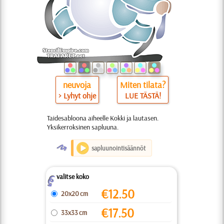
neuvoja
Miten tilata?
> Lyhyt ohje
LUE TÄSTÄ!
Taidesabloona aiheelle Kokki ja lautasen.
Yksikerroksinen sapluuna.
O
sapluunointisäännöt
valitse koko
Z
€
12.50
20x20 cm
€
17.50
33x33 cm