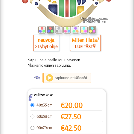
neuvoja
Miten tilata?
> Lyhyt ohje
LUE TÄSTÄ!
Sapluuna aiheelle Jouluhevonen.
Yksikerroksinen sapluuna.
O
sapluunointisäännöt
valitse koko
Z
€
20.00
40x35 cm
€
27.50
60x53 cm
€
42.50
90x79 cm