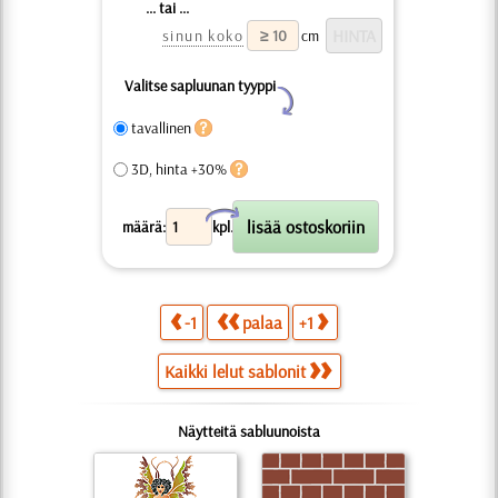
... tai ...
sinun koko
cm
Valitse sapluunan tyyppi
Y
tavallinen
3D, hinta +30%
X
määrä:
kpl.
-1
palaa
+1
Kaikki lelut sablonit
Näytteitä sabluunoista