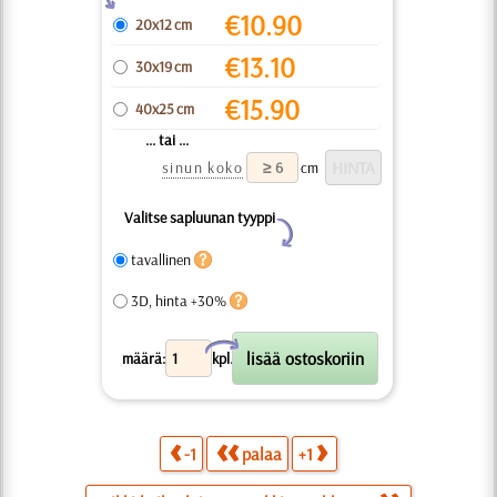
€
10.90
20x12 cm
€
13.10
30x19 cm
€
15.90
40x25 cm
... tai ...
sinun koko
cm
Valitse sapluunan tyyppi
Y
tavallinen
3D, hinta +30%
X
määrä:
kpl.
-1
palaa
+1