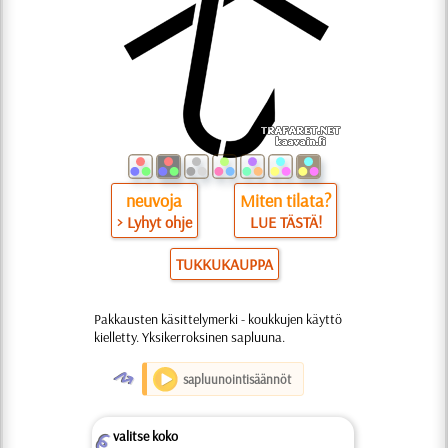
neuvoja
Miten tilata?
> Lyhyt ohje
LUE TÄSTÄ!
TUKKUKAUPPA
Pakkausten käsittelymerki - koukkujen käyttö
kielletty. Yksikerroksinen sapluuna.
O
sapluunointisäännöt
valitse koko
Z