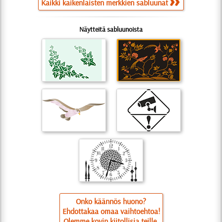
Kaikki kaikenlaisten merkkien sabluunat
Näytteitä sabluunoista
Onko käännös huono?
Ehdottakaa omaa vaihtoehtoa!
Olemme kovin kiitollisia teille.