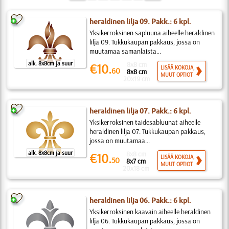
heraldinen lilja 09. Pakk.: 6 kpl.
Yksikerroksinen sapluuna aiheelle heraldinen
lilja 09. Tukkukaupan pakkaus, jossa on
muutamaa samanlaista...
alk. 8x8cm ja suur
8x8 cm
€10.
LISÄÄ KOKOJA,
60
8x8 cm
MUUT OPTIOT
20x19 cm
heraldinen lilja 07. Pakk.: 6 kpl.
Yksikerroksinen taidesabluunat aiheelle
heraldinen lilja 07. Tukkukaupan pakkaus,
jossa on muutamaa...
alk. 8x8cm ja suur
8x8 cm
€10.
LISÄÄ KOKOJA,
50
8x7 cm
MUUT OPTIOT
20x18 cm
heraldinen lilja 06. Pakk.: 6 kpl.
Yksikerroksinen kaavain aiheelle heraldinen
lilja 06. Tukkukaupan pakkaus, jossa on