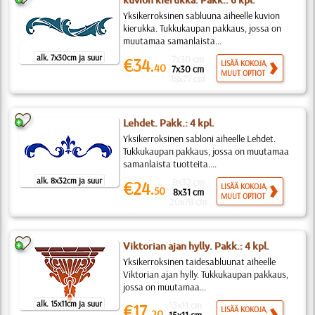
kuvion kierukka. Pakk.: 6 kpl.
Yksikerroksinen sabluuna aiheelle kuvion
kierukka. Tukkukaupan pakkaus, jossa on
muutamaa samanlaista...
alk. 7x30cm ja suur
7x30 cm
€34.
LISÄÄ KOKOJA,
40
7x30 cm
MUUT OPTIOT
18x77 cm
Lehdet. Pakk.: 4 kpl.
Yksikerroksinen sabloni aiheelle Lehdet.
Tukkukaupan pakkaus, jossa on muutamaa
samanlaista tuotteita....
alk. 8x32cm ja suur
8x32 cm
€24.
LISÄÄ KOKOJA,
50
8x31 cm
MUUT OPTIOT
20x78 cm
Viktorian ajan hylly. Pakk.: 4 kpl.
Yksikerroksinen taidesabluunat aiheelle
Viktorian ajan hylly. Tukkukaupan pakkaus,
jossa on muutamaa...
alk. 15x11cm ja suur
15x11 cm
€17.
LISÄÄ KOKOJA,
20