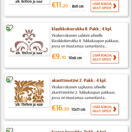
alk. 8x10cm ja suur
8x10 cm
€11.
LISÄÄ KOKOJA,
20
8x9 cm
MUUT OPTIOT
20x24 cm
klasikkokierukka 8. Pakk.: 4 kpl.
Yksikerroksinen sabloni aiheelle
klasikkokierukka 8. Tukkukaupan pakkaus,
jossa on muutamaa samanlaista...
alk. 10x7cm ja suur
10x7 cm
€9.
LISÄÄ KOKOJA,
10
10x6 cm
MUUT OPTIOT
25x16 cm
akanttimotiivi 2. Pakk.: 4 kpl.
Yksikerroksinen sapluuna aiheelle
akanttimotiivi 2. Tukkukaupan pakkaus,
jossa on muutamaa samanlaista...
alk. 13x11cm ja suur
13x11 cm
€16.
LISÄÄ KOKOJA,
30
13x11 cm
MUUT OPTIOT
25x21 cm