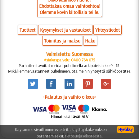
Ehdottakaa omaa vaihtoehtoa!
Olemme kovin kiitollisia teille.
Tuotteet
Kysymykset ja vastaukset
Yhteystiedot
Toimitus ja maksu
Haku
Valmistettu Suomessa
Asiakaspalvelu: 0400 764 075
Parhaiten tavoitat meidät puhelimella arkipäivisin klo 9 - 15.
Mikäli emme vastanneet puhelimeen, ota meihin yhteyttä sähköpostitse.
•Palautus ja vaihto oikeus•
Hinnat sisältävät ALV
Käytämme sivuillamme evästeitä käyttäjäkokemuksen
Hyväksy
© 2006-2025 Suunnittelu: Natali M.
Koodauksen: Aleks K.; Sisältöä: Konsta A.
parantamiseksi:
tietosuojaselosteesta.