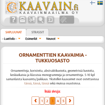
SAPLUUNAT
STRASSIT
- Luettelo -
Esimerkit
Neuvot
ORNAMENTTIEN KAAVAIMIA -
TUKKUOSASTO
Ornamentteja, koristeita, abstraktikuvioita, geometrisiä kuvioita,
keskiaikaisia ja klassisia monogrammeja ja ornamentteja. 5-10 kpl
samanlaista kaavainta/pakkaus. Yksitellen kaavaimet ovat ostettavissa
tässä
,
tässä
,
tässä
sekä muissa osastoissa.
lisää sivuja:
1
2
3
4
5