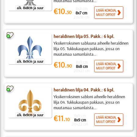
muutamaa samanlaista...
alk. 8x8cm ja suur
8x8 cm
€10.
LISÄÄ KOKOJA,
50
8x7 cm
MUUT OPTIOT
20x18 cm
heraldinen lilja 05. Pakk.: 6 kpl.
Yksikerroksinen sabluuna aiheelle heraldinen
lilja 05. Tukkukaupan pakkaus, jossa on
muutamaa samanlaista...
alk. 8x9cm ja suur
8x9 cm
€10.
LISÄÄ KOKOJA,
90
8x8 cm
MUUT OPTIOT
20x21 cm
heraldinen lilja 04. Pakk.: 6 kpl.
Yksikerroksinen sabloni aiheelle heraldinen
lilja 04. Tukkukaupan pakkaus, jossa on
muutamaa samanlaista...
alk. 8x9cm ja suur
8x9 cm
€11.
LISÄÄ KOKOJA,
10
8x9 cm
MUUT OPTIOT
20x22 cm