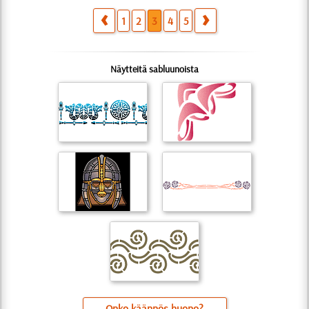
1
2
3
4
5
Näytteitä sabluunoista
Onko käännös huono?