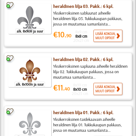
heraldinen lilja 03. Pakk.: 6 kpl.
Yksikerroksinen sabluunat aiheelle
heraldinen lilja 03. Tukkukaupan pakkaus,
jossa on muutamaa samanlaista...
alk. 8x9cm ja suur
8x9 cm
€10.
LISÄÄ KOKOJA,
90
8x8 cm
MUUT OPTIOT
20x21 cm
heraldinen lilja 02. Pakk.: 6 kpl.
Yksikerroksinen sapluuna aiheelle heraldinen
lilja 02. Tukkukaupan pakkaus, jossa on
muutamaa samanlaista...
alk. 8x10cm ja suur
8x10 cm
€11.
LISÄÄ KOKOJA,
40
8x10 cm
MUUT OPTIOT
20x25 cm
heraldinen lilja 01. Pakk.: 6 kpl.
Yksikerroksinen taidekaavain aiheelle
heraldinen lilja 01. Tukkukaupan pakkaus,
jossa on muutamaa samanlaista...