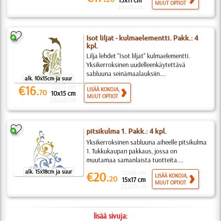
15x11 cm
MUUT OPTIOT
25x18 cm
Isot liljat - kulmaelementti. Pakk.: 4
kpl.
Lilja lehdet "Isot liljat" kulmaelementti.
Yksikerroksinen uudelleenkäytettävä
sabluuna seinämaalauksiin....
alk. 10x15cm ja suur
10x15 cm
€16.
LISÄÄ KOKOJA,
70
10x15 cm
MUUT OPTIOT
25x38 cm
pitsikulma 1. Pakk.: 4 kpl.
Yksikerroksinen sabluuna aiheelle pitsikulma
1. Tukkukaupan pakkaus, jossa on
muutamaa samanlaista tuotteita....
alk. 15x18cm ja suur
15x18 cm
€20.
LISÄÄ KOKOJA,
20
15x17 cm
MUUT OPTIOT
25x29 cm
lisää sivuja: