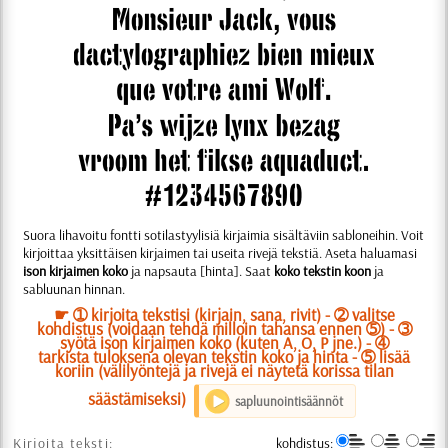
Suora lihavoitu fontti sotilastyylisiä kirjaimia sisältäviin sabloneihin. Voit
kirjoittaa yksittäisen kirjaimen tai useita rivejä tekstiä. Aseta haluamasi
ison kirjaimen koko
ja napsauta [hinta]. Saat
koko tekstin koon
ja
sabluunan hinnan.
☛ ➀ kirjoita tekstisi (kirjain, sana, rivit) - ➁ valitse
kohdistus (voidaan tehdä milloin tahansa ennen ➄) - ➂
syötä ison kirjaimen koko (kuten A, O, P jne.) - ➃
tarkista tuloksena olevan tekstin koko ja hinta - ➄ lisää
koriin (välilyöntejä ja rivejä ei näytetä korissa tilan
säästämiseksi)
sapluunointisäännöt
Kirjoita teksti:
kohdistus: