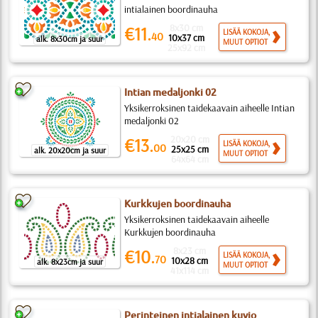
intialainen boordinauha
8x30 cm
€11.
LISÄÄ KOKOJA,
40
10x37 cm
alk. 8x30cm ja suur
MUUT OPTIOT
25x92 cm
Intian medaljonki 02
Yksikerroksinen taidekaavain aiheelle Intian
medaljonki 02
20x20 cm
€13.
LISÄÄ KOKOJA,
00
25x25 cm
alk. 20x20cm ja suur
MUUT OPTIOT
64x64 cm
Kurkkujen boordinauha
Yksikerroksinen taidekaavain aiheelle
Kurkkujen boordinauha
8x23 cm
€10.
LISÄÄ KOKOJA,
70
10x28 cm
alk. 8x23cm ja suur
MUUT OPTIOT
41x114 cm
Perinteinen intialainen kuvio