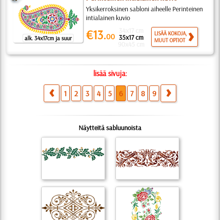
Yksikerroksinen sabloni aiheelle Perinteinen
intialainen kuvio
34x17 cm
€13.
LISÄÄ KOKOJA,
00
35x17 cm
alk. 34x17cm ja suur
MUUT OPTIOT
90x45 cm
lisää sivuja:
1
2
3
4
5
6
7
8
9
Näytteitä sabluunoista