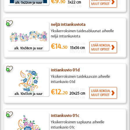
€9.
90
3x22 cm
alk. 3x22cm ja suur
MUUT OPTIOT
12x87 cm
neljä intiankuviota
Yksikerroksinen taidesabluunat aiheelle
neljä intiankuviota
10x38 cm
€14.
LISÄÄ KOKOJA,
50
15x56 cm
alk. 10x38cm ja suur
MUUT OPTIOT
30x112 cm
intiankuvio 01d
Yksikerroksinen taidekaavain aiheelle
intiankuvio 01d
10x13 cm
€12.
LISÄÄ KOKOJA,
20
20x25 cm
alk. 10x13cm ja suur
MUUT OPTIOT
48x61 cm
intiankuvio 01c
Yksikerroksinen sapluuna aiheelle
intiankuvio 01c