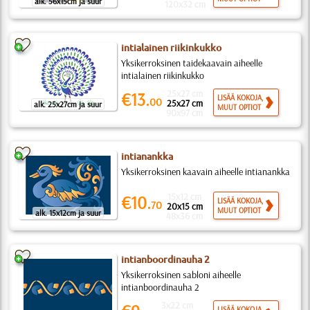
alk. 56x15cm ja suur
120x32 cm
intialainen riikinkukko
Yksikerroksinen taidekaavain aiheelle
intialainen riikinkukko
25x27 cm
€13.
LISÄÄ KOKOJA,
00
25x27 cm
alk. 25x27cm ja suur
MUUT OPTIOT
90x97 cm
intianankka
Yksikerroksinen kaavain aiheelle intianankka
15x12 cm
€10.
LISÄÄ KOKOJA,
70
20x15 cm
MUUT OPTIOT
alk. 15x12cm ja suur
48x36 cm
intianboordinauha 2
Yksikerroksinen sabloni aiheelle
intianboordinauha 2
3x22 cm
LISÄÄ KOKOJA,