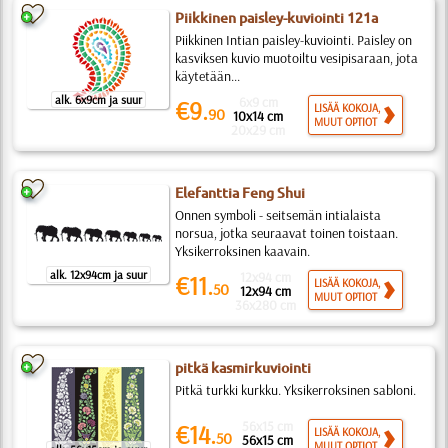
Piikkinen paisley-kuviointi 121а
Piikkinen Intian paisley-kuviointi. Paisley on
kasviksen kuvio muotoiltu vesipisaraan, jota
käytetään...
alk. 6x9cm ja suur
6x9 cm
€9.
LISÄÄ KOKOJA,
90
10x14 cm
MUUT OPTIOT
20x29 cm
Elefanttia Feng Shui
Onnen symboli - seitsemän intialaista
norsua, jotka seuraavat toinen toistaan.
Yksikerroksinen kaavain.
alk. 12x94cm ja suur
12x94 cm
€11.
LISÄÄ KOKOJA,
50
12x94 cm
MUUT OPTIOT
36x280 cm
pitkä kasmirkuviointi
Pitkä turkki kurkku. Yksikerroksinen sabloni.
56x15 cm
€14.
LISÄÄ KOKOJA,
50
56x15 cm
MUUT OPTIOT