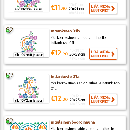
10x11 cm
€11.
LISÄÄ KOKOJA,
40
20x21 cm
alk. 10x11cm ja suur
MUUT OPTIOT
48x51 cm
intiankuvio 01b
Yksikerroksinen sabluunat aiheelle
intiankuvio 01b
10x14 cm
€12.
LISÄÄ KOKOJA,
20
20x28 cm
alk. 10x14cm ja suur
MUUT OPTIOT
48x67 cm
intiankuvio 01a
Yksikerroksinen sabloni aiheelle intiankuvio
01a
10x12 cm
€12.
LISÄÄ KOKOJA,
20
20x23 cm
alk. 10x12cm ja suur
MUUT OPTIOT
48x56 cm
intialainen boordinauha
Yksikerroksinen taidesabluunat aiheelle