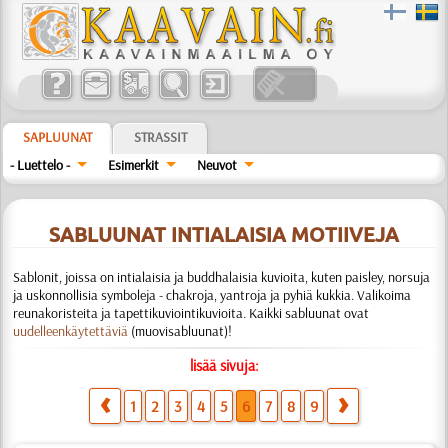
SAPLUUNAT
STRASSIT
- Luettelo -
Esimerkit
Neuvot
SABLUUNAT INTIALAISIA MOTIIVEJA
Sablonit, joissa on intialaisia ja buddhalaisia kuvioita, kuten paisley, norsuja
ja uskonnollisia symboleja - chakroja, yantroja ja pyhiä kukkia. Valikoima
reunakoristeita ja tapettikuviointikuvioita. Kaikki sabluunat ovat
uudelleenkäytettäviä
(muovisabluunat)!
lisää sivuja:
1
2
3
4
5
6
7
8
9