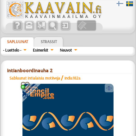
SAPLUUNAT
STRASSIT
- Luettelo -
Esimerkit
Neuvot
intianboordinauha 2
/
Sabluunat intialaisia motiiveja
india182a
a