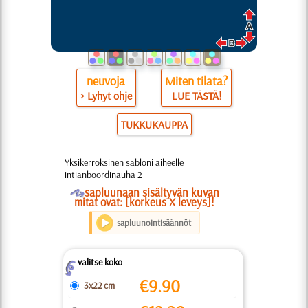
neuvoja
Miten tilata?
> Lyhyt ohje
LUE TÄSTÄ!
TUKKUKAUPPA
Yksikerroksinen sabloni aiheelle
intianboordinauha 2
O
sapluunaan sisältyvän kuvan
mitat ovat: [korkeus X leveys]!
sapluunointisäännöt
valitse koko
Z
€
9.90
3x22 cm