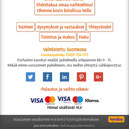
Ehdottakaa omaa vaihtoehtoa!
Olemme kovin kiitollisia teille.
Tuotteet
Kysymykset ja vastaukset
Yhteystiedot
Toimitus ja maksu
Haku
Valmistettu Suomessa
Asiakaspalvelu: 0400 764 075
Parhaiten tavoitat meidät puhelimella arkipäivisin klo 9 - 15.
Mikäli emme vastanneet puhelimeen, ota meihin yhteyttä sähköpostitse.
•Palautus ja vaihto oikeus•
Hinnat sisältävät ALV
Käytämme sivuillamme evästeitä käyttäjäkokemuksen
Hyväksy
© 2006-2025 Suunnittelu: Natali M.
Koodauksen: Aleks K.; Sisältöä: Konsta A.
parantamiseksi:
tietosuojaselosteesta.