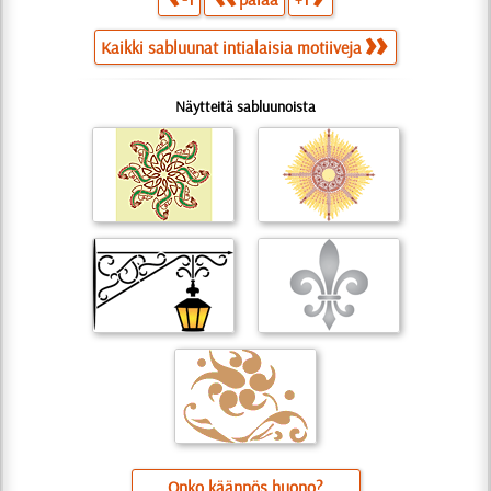
Kaikki sabluunat intialaisia motiiveja
Näytteitä sabluunoista
Onko käännös huono?