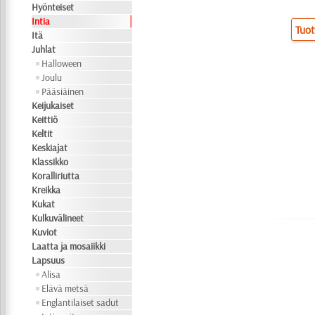
Hyönteiset
Intia
Tuot
Itä
Juhlat
Halloween
Joulu
Pääsiäinen
Keijukaiset
Keittiö
Keltit
Keskiajat
Klassikko
Koralliriutta
Kreikka
Kukat
Kulkuvälineet
Kuviot
Laatta ja mosaiikki
Lapsuus
Alisa
Elävä metsä
Englantilaiset sadut