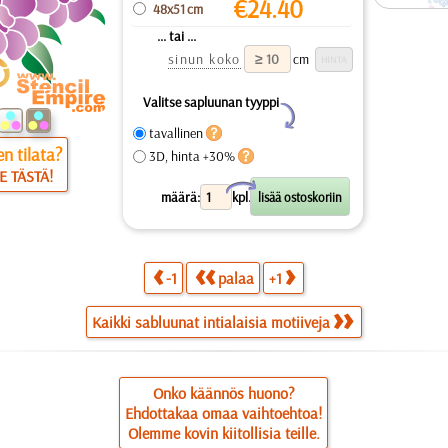
€
24.40
48x51 cm
... tai ...
sinun koko
cm
Valitse sapluunan tyyppi
Y
tavallinen
n tilata?
3D, hinta +30%
E TÄSTÄ!
X
määrä:
kpl.
-1
palaa
+1
Kaikki sabluunat intialaisia motiiveja
Onko käännös huono?
Ehdottakaa omaa vaihtoehtoa!
Olemme kovin kiitollisia teille.