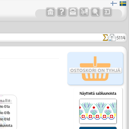
5114
OSTOSKORI ON TYHJÄ
Näytteitä sabluunoista
mallit:
vio 01a
vio 01b
vio 01d
nkuviota