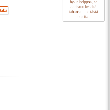
hyvin helppoa, se
onnistuu keneltä
Haku
tahansa. Lue tästä
ohjeita!