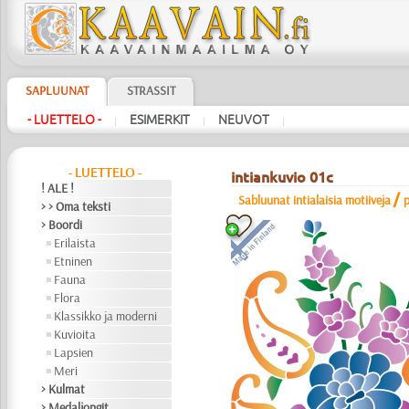
SAPLUUNAT
STRASSIT
- LUETTELO -
ESIMERKIT
NEUVOT
|
|
|
- LUETTELO -
intiankuvio 01c
! ALE !
/
Sabluunat intialaisia motiiveja
p
> > Oma teksti
> Boordi
Erilaista
Etninen
Fauna
Flora
Klassikko ja moderni
Kuvioita
Lapsien
Meri
> Kulmat
> Medaljongit