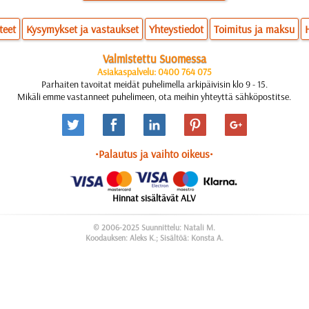
teet
Kysymykset ja vastaukset
Yhteystiedot
Toimitus ja maksu
Valmistettu Suomessa
Asiakaspalvelu: 0400 764 075
Parhaiten tavoitat meidät puhelimella arkipäivisin klo 9 - 15.
Mikäli emme vastanneet puhelimeen, ota meihin yhteyttä sähköpostitse.
•Palautus ja vaihto oikeus•
Hinnat sisältävät ALV
© 2006-2025 Suunnittelu: Natali M.
Koodauksen: Aleks K.; Sisältöä: Konsta A.