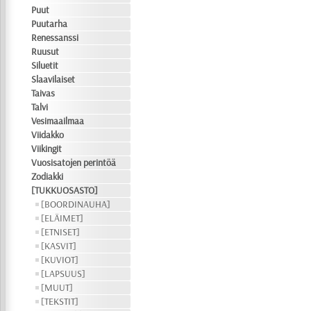
Puut
Puutarha
Renessanssi
Ruusut
Siluetit
Slaavilaiset
Taivas
Talvi
Vesimaailmaa
Viidakko
Viikingit
Vuosisatojen perintöä
Zodiakki
[TUKKUOSASTO]
[BOORDINAUHA]
[ELÄIMET]
[ETNISET]
[KASVIT]
[KUVIOT]
[LAPSUUS]
[MUUT]
[TEKSTIT]