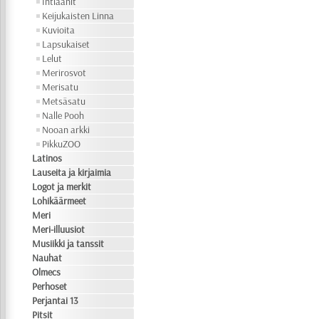
Intiaanit
Keijukaisten Linna
Kuvioita
Lapsukaiset
Lelut
Merirosvot
Merisatu
Metsäsatu
Nalle Pooh
Nooan arkki
PikkuZOO
Latinos
Lauseita ja kirjaimia
Logot ja merkit
Lohikäärmeet
Meri
Meri-illuusiot
Musiikki ja tanssit
Nauhat
Olmecs
Perhoset
Perjantai 13
Pitsit