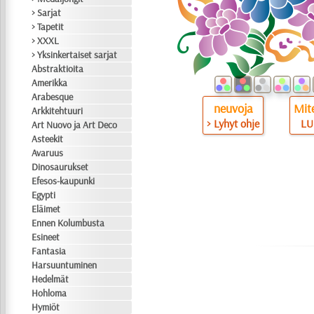
> Sarjat
> Tapetit
> XXXL
> Yksinkertaiset sarjat
Abstraktioita
Amerikka
Arabesque
neuvoja
Mite
Arkkitehtuuri
> Lyhyt ohje
LU
Art Nuovo ja Art Deco
Asteekit
Avaruus
Dinosaurukset
Efesos-kaupunki
Egypti
Eläimet
Ennen Kolumbusta
Esineet
Fantasia
Harsuuntuminen
Hedelmät
Hohloma
Hymiöt