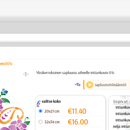
eis001c
a
Yksikerroksinen sapluuna aiheelle intiankuvio 01c
O
sapluunointisäännöt
valitse koko
Sopivat 
Z
intianku
€
11.40
20x21 cm
intianku
€
16.00
intianku
32x34 cm
neljä intia