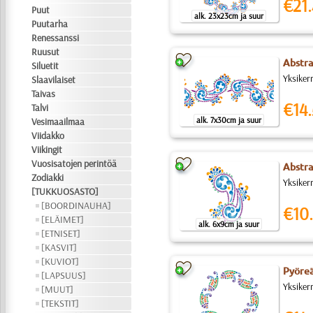
€21.
Puut
alk. 23x23cm ja suur
Puutarha
Renessanssi
Ruusut
Abstra
Siluetit
Yksiker
Slaavilaiset
Taivas
€14.
Talvi
alk. 7x30cm ja suur
Vesimaailmaa
Viidakko
Viikingit
Vuosisatojen perintöä
Abstra
Zodiakki
Yksiker
[TUKKUOSASTO]
[BOORDINAUHA]
€10.
[ELÄIMET]
alk. 6x9cm ja suur
[ETNISET]
[KASVIT]
[KUVIOT]
Pyöreä
[LAPSUUS]
Yksiker
[MUUT]
[TEKSTIT]