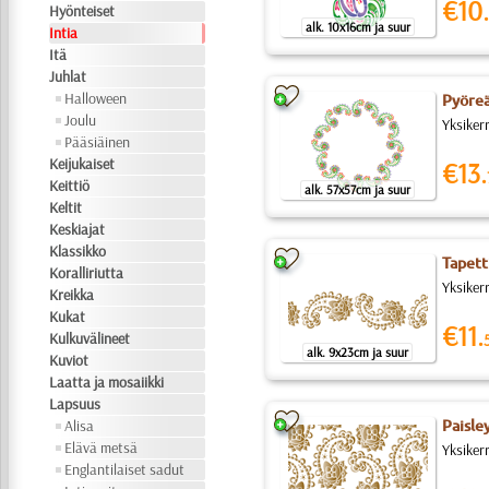
€10.
Hyönteiset
alk. 10x16cm ja suur
Intia
Itä
Juhlat
Halloween
Pyöreä
Joulu
Yksiker
Pääsiäinen
Keijukaiset
€13.
Keittiö
alk. 57x57cm ja suur
Keltit
Keskiajat
Klassikko
Tapett
Koralliriutta
Yksiker
Kreikka
Kukat
€11.
Kulkuvälineet
alk. 9x23cm ja suur
Kuviot
Laatta ja mosaiikki
Lapsuus
Alisa
Paisle
Elävä metsä
Yksiker
Englantilaiset sadut