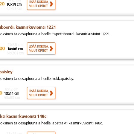
8x12 cm
LISÄÄ KOKOJA,
20
10x14 cm
MUUT OPTIOT
45x63 cm
iboordi: kasmirkuviointi 1221
roksinen taidesapluuna aiheelle: tapettiboordi: kasmirkuviointi 1221.
11x36 cm
LISÄÄ KOKOJA,
00
14x46 cm
MUUT OPTIOT
61x201 cm
aisley
roksinen taidesapluuna aiheelle: kukkapaisley.
8x12 cm
LISÄÄ KOKOJA,
0
10x14 cm
MUUT OPTIOT
45x63 cm
kti kasmirkuviointi 148c
roksinen taidesapluuna aiheelle: abstrakti kasmirkuviointi 148c.
23x23 cm