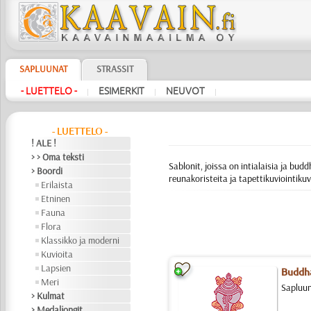
SAPLUUNAT
STRASSIT
- LUETTELO -
ESIMERKIT
NEUVOT
|
|
|
- LUETTELO -
! ALE !
> > Oma teksti
Sablonit, joissa on intialaisia ja bud
> Boordi
reunakoristeita ja tapettikuviointiku
Erilaista
Etninen
Fauna
Flora
Klassikko ja moderni
Kuvioita
Lapsien
Buddha
Meri
Sapluun
> Kulmat
> Medaljongit