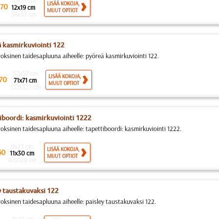
10x16 cm
LISÄÄ KOKOJA,
70
12x19 cm
MUUT OPTIOT
36x57 cm
 kasmirkuviointi 122
roksinen taidesapluuna aiheelle: pyöreä kasmirkuviointi 122.
57x57 cm
LISÄÄ KOKOJA,
70
71x71 cm
MUUT OPTIOT
321x321 cm
iboordi: kasmirkuviointi 1222
roksinen taidesapluuna aiheelle: tapettiboordi: kasmirkuviointi 1222.
9x23 cm
LISÄÄ KOKOJA,
50
11x30 cm
MUUT OPTIOT
47x129 cm
y taustakuvaksi 122
roksinen taidesapluuna aiheelle: paisley taustakuvaksi 122.