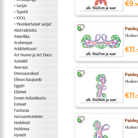
€9.
9
> Sarjat
alk. 15x25cm ja suur
> Tapetit
> XXXL
> Yksinkertaiset sarjat
Paisle
Abstraktioita
Yksiker
Amerikka
Arabesque
€11.
Arkkitehtuuri
alk. 10x27cm ja suur
Art Nuovo ja Art Deco
Asteekit
Avaruus
Dinosaurukset
Paisle
Efesos-kaupunki
Yksiker
Egypti
Eläimet
€11.
Ennen Kolumbusta
alk. 10x24cm ja suur
Esineet
Fantasia
Harsuuntuminen
Paisle
Hedelmät
Yksiker
Hohloma
Hymiöt