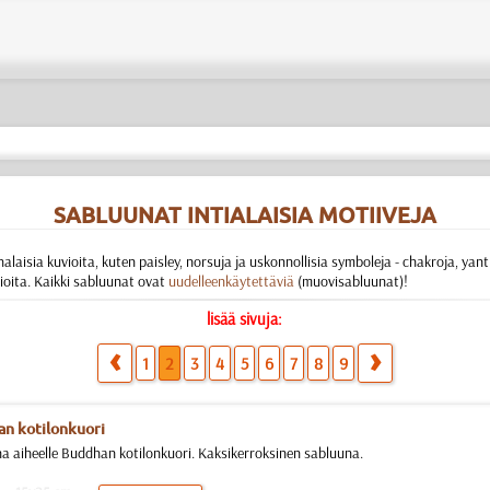
SABLUUNAT INTIALAISIA MOTIIVEJA
dhalaisia kuvioita, kuten paisley, norsuja ja uskonnollisia symboleja - chakroja, yan
vioita. Kaikki sabluunat ovat
uudelleenkäytettäviä
(muovisabluunat)!
lisää sivuja:
1
2
3
4
5
6
7
8
9
n kotilonkuori
a aiheelle Buddhan kotilonkuori. Kaksikerroksinen sabluuna.