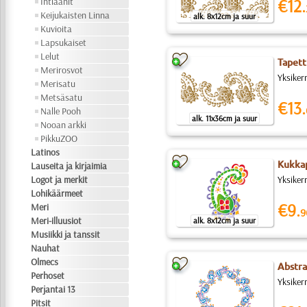
Intiaanit
€12.
Keijukaisten Linna
alk. 8x12cm ja suur
Kuvioita
Lapsukaiset
Lelut
Tapett
Merirosvot
Yksiker
Merisatu
Metsäsatu
€13.
Nalle Pooh
alk. 11x36cm ja suur
Nooan arkki
PikkuZOO
Latinos
Kukkap
Lauseita ja kirjaimia
Logot ja merkit
Yksiker
Lohikäärmeet
€9.
Meri
9
Meri-illuusiot
alk. 8x12cm ja suur
Musiikki ja tanssit
Nauhat
Olmecs
Abstra
Perhoset
Yksiker
Perjantai 13
Pitsit