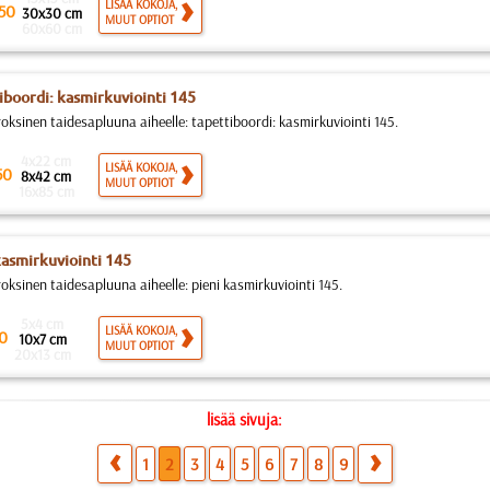
LISÄÄ KOKOJA,
50
30x30 cm
MUUT OPTIOT
60x60 cm
iboordi: kasmirkuviointi 145
roksinen taidesapluuna aiheelle: tapettiboordi: kasmirkuviointi 145.
4x22 cm
LISÄÄ KOKOJA,
50
8x42 cm
MUUT OPTIOT
16x85 cm
kasmirkuviointi 145
oksinen taidesapluuna aiheelle: pieni kasmirkuviointi 145.
5x4 cm
LISÄÄ KOKOJA,
0
10x7 cm
MUUT OPTIOT
20x13 cm
lisää sivuja:
1
2
3
4
5
6
7
8
9