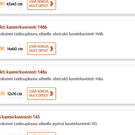
LISÄÄ KOKOJA,
40
45x45 cm
MUUT OPTIOT
89x89 cm
kti kasmirkuviointi 148b
roksinen taidesapluuna aiheelle: abstrakti kasmirkuviointi 148b.
7x30 cm
LISÄÄ KOKOJA,
50
14x60 cm
MUUT OPTIOT
28x120 cm
kti kasmirkuviointi 148a
roksinen taidesapluuna aiheelle: abstrakti kasmirkuviointi 148a.
6x9 cm
LISÄÄ KOKOJA,
70
12x16 cm
MUUT OPTIOT
24x33 cm
 kasmirkuviointi 145
roksinen taidesapluuna aiheelle: pyöreä kasmirkuviointi 145.
15x15 cm