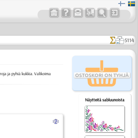
5114
troja ja pyhiä kukkia. Valikoima
OSTOSKORI ON TYHJÄ
Näytteitä sabluunoista
b