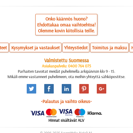
Onko käännös huono?
Ehdottakaa omaa vaihtoehtoa!
Olemme kovin kiitollisia teille.
teet
Kysymykset ja vastaukset
Yhteystiedot
Toimitus ja maksu
Valmistettu Suomessa
Asiakaspalvelu: 0400 764 075
Parhaiten tavoitat meidät puhelimella arkipäivisin klo 9 - 15.
Mikäli emme vastanneet puhelimeen, ota meihin yhteyttä sähköpostitse.
•Palautus ja vaihto oikeus•
Hinnat sisältävät ALV
© 2006-2025 Suunnittelu: Natali M.