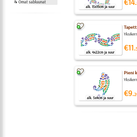
€14.
❧ Omat sabluunat
alk. 15x15cm ja suur
Tapett
Yksiker
€11.
alk. 4x22cm ja suur
Pieni 
Yksikerr
€9.
2
alk. 5x4cm ja suur