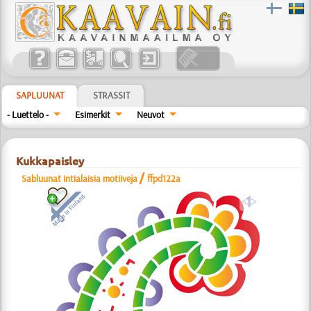
SAPLUUNAT
STRASSIT
- Luettelo -
Esimerkit
Neuvot
Kukkapaisley
/
Sabluunat intialaisia motiiveja
ffpd122a
a