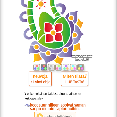
neuvoja
Miten tilata?
> Lyhyt ohje
LUE TÄSTÄ!
Yksikerroksinen taidesapluuna aiheelle:
kukkapaisley.
O
koot suunnilleen sopivat saman
sarjan muihin sapluunoihin.
sapluunointisäännöt