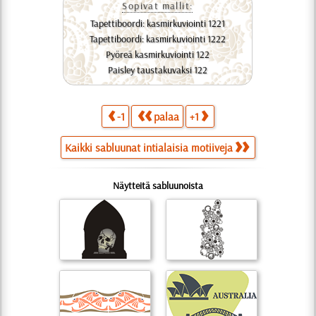
Sopivat mallit:
Tapettiboordi: kasmirkuviointi 1221
Tapettiboordi: kasmirkuviointi 1222
Pyöreä kasmirkuviointi 122
Paisley taustakuvaksi 122
-1
palaa
+1
Kaikki sabluunat intialaisia motiiveja
Näytteitä sabluunoista