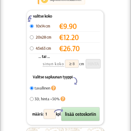
valitse koko
Z
€
9.90
10x14 cm
€
12.20
20x28 cm
€
26.70
45x63 cm
... tai ...
sinun koko
cm
Valitse sapluunan tyyppi
Y
tavallinen
3D, hinta +30%
X
määrä:
kpl.