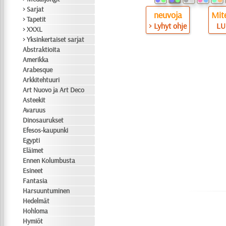
> Sarjat
neuvoja
Mite
> Tapetit
> Lyhyt ohje
LU
> XXXL
> Yksinkertaiset sarjat
Abstraktioita
Amerikka
Arabesque
Arkkitehtuuri
Art Nuovo ja Art Deco
Asteekit
Avaruus
Dinosaurukset
Efesos-kaupunki
Egypti
Eläimet
Ennen Kolumbusta
Esineet
Fantasia
Harsuuntuminen
Hedelmät
Hohloma
Hymiöt