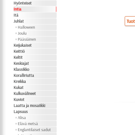
Hyönteiset
Intia
Itä
Tuot
Juhlat
Halloween
Joulu
Pääsiäinen
Keijukaiset
Keittiö
Keltit
Keskiajat
Klassikko
Koralliriutta
Kreikka
Kukat
Kulkuvälineet
Kuviot
Laatta ja mosaiikki
Lapsuus
Alisa
Elävä metsä
Englantilaiset sadut