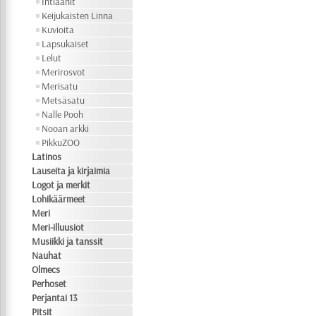
Intiaanit
Keijukaisten Linna
Kuvioita
Lapsukaiset
Lelut
Merirosvot
Merisatu
Metsäsatu
Nalle Pooh
Nooan arkki
PikkuZOO
Latinos
Lauseita ja kirjaimia
Logot ja merkit
Lohikäärmeet
Meri
Meri-illuusiot
Musiikki ja tanssit
Nauhat
Olmecs
Perhoset
Perjantai 13
Pitsit