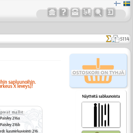
5114
OSTOSKORI ON TYHJÄ
ihin sapluunoihin.
orkeus X leveys]!
Näytteitä sabluunoista
pivat mallit:
Paisley 216a
Paisley 216b
rdi: kasmirkuviointi 216