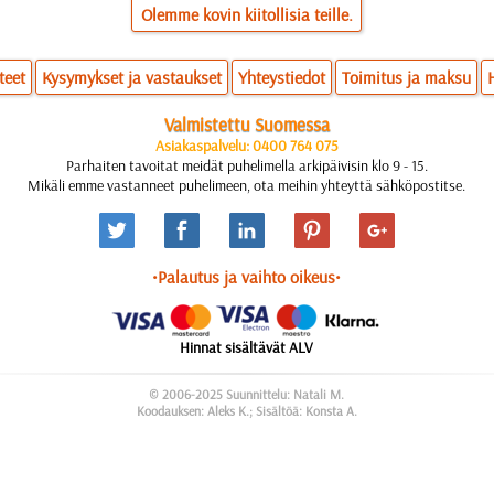
Olemme kovin kiitollisia teille.
teet
Kysymykset ja vastaukset
Yhteystiedot
Toimitus ja maksu
Valmistettu Suomessa
Asiakaspalvelu: 0400 764 075
Parhaiten tavoitat meidät puhelimella arkipäivisin klo 9 - 15.
Mikäli emme vastanneet puhelimeen, ota meihin yhteyttä sähköpostitse.
•Palautus ja vaihto oikeus•
Hinnat sisältävät ALV
© 2006-2025 Suunnittelu: Natali M.
Koodauksen: Aleks K.; Sisältöä: Konsta A.