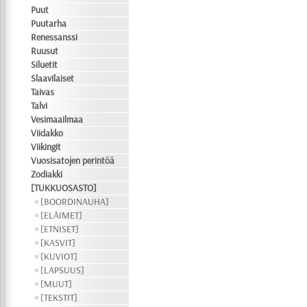
Puut
Puutarha
Renessanssi
Ruusut
Siluetit
Slaavilaiset
Taivas
Talvi
Vesimaailmaa
Viidakko
Viikingit
Vuosisatojen perintöä
Zodiakki
[TUKKUOSASTO]
[BOORDINAUHA]
[ELÄIMET]
[ETNISET]
[KASVIT]
[KUVIOT]
[LAPSUUS]
[MUUT]
[TEKSTIT]