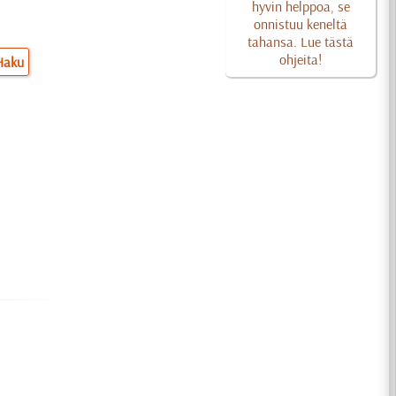
hyvin helppoa, se
onnistuu keneltä
tahansa. Lue tästä
ohjeita!
Haku