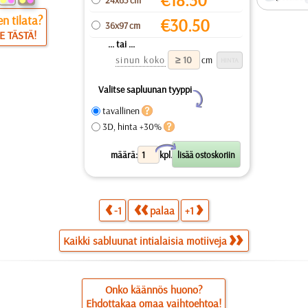
n tilata?
€
30.50
36x97 cm
E TÄSTÄ!
... tai ...
sinun koko
cm
Valitse sapluunan tyyppi
Y
tavallinen
3D, hinta +30%
X
määrä:
kpl.
-1
palaa
+1
Kaikki sabluunat intialaisia motiiveja
Onko käännös huono?
Ehdottakaa omaa vaihtoehtoa!