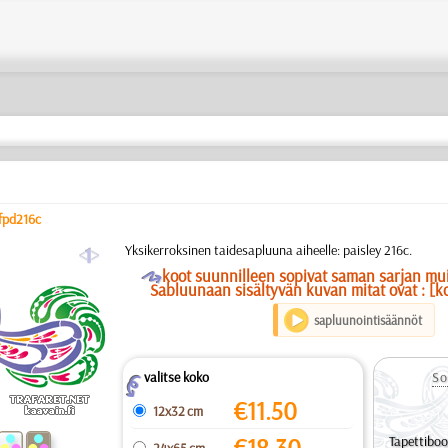
fpd216c
a
Yksikerroksinen taidesapluuna aiheelle: paisley 216c.
O
koot suunnilleen sopivat saman sarjan mu
Sabluunaan sisältyvän kuvan mitat ovat : [k
sapluunointisäännöt
valitse koko
So
Z
€
11.50
12x32 cm
€
18.30
Tapettiboo
24x65 cm