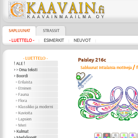
SAPLUUNAT
STRASSIT
- LUETTELO -
ESIMERKIT
NEUVOT
|
|
|
- LUETTELO -
Paisley 216c
! ALE !
/
Sabluunat intialaisia motiiveja
f
> > Oma teksti
> Boordi
Erilaista
Etninen
Fauna
Flora
Klassikko ja moderni
Kuvioita
Lapsien
Meri
> Kulmat
> Medaljongit