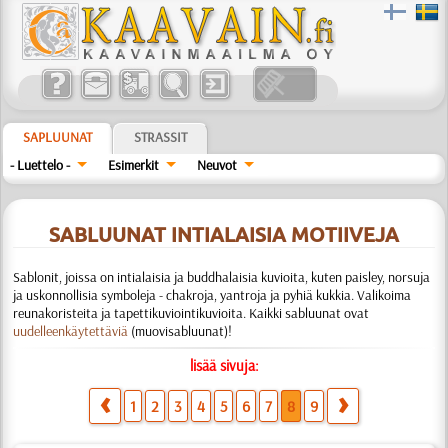
SAPLUUNAT
STRASSIT
- Luettelo -
Esimerkit
Neuvot
SABLUUNAT INTIALAISIA MOTIIVEJA
Sablonit, joissa on intialaisia ja buddhalaisia kuvioita, kuten paisley, norsuja
ja uskonnollisia symboleja - chakroja, yantroja ja pyhiä kukkia. Valikoima
reunakoristeita ja tapettikuviointikuvioita. Kaikki sabluunat ovat
uudelleenkäytettäviä
(muovisabluunat)!
lisää sivuja:
1
2
3
4
5
6
7
8
9