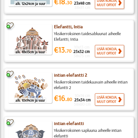
€18.
LISÄÄ KOKOJA,
30
23x48 cm
alk. 12x24cm ja suur
MUUT OPTIOT
38x81 cm
Elefantti, Intia
Yksikerroksinen taidesabluunat aiheelle
Elefantti, Intia
10x13 cm
€13.
LISÄÄ KOKOJA,
70
25x32 cm
alk. 10x13cm ja suur
MUUT OPTIOT
58x75 cm
intian elefantti 2
Yksikerroksinen taidekaavain aiheelle intian
elefantti 2
10x14 cm
€16.
LISÄÄ KOKOJA,
80
25x34 cm
alk. 10x14cm ja suur
MUUT OPTIOT
58x80 cm
intian elefantti
Yksikerroksinen sapluuna aiheelle intian
elefantti