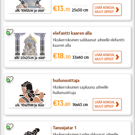
10x12 cm
€13.
LISÄÄ KOKOJA,
70
25x30 cm
alk. 10x12cm ja suur
MUUT OPTIOT
58x70 cm
elefantti kaaren alla
Yksikerroksinen sabluunat aiheelle elefantti
kaaren alla
20x25 cm
€18.
LISÄÄ KOKOJA,
30
33x40 cm
alk. 20x25cm ja suur
MUUT OPTIOT
58x71 cm
huilunsoittaja
Yksikerroksinen sapluuna aiheelle
huilunsoittaja
10x27 cm
€13.
LISÄÄ KOKOJA,
80
16x43 cm
alk. 10x27cm ja suur
MUUT OPTIOT
32x86 cm
Tanssijatar 1
Yksikerroksinen taidesabluunat aiheelle