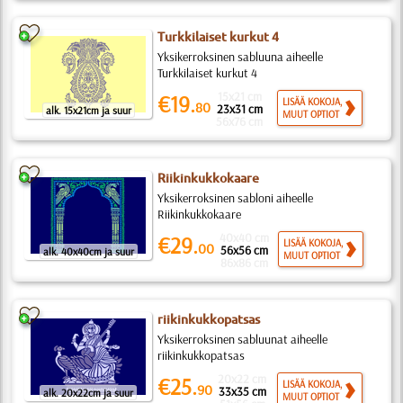
Turkkilaiset kurkut 4
Yksikerroksinen sabluuna aiheelle
Turkkilaiset kurkut 4
15x21 cm
€19.
LISÄÄ KOKOJA,
80
23x31 cm
alk. 15x21cm ja suur
MUUT OPTIOT
56x76 cm
Riikinkukkokaare
Yksikerroksinen sabloni aiheelle
Riikinkukkokaare
40x40 cm
€29.
LISÄÄ KOKOJA,
00
56x56 cm
alk. 40x40cm ja suur
MUUT OPTIOT
86x86 cm
riikinkukkopatsas
Yksikerroksinen sabluunat aiheelle
riikinkukkopatsas
20x22 cm
€25.
LISÄÄ KOKOJA,
90
33x35 cm
alk. 20x22cm ja suur
MUUT OPTIOT