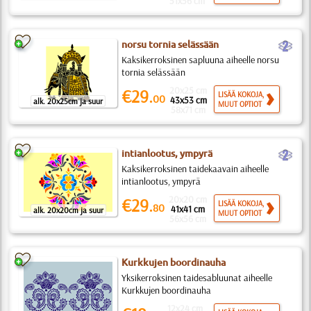
51x56 cm
b
norsu tornia selässään
Kaksikerroksinen sapluuna aiheelle norsu
tornia selässään
20x25 cm
€29.
LISÄÄ KOKOJA,
00
43x53 cm
alk. 20x25cm ja suur
MUUT OPTIOT
58x71 cm
b
intianlootus, ympyrä
Kaksikerroksinen taidekaavain aiheelle
intianlootus, ympyrä
20x20 cm
€29.
LISÄÄ KOKOJA,
80
41x41 cm
alk. 20x20cm ja suur
MUUT OPTIOT
56x56 cm
Kurkkujen boordinauha
Yksikerroksinen taidesabluunat aiheelle
Kurkkujen boordinauha
12x24 cm