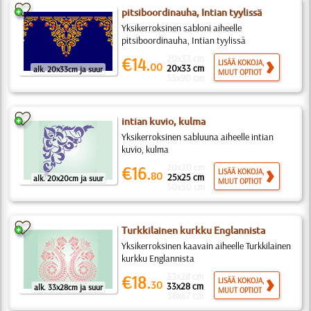
pitsiboordinauha, Intian tyylissä
Yksikerroksinen sabloni aiheelle
pitsiboordinauha, Intian tyylissä
20x33 cm
€14.
LISÄÄ KOKOJA,
00
20x33 cm
alk. 20x33cm ja suur
MUUT OPTIOT
55x90 cm
intian kuvio, kulma
Yksikerroksinen sabluuna aiheelle intian
kuvio, kulma
20x20 cm
€16.
LISÄÄ KOKOJA,
80
25x25 cm
alk. 20x20cm ja suur
MUUT OPTIOT
50x50 cm
Turkkilainen kurkku Englannista
Yksikerroksinen kaavain aiheelle Turkkilainen
kurkku Englannista
33x28 cm
€18.
LISÄÄ KOKOJA,
30
33x28 cm
alk. 33x28cm ja suur
MUUT OPTIOT
56x67 cm