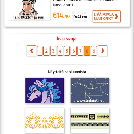
Tanssijatar 1
10x22 cm
€14.
LISÄÄ KOKOJA,
40
19x41 cm
alk. 10x22cm ja suur
MUUT OPTIOT
38x81 cm
lisää sivuja:
1
2
3
4
5
6
7
8
9
Näytteitä sabluunoista