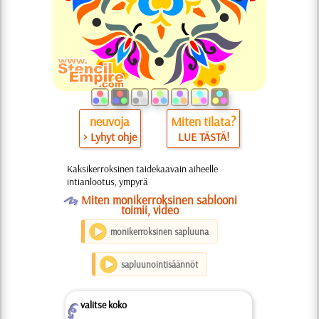
neuvoja
Miten tilata?
> Lyhyt ohje
LUE TÄSTÄ!
Kaksikerroksinen taidekaavain aiheelle
intianlootus, ympyrä
O
Miten monikerroksinen sablooni
toimii, video
monikerroksinen sapluuna
sapluunointisäännöt
valitse koko
Z