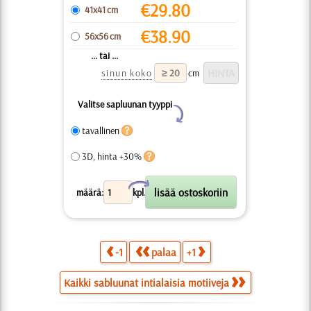
€
29.80
41x41 cm
€
38.90
56x56 cm
... tai ...
sinun koko
cm
Valitse sapluunan tyyppi
Y
tavallinen
3D, hinta +30%
X
määrä:
kpl.
-1
palaa
+1
Kaikki sabluunat intialaisia motiiveja