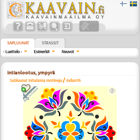
SAPLUUNAT
STRASSIT
- Luettelo -
Esimerkit
Neuvot
intianlootus, ympyrä
/
Sabluunat intialaisia motiiveja
indian16
b