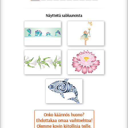
Näytteitä sabluunoista
Onko käännös huono?
Ehdottakaa omaa vaihtoehtoa!
Olemme kovin kiitollisia teille.