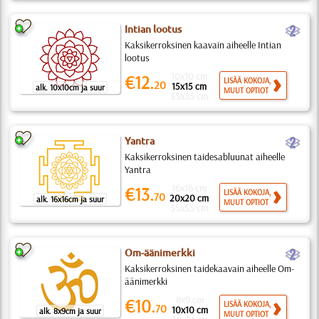
b
Intian lootus
Kaksikerroksinen kaavain aiheelle Intian
lootus
10x10 cm
€12.
LISÄÄ KOKOJA,
20
15x15 cm
alk. 10x10cm ja suur
MUUT OPTIOT
35x35 cm
b
Yantra
Kaksikerroksinen taidesabluunat aiheelle
Yantra
16x16 cm
€13.
LISÄÄ KOKOJA,
70
20x20 cm
alk. 16x16cm ja suur
MUUT OPTIOT
55x55 cm
b
Om-äänimerkki
Kaksikerroksinen taidekaavain aiheelle Om-
äänimerkki
8x9 cm
€10.
LISÄÄ KOKOJA,
70
10x10 cm
alk. 8x9cm ja suur
MUUT OPTIOT