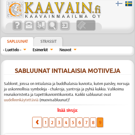
SAPLUUNAT
STRASSIT
- Luettelo -
Esimerkit
Neuvot
SABLUUNAT INTIALAISIA MOTIIVEJA
Sablonit, joissa on intialaisia ja buddhalaisia kuvioita, kuten paisley, norsuja
ja uskonnollisia symboleja - chakroja, yantroja ja pyhiä kukkia. Valikoima
reunakoristeita ja tapettikuviointikuvioita. Kaikki sabluunat ovat
uudelleenkäytettäviä
(muovisabluunat)!
lisää sivuja:
1
2
3
4
5
6
7
8
9