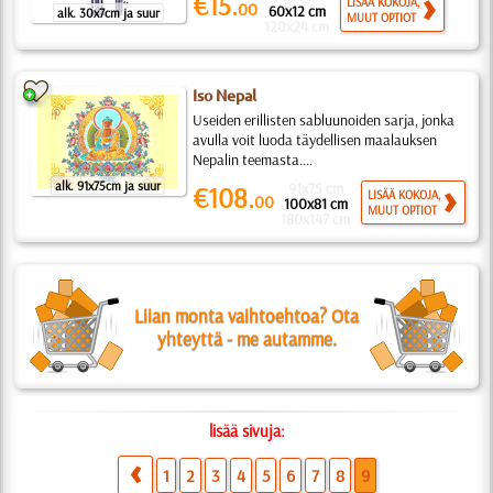
€15.
LISÄÄ KOKOJA,
00
60x12 cm
alk. 30x7cm ja suur
MUUT OPTIOT
120x24 cm
Iso Nepal
Useiden erillisten sabluunoiden sarja, jonka
avulla voit luoda täydellisen maalauksen
Nepalin teemasta....
alk. 91x75cm ja suur
91x75 cm
€108.
LISÄÄ KOKOJA,
00
100x81 cm
MUUT OPTIOT
180x147 cm
Liian monta vaihtoehtoa? Ota
yhteyttä - me autamme.
lisää sivuja:
1
2
3
4
5
6
7
8
9