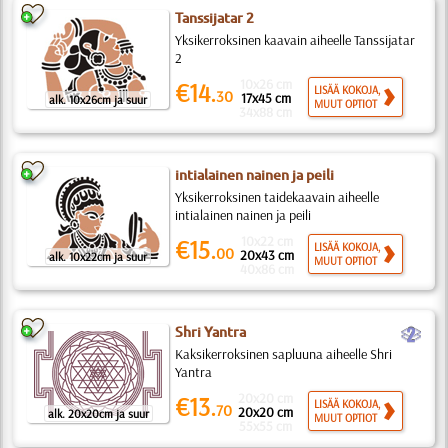
Tanssijatar 2
Yksikerroksinen kaavain aiheelle Tanssijatar
2
10x26 cm
€14.
LISÄÄ KOKOJA,
30
17x45 cm
alk. 10x26cm ja suur
MUUT OPTIOT
34x88 cm
intialainen nainen ja peili
Yksikerroksinen taidekaavain aiheelle
intialainen nainen ja peili
10x22 cm
€15.
LISÄÄ KOKOJA,
00
20x43 cm
alk. 10x22cm ja suur
MUUT OPTIOT
40x86 cm
b
Shri Yantra
Kaksikerroksinen sapluuna aiheelle Shri
Yantra
20x20 cm
€13.
LISÄÄ KOKOJA,
70
20x20 cm
alk. 20x20cm ja suur
MUUT OPTIOT
55x55 cm