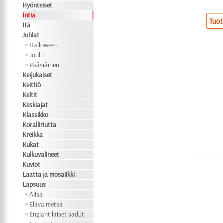
Hyönteiset
Intia
Tuot
Itä
Juhlat
Halloween
Joulu
Pääsiäinen
Keijukaiset
Keittiö
Keltit
Keskiajat
Klassikko
Koralliriutta
Kreikka
Kukat
Kulkuvälineet
Kuviot
Laatta ja mosaiikki
Lapsuus
Alisa
Elävä metsä
Englantilaiset sadut