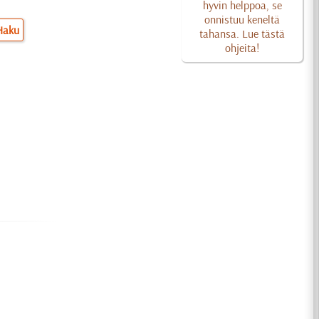
hyvin helppoa, se
onnistuu keneltä
Haku
tahansa. Lue tästä
ohjeita!