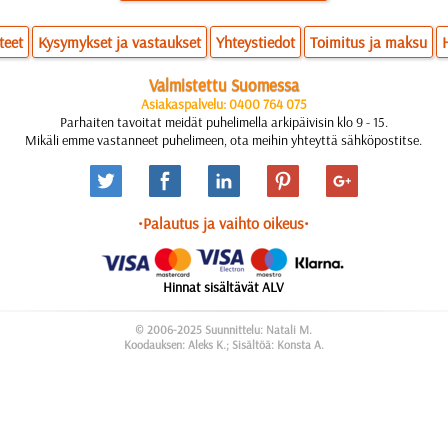
teet
Kysymykset ja vastaukset
Yhteystiedot
Toimitus ja maksu
Valmistettu Suomessa
Asiakaspalvelu: 0400 764 075
Parhaiten tavoitat meidät puhelimella arkipäivisin klo 9 - 15.
Mikäli emme vastanneet puhelimeen, ota meihin yhteyttä sähköpostitse.
•Palautus ja vaihto oikeus•
Hinnat sisältävät ALV
© 2006-2025 Suunnittelu: Natali M.
Koodauksen: Aleks K.; Sisältöä: Konsta A.