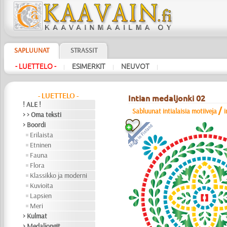
SAPLUUNAT
STRASSIT
- LUETTELO -
ESIMERKIT
NEUVOT
|
|
|
- LUETTELO -
Intian medaljonki 02
! ALE !
/
Sabluunat intialaisia motiiveja
i
> > Oma teksti
> Boordi
Erilaista
Etninen
Fauna
Flora
Klassikko ja moderni
Kuvioita
Lapsien
Meri
> Kulmat
> Medaljongit