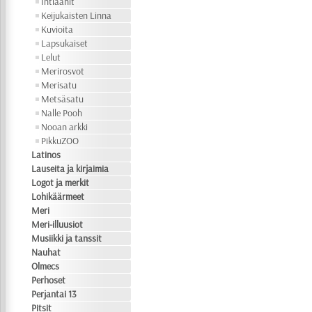
Intiaanit
Keijukaisten Linna
Kuvioita
Lapsukaiset
Lelut
Merirosvot
Merisatu
Metsäsatu
Nalle Pooh
Nooan arkki
PikkuZOO
Latinos
Lauseita ja kirjaimia
Logot ja merkit
Lohikäärmeet
Meri
Meri-illuusiot
Musiikki ja tanssit
Nauhat
Olmecs
Perhoset
Perjantai 13
Pitsit