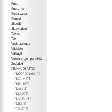
Puut
Puutarha
Renessanssi
Ruusut
Siluetit
Slaavilaiset
Taivas
Talvi
Vesimaailmaa
Viidakko
Viikingit
Vuosisatojen perintöä
Zodiakki
[TUKKUOSASTO]
[BOORDINAUHA]
[ELÄIMET]
[ETNISET]
[KASVIT]
[KUVIOT]
[LAPSUUS]
[MUUT]
[TEKSTIT]