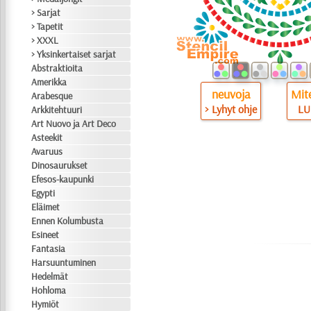
> Sarjat
> Tapetit
> XXXL
> Yksinkertaiset sarjat
Abstraktioita
Amerikka
neuvoja
Mite
Arabesque
> Lyhyt ohje
LU
Arkkitehtuuri
Art Nuovo ja Art Deco
Asteekit
Avaruus
Dinosaurukset
Efesos-kaupunki
Egypti
Eläimet
Ennen Kolumbusta
Esineet
Fantasia
Harsuuntuminen
Hedelmät
Hohloma
Hymiöt