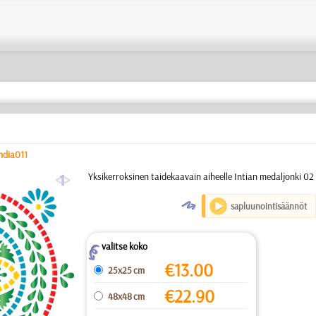
ndia011
a
Yksikerroksinen taidekaavain aiheelle Intian medaljonki 02
O
sapluunointisäännöt
valitse koko
Z
€
13.00
25x25 cm
€
22.90
48x48 cm