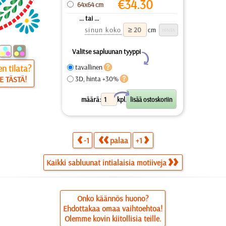
€
34.30
64x64 cm
... tai ...
sinun koko
cm
Valitse sapluunan tyyppi
Y
n tilata?
tavallinen
E TÄSTÄ!
3D, hinta +30%
X
määrä:
kpl.
-1
palaa
+1
Kaikki sabluunat intialaisia motiiveja
Onko käännös huono?
Ehdottakaa omaa vaihtoehtoa!
Olemme kovin kiitollisia teille.