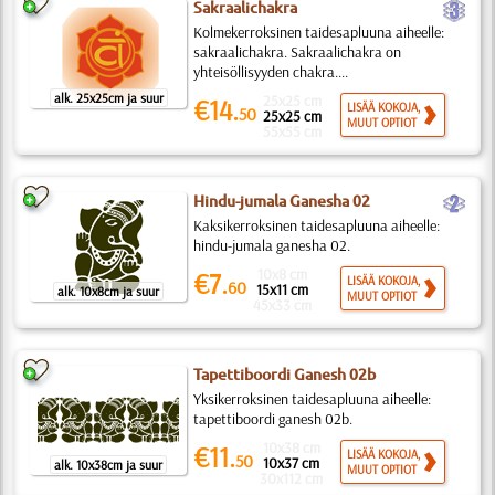
c
Sakraalichakra
Kolmekerroksinen taidesapluuna aiheelle:
sakraalichakra. Sakraalichakra on
yhteisöllisyyden chakra....
alk. 25x25cm ja suur
25x25 cm
€14.
LISÄÄ KOKOJA,
50
25x25 cm
MUUT OPTIOT
55x55 cm
b
Hindu-jumala Ganesha 02
Kaksikerroksinen taidesapluuna aiheelle:
hindu-jumala ganesha 02.
10x8 cm
€7.
LISÄÄ KOKOJA,
60
15x11 cm
alk. 10x8cm ja suur
MUUT OPTIOT
45x33 cm
Tapettiboordi Ganesh 02b
Yksikerroksinen taidesapluuna aiheelle:
tapettiboordi ganesh 02b.
10x38 cm
€11.
LISÄÄ KOKOJA,
50
10x37 cm
alk. 10x38cm ja suur
MUUT OPTIOT
30x112 cm