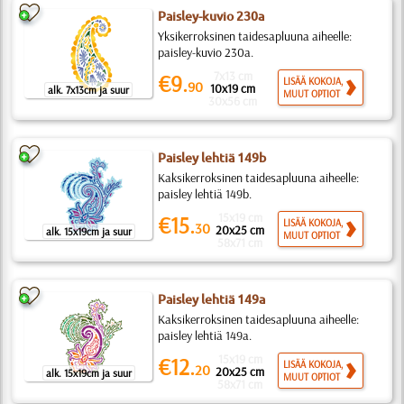
Paisley-kuvio 230a
Yksikerroksinen taidesapluuna aiheelle:
paisley-kuvio 230a.
7x13 cm
€9.
LISÄÄ KOKOJA,
90
10x19 cm
alk. 7x13cm ja suur
MUUT OPTIOT
30x56 cm
Paisley lehtiä 149b
Kaksikerroksinen taidesapluuna aiheelle:
paisley lehtiä 149b.
15x19 cm
€15.
LISÄÄ KOKOJA,
30
20x25 cm
alk. 15x19cm ja suur
MUUT OPTIOT
58x71 cm
Paisley lehtiä 149a
Kaksikerroksinen taidesapluuna aiheelle:
paisley lehtiä 149a.
15x19 cm
€12.
LISÄÄ KOKOJA,
20
20x25 cm
alk. 15x19cm ja suur
MUUT OPTIOT
58x71 cm