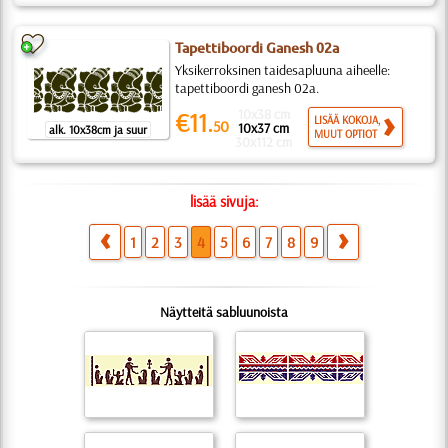
Tapettiboordi Ganesh 02a
Yksikerroksinen taidesapluuna aiheelle:
tapettiboordi ganesh 02a.
10x38 cm
€11.
LISÄÄ KOKOJA,
50
10x37 cm
alk. 10x38cm ja suur
MUUT OPTIOT
30x112 cm
lisää sivuja:
1
2
3
4
5
6
7
8
9
Näytteitä sabluunoista