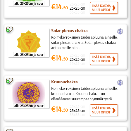
alk. 25x25cm ja suur
25x25 cm
€14.
LISÄÄ KOKOJA,
50
25x25 cm
MUUT OPTIOT
55x55 cm
c
Solar plexus-chakra
Kolmekerroksinen taidesapluuna aiheelle:
solar plexus-chakra. Solar plexus-chakra
antaa meille niin...
alk. 25x25cm ja suur
25x25 cm
€14.
LISÄÄ KOKOJA,
50
25x25 cm
MUUT OPTIOT
55x55 cm
c
Kruunuchakra
Kolmekerroksinen taidesapluuna aiheelle:
kruunuchakra. Kruunuchakra tuo
elämäämme suurempaan ymmärrystä...
alk. 25x25cm ja suur
25x25 cm
€14.
LISÄÄ KOKOJA,
50
25x25 cm
MUUT OPTIOT
55x55 cm