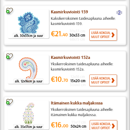
b
Kasmirkuviointi 159
Kaksikerroksinen taidesapluuna aiheelle:
kasmirkuviointi 159.
30x33 cm
€21.
LISÄÄ KOKOJA,
40
30x33 cm
alk. 30x33cm ja suur
MUUT OPTIOT
68x75 cm
Kasmirkuviointi 152a
Yksikerroksinen taidesapluuna aiheelle:
kasmirkuviointi 152a.
12x16 cm
€10.
LISÄÄ KOKOJA,
70
15x20 cm
alk. 12x16cm ja suur
MUUT OPTIOT
30x40 cm
Itämainen kukka maljakossa
Yksikerroksinen taidesapluuna aiheelle:
itämainen kukka maljakossa.
35x17 cm
€16.
LISÄÄ KOKOJA,
00
50x24 cm
alk. 35x17cm ja suur
MUUT OPTIOT