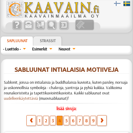
SAPLUUNAT
STRASSIT
- Luettelo -
Esimerkit
Neuvot
SABLUUNAT INTIALAISIA MOTIIVEJA
Sablonit, joissa on intialaisia ja buddhalaisia kuvioita, kuten paisley, norsuja
ja uskonnollisia symboleja - chakroja, yantroja ja pyhiä kukkia. Valikoima
reunakoristeita ja tapettikuviointikuvioita. Kaikki sabluunat ovat
uudelleenkäytettäviä
(muovisabluunat)!
lisää sivuja:
1
2
3
4
5
6
7
8
9