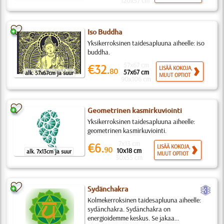
120x57 cm
Iso Buddha
Yksikerroksinen taidesapluuna aiheelle: iso
buddha.
57x67 cm
€32.
LISÄÄ KOKOJA,
80
57x67 cm
alk. 57x67cm ja suur
MUUT OPTIOT
90x106 cm
Geometrinen kasmirkuviointi
Yksikerroksinen taidesapluuna aiheelle:
geometrinen kasmirkuviointi.
7x13 cm
€6.
LISÄÄ KOKOJA,
90
10x18 cm
alk. 7x13cm ja suur
MUUT OPTIOT
30x55 cm
c
Sydänchakra
Kolmekerroksinen taidesapluuna aiheelle:
sydänchakra. Sydänchakra on
energioidemme keskus. Se jakaa...