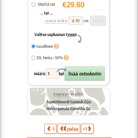
€
29.80
30x112 cm
... tai ...
sinun koko
cm
Valitse sapluunan tyyppi
Y
tavallinen
3D, hinta +30%
X
määrä:
kpl.
Sopivat mallit:
Tapettiboordi Ganesh 02a
Hindu-jumala Ganesha 02
-1
palaa
+1