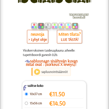
neuvoja
Miten tilata?
> Lyhyt ohje
LUE TÄSTÄ!
Yksikerroksinen taidesapluuna aiheelle:
tapettiboordi ganesh 02b.
O
sabluunaan sisältyvän kuvan
mitat ovat : [korkeus X leveys]!
sapluunointisäännöt
valitse koko
Z
€
11.50
10x37 cm
€
14.50
15x56 cm