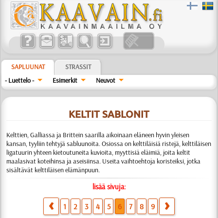
SAPLUUNAT
STRASSIT
- Luettelo -
Esimerkit
Neuvot
KELTIT SABLONIT
Kelttien, Galliassa ja Brittein saarilla aikoinaan eläneen hyvin yleisen
kansan, tyyliin tehtyjä sabluunoita. Osiossa on kelttiläisiä ristejä, kelttiläisen
ligatuurin yhteen kietoutuneita kuvioita, myyttisiä eläimiä, joita keltit
maalasivat koteihinsa ja aseisiinsa. Useita vaihtoehtoja koristeiksi, jotka
sisältävät kelttiläisen elämänpuun.
lisää sivuja:
1
2
3
4
5
6
7
8
9