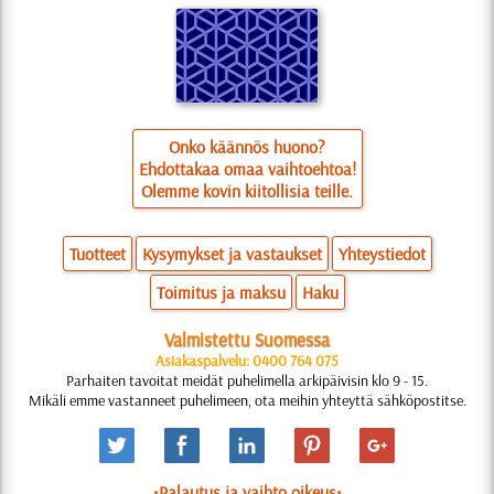
Onko käännös huono?
Ehdottakaa omaa vaihtoehtoa!
Olemme kovin kiitollisia teille.
Tuotteet
Kysymykset ja vastaukset
Yhteystiedot
Toimitus ja maksu
Haku
Valmistettu Suomessa
Asiakaspalvelu: 0400 764 075
Parhaiten tavoitat meidät puhelimella arkipäivisin klo 9 - 15.
Mikäli emme vastanneet puhelimeen, ota meihin yhteyttä sähköpostitse.
•Palautus ja vaihto oikeus•