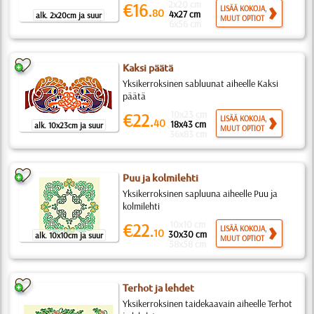
2x20 cm
€16.
LISÄÄ KOKOJA,
80
4x27 cm
alk. 2x20cm ja suur
MUUT OPTIOT
6x56 cm
Kaksi päätä
Yksikerroksinen sabluunat aiheelle Kaksi
päätä
10x23 cm
€22.
LISÄÄ KOKOJA,
40
18x43 cm
alk. 10x23cm ja suur
MUUT OPTIOT
36x83 cm
Puu ja kolmilehti
Yksikerroksinen sapluuna aiheelle Puu ja
kolmilehti
10x10 cm
€22.
LISÄÄ KOKOJA,
10
30x30 cm
alk. 10x10cm ja suur
MUUT OPTIOT
58x58 cm
Terhot ja lehdet
Yksikerroksinen taidekaavain aiheelle Terhot