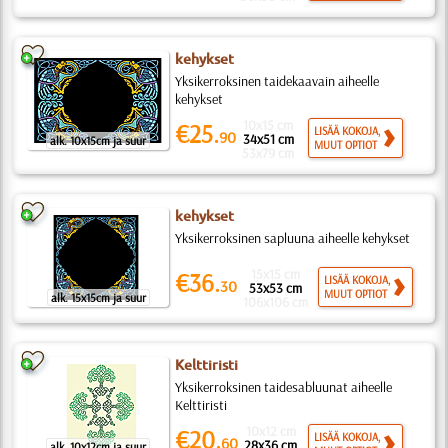
kehykset
Yksikerroksinen taidekaavain aiheelle
kehykset
10x15 cm
€25.
LISÄÄ KOKOJA,
90
34x51 cm
alk. 10x15cm ja suur
MUUT OPTIOT
53x79 cm
kehykset
Yksikerroksinen sapluuna aiheelle kehykset
15x15 cm
€36.
LISÄÄ KOKOJA,
30
53x53 cm
MUUT OPTIOT
alk. 15x15cm ja suur
106x106 cm
Kelttiristi
Yksikerroksinen taidesabluunat aiheelle
Kelttiristi
10x12 cm
€20.
LISÄÄ KOKOJA,
60
28x36 cm
alk. 10x12cm ja suur