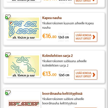
MUUT OPTIOT
53x71 cm
Kapea nauha
Yksikerroksinen kaavain aiheelle Kapea
nauha
10x2 cm
€16.
LISÄÄ KOKOJA,
80
12x3 cm
alk. 10x2cm ja suur
MUUT OPTIOT
28x7 cm
Kolmilehtien sarja 2
Yksikerroksinen sabluuna aiheelle
Kolmilehtien sarja 2
10x4 cm
€13.
LISÄÄ KOKOJA,
00
12x5 cm
alk. 10x4cm ja suur
MUUT OPTIOT
25x11 cm
boordinauha kelttityylissä
Yksikerroksinen sabloni aiheelle
boordinauha kelttityylissä