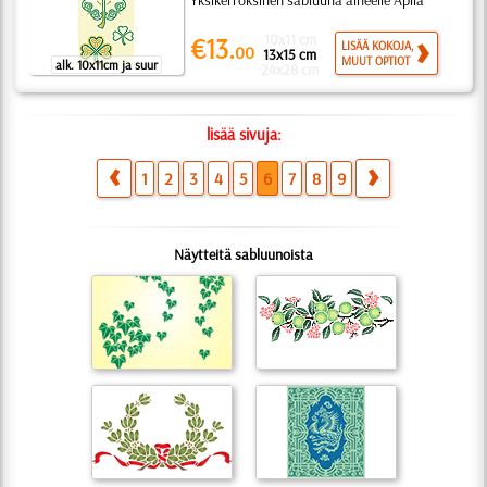
Yksikerroksinen sabluuna aiheelle Apila
10x11 cm
€13.
LISÄÄ KOKOJA,
00
13x15 cm
MUUT OPTIOT
alk. 10x11cm ja suur
24x28 cm
lisää sivuja:
1
2
3
4
5
6
7
8
9
Näytteitä sabluunoista