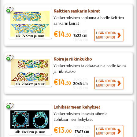
Kelttien sankarin koirat
Yksikerroksinen sapluuna aiheelle Kelttien
sankarin koirat
7x22 cm
€14.
LISÄÄ KOKOJA,
50
7x22 cm
alk. 7x22cm ja suur
MUUT OPTIOT
11x34 cm
Koira ja riikinkukko
Yksikerroksinen taidekaavain aiheelle Koira
ja riikinkukko
20x6 cm
€14.
LISÄÄ KOKOJA,
50
20x6 cm
alk. 20x6cm ja suur
MUUT OPTIOT
51x15 cm
Lohikäärmeen kehykset
Yksikerroksinen kaavain aiheelle
Lohikäärmeen kehykset
10x10 cm
€13.
LISÄÄ KOKOJA,
00
17x17 cm
alk. 10x10cm ja suur
MUUT OPTIOT
30x30 cm