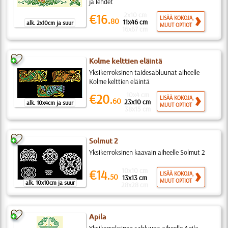
ja lehdet
2x10 cm
€16.
LISÄÄ KOKOJA,
80
11x46 cm
alk. 2x10cm ja suur
MUUT OPTIOT
16x67 cm
Kolme kelttien eläintä
Yksikerroksinen taidesabluunat aiheelle
Kolme kelttien eläintä
10x4 cm
€20.
LISÄÄ KOKOJA,
60
23x10 cm
alk. 10x4cm ja suur
MUUT OPTIOT
38x15 cm
Solmut 2
Yksikerroksinen kaavain aiheelle Solmut 2
10x10 cm
€14.
LISÄÄ KOKOJA,
50
13x13 cm
MUUT OPTIOT
alk. 10x10cm ja suur
28x28 cm
Apila