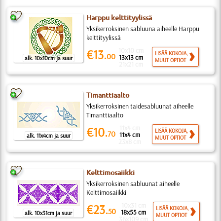
Harppu kelttityylissä
Yksikerroksinen sabluuna aiheelle Harppu
kelttityylissä
10x10 cm
€13.
LISÄÄ KOKOJA,
00
13x13 cm
alk. 10x10cm ja suur
MUUT OPTIOT
21x21 cm
Timanttiaalto
Yksikerroksinen taidesabluunat aiheelle
Timanttiaalto
11x4 cm
€10.
LISÄÄ KOKOJA,
70
11x4 cm
alk. 11x4cm ja suur
MUUT OPTIOT
23x8 cm
Kelttimosaiikki
Yksikerroksinen sabluunat aiheelle
Kelttimosaiikki
10x31 cm
€23.
LISÄÄ KOKOJA,
50
18x55 cm
alk. 10x31cm ja suur
MUUT OPTIOT
36x109 cm