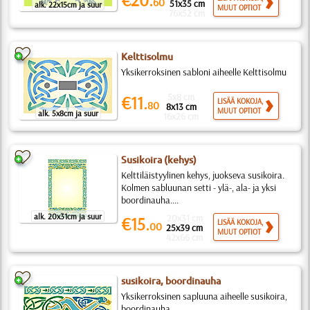
60
51x35 cm
alk. 22x15cm ja suur
MUUT OPTIOT
76x52 cm
Kelttisolmu
Yksikerroksinen sabloni aiheelle Kelttisolmu
5x8 cm
€11.
LISÄÄ KOKOJA,
80
8x13 cm
MUUT OPTIOT
alk. 5x8cm ja suur
16x26 cm
Susikoira (kehys)
Kelttiläistyylinen kehys, juokseva susikoira.
Kolmen sabluunan setti - ylä-, ala- ja yksi
boordinauha....
alk. 20x31cm ja suur
20x31 cm
€15.
LISÄÄ KOKOJA,
00
25x39 cm
MUUT OPTIOT
42x66 cm
susikoira, boordinauha
Yksikerroksinen sapluuna aiheelle susikoira,
boordinauha