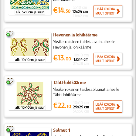
5x10 cm
€14.
LISÄÄ KOKOJA,
50
12x24 cm
alk. 5x10cm ja suur
MUUT OPTIOT
21x42 cm
Hevonen ja lohikäärme
Yksikerroksinen taidekaavain aiheelle
Hevonen ja lohikäärme
10x10 cm
€13.
LISÄÄ KOKOJA,
00
13x14 cm
alk. 10x10cm ja suur
MUUT OPTIOT
27x28 cm
Tähti-lohikäärme
Yksikerroksinen taidesabluunat aiheelle
Tähti-lohikäärme
10x10 cm
€22.
LISÄÄ KOKOJA,
10
29x29 cm
alk. 10x10cm ja suur
MUUT OPTIOT
56x56 cm
Solmut 1