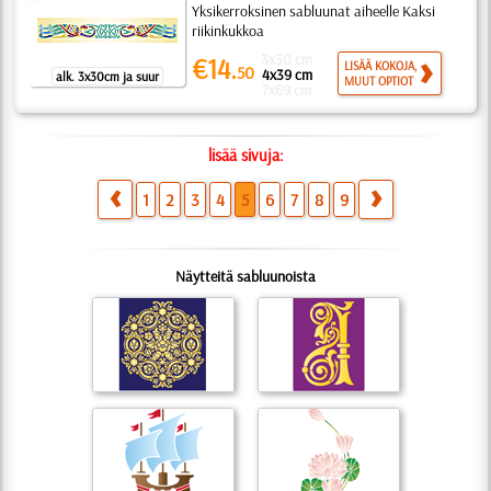
Yksikerroksinen sabluunat aiheelle Kaksi
riikinkukkoa
3x30 cm
€14.
LISÄÄ KOKOJA,
50
4x39 cm
alk. 3x30cm ja suur
MUUT OPTIOT
7x69 cm
lisää sivuja:
1
2
3
4
5
6
7
8
9
Näytteitä sabluunoista