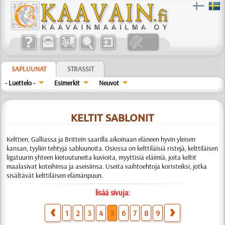
SAPLUUNAT
STRASSIT
- Luettelo -
Esimerkit
Neuvot
KELTIT SABLONIT
Kelttien, Galliassa ja Brittein saarilla aikoinaan eläneen hyvin yleisen
kansan, tyyliin tehtyjä sabluunoita. Osiossa on kelttiläisiä ristejä, kelttiläisen
ligatuurin yhteen kietoutuneita kuvioita, myyttisiä eläimiä, joita keltit
maalasivat koteihinsa ja aseisiinsa. Useita vaihtoehtoja koristeiksi, jotka
sisältävät kelttiläisen elämänpuun.
lisää sivuja:
1
2
3
4
5
6
7
8
9