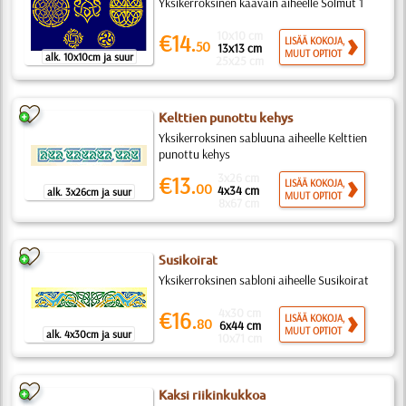
Yksikerroksinen kaavain aiheelle Solmut 1
10x10 cm
€14.
LISÄÄ KOKOJA,
50
13x13 cm
MUUT OPTIOT
alk. 10x10cm ja suur
25x25 cm
Kelttien punottu kehys
Yksikerroksinen sabluuna aiheelle Kelttien
punottu kehys
3x26 cm
€13.
LISÄÄ KOKOJA,
00
4x34 cm
alk. 3x26cm ja suur
MUUT OPTIOT
8x67 cm
Susikoirat
Yksikerroksinen sabloni aiheelle Susikoirat
4x30 cm
€16.
LISÄÄ KOKOJA,
80
6x44 cm
MUUT OPTIOT
alk. 4x30cm ja suur
10x71 cm
Kaksi riikinkukkoa