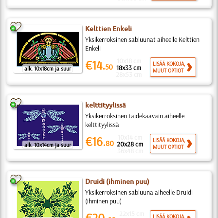
Kelttien Enkeli
Yksikerroksinen sabluunat aiheelle Kelttien
Enkeli
10x18 cm
€14.
LISÄÄ KOKOJA,
50
18x33 cm
alk. 10x18cm ja suur
MUUT OPTIOT
28x53 cm
kelttityylissä
Yksikerroksinen taidekaavain aiheelle
kelttityylissä
10x14 cm
€16.
LISÄÄ KOKOJA,
80
20x28 cm
alk. 10x14cm ja suur
MUUT OPTIOT
36x48 cm
Druidi (ihminen puu)
Yksikerroksinen sabluuna aiheelle Druidi
(ihminen puu)
22x15 cm
€20.
LISÄÄ KOKOJA,