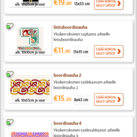
€19.
LISÄÄ KOKOJA,
80
13x33 cm
alk. 10x25cm ja suur
MUUT OPTIOT
20x53 cm
lintuboordinauha
Yksikerroksinen sapluuna aiheelle
lintuboordinauha
10x10 cm
€11.
LISÄÄ KOKOJA,
90
15x15 cm
alk. 10x10cm ja suur
MUUT OPTIOT
30x30 cm
boordinauha 2
Yksikerroksinen taidekaavain aiheelle
boordinauha 2
10x53 cm
€15.
LISÄÄ KOKOJA,
30
8x43 cm
alk. 10x53cm ja suur
MUUT OPTIOT
16x85 cm
boordinauha 4
Yksikerroksinen taidesabluunat aiheelle
boordinauha 4