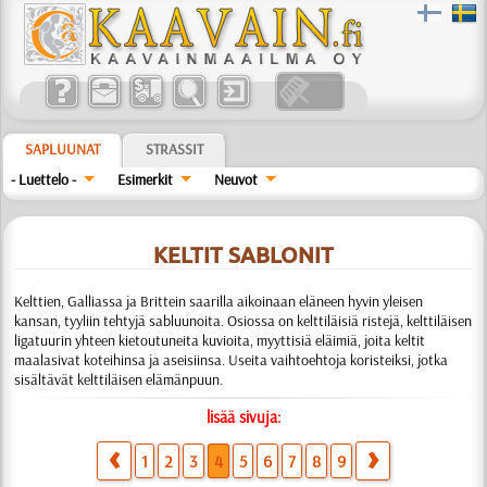
SAPLUUNAT
STRASSIT
- Luettelo -
Esimerkit
Neuvot
KELTIT SABLONIT
Kelttien, Galliassa ja Brittein saarilla aikoinaan eläneen hyvin yleisen
kansan, tyyliin tehtyjä sabluunoita. Osiossa on kelttiläisiä ristejä, kelttiläisen
ligatuurin yhteen kietoutuneita kuvioita, myyttisiä eläimiä, joita keltit
maalasivat koteihinsa ja aseisiinsa. Useita vaihtoehtoja koristeiksi, jotka
sisältävät kelttiläisen elämänpuun.
lisää sivuja:
1
2
3
4
5
6
7
8
9