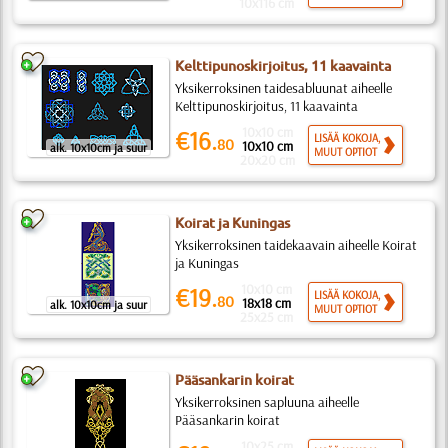
10x116 cm
Kelttipunoskirjoitus, 11 kaavainta
Yksikerroksinen taidesabluunat aiheelle
Kelttipunoskirjoitus, 11 kaavainta
10x10 cm
€16.
LISÄÄ KOKOJA,
80
10x10 cm
alk. 10x10cm ja suur
MUUT OPTIOT
20x20 cm
Koirat ja Kuningas
Yksikerroksinen taidekaavain aiheelle Koirat
ja Kuningas
10x10 cm
€19.
LISÄÄ KOKOJA,
80
18x18 cm
alk. 10x10cm ja suur
MUUT OPTIOT
25x25 cm
Pääsankarin koirat
Yksikerroksinen sapluuna aiheelle
Pääsankarin koirat
10x25 cm