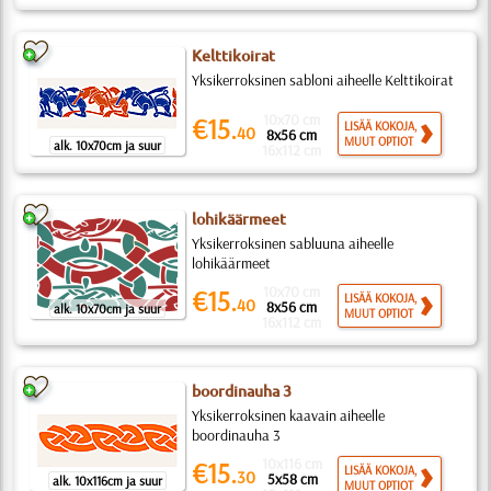
Kelttikoirat
Yksikerroksinen sabloni aiheelle Kelttikoirat
10x70 cm
€15.
LISÄÄ KOKOJA,
40
8x56 cm
MUUT OPTIOT
alk. 10x70cm ja suur
16x112 cm
lohikäärmeet
Yksikerroksinen sabluuna aiheelle
lohikäärmeet
10x70 cm
€15.
LISÄÄ KOKOJA,
40
8x56 cm
alk. 10x70cm ja suur
MUUT OPTIOT
16x112 cm
boordinauha 3
Yksikerroksinen kaavain aiheelle
boordinauha 3
10x116 cm
€15.
LISÄÄ KOKOJA,
30
5x58 cm
alk. 10x116cm ja suur
MUUT OPTIOT