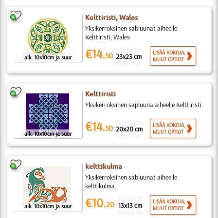
Kelttiristi, Wales
Yksikerroksinen sabluunat aiheelle
Kelttiristi, Wales
10x10 cm
€14.
LISÄÄ KOKOJA,
50
23x23 cm
alk. 10x10cm ja suur
MUUT OPTIOT
53x53 cm
Kelttiristi
Yksikerroksinen sapluuna aiheelle Kelttiristi
10x10 cm
€14.
LISÄÄ KOKOJA,
50
20x20 cm
MUUT OPTIOT
alk. 10x10cm ja suur
53x53 cm
kelttikulma
Yksikerroksinen sabluunat aiheelle
kelttikulma
10x10 cm
€10.
LISÄÄ KOKOJA,
20
13x13 cm
alk. 10x10cm ja suur
MUUT OPTIOT
26x26 cm