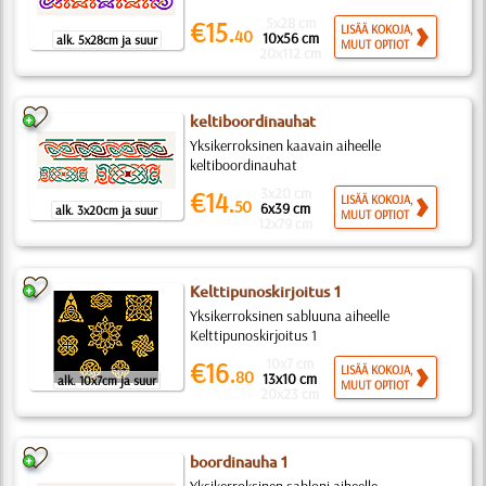
5x28 cm
€15.
LISÄÄ KOKOJA,
40
10x56 cm
alk. 5x28cm ja suur
MUUT OPTIOT
20x112 cm
keltiboordinauhat
Yksikerroksinen kaavain aiheelle
keltiboordinauhat
3x20 cm
€14.
LISÄÄ KOKOJA,
50
6x39 cm
alk. 3x20cm ja suur
MUUT OPTIOT
12x79 cm
Kelttipunoskirjoitus 1
Yksikerroksinen sabluuna aiheelle
Kelttipunoskirjoitus 1
10x7 cm
€16.
LISÄÄ KOKOJA,
80
13x10 cm
alk. 10x7cm ja suur
MUUT OPTIOT
20x23 cm
boordinauha 1