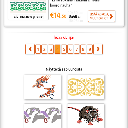
Yksikerroksinen sabloni aiheelle
boordinauha 1
10x60 cm
€14.
LISÄÄ KOKOJA,
50
8x48 cm
alk. 10x60cm ja suur
MUUT OPTIOT
16x96 cm
lisää sivuja:
1
2
3
4
5
6
7
8
9
Näytteitä sabluunoista