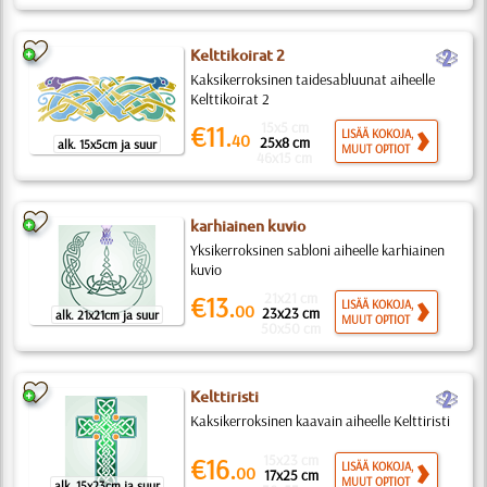
b
Kelttikoirat 2
Kaksikerroksinen taidesabluunat aiheelle
Kelttikoirat 2
15x5 cm
€11.
LISÄÄ KOKOJA,
40
25x8 cm
alk. 15x5cm ja suur
MUUT OPTIOT
46x15 cm
karhiainen kuvio
Yksikerroksinen sabloni aiheelle karhiainen
kuvio
21x21 cm
€13.
LISÄÄ KOKOJA,
00
23x23 cm
alk. 21x21cm ja suur
MUUT OPTIOT
50x50 cm
b
Kelttiristi
Kaksikerroksinen kaavain aiheelle Kelttiristi
15x23 cm
€16.
LISÄÄ KOKOJA,
00
17x25 cm
MUUT OPTIOT
alk. 15x23cm ja suur