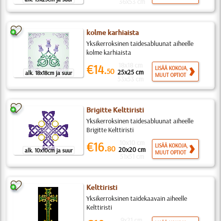
36x53 cm
kolme karhiaista
Yksikerroksinen taidesabluunat aiheelle
kolme karhiaista
18x18 cm
€14.
LISÄÄ KOKOJA,
50
25x25 cm
alk. 18x18cm ja suur
MUUT OPTIOT
53x53 cm
Brigitte Kelttiristi
Yksikerroksinen taidesabluunat aiheelle
Brigitte Kelttiristi
10x10 cm
€16.
LISÄÄ KOKOJA,
80
20x20 cm
alk. 10x10cm ja suur
MUUT OPTIOT
51x51 cm
Kelttiristi
Yksikerroksinen taidekaavain aiheelle
Kelttiristi
9x21 cm