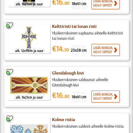
€16.
LISÄÄ KOKOJA,
80
18x41 cm
alk. 9x21cm ja suur
MUUT OPTIOT
38x81 cm
Kelttiristi tai Ionan risti
Yksikerroksinen sapluuna aiheelle Kelttiristi
tai Ionan risti
12x19 cm
€14.
LISÄÄ KOKOJA,
50
23x38 cm
alk. 12x19cm ja suur
MUUT OPTIOT
51x81 cm
Glendalough kivi
Yksikerroksinen sabluunat aiheelle
Glendalough kivi
9x21 cm
€16.
LISÄÄ KOKOJA,
80
18x41 cm
alk. 9x21cm ja suur
MUUT OPTIOT
36x81 cm
Kolme ristia
Yksikerroksinen sabloni aiheelle Kolme ristia