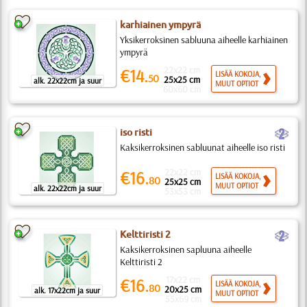
karhiainen ympyrä
Yksikerroksinen sabluuna aiheelle karhiainen
ympyrä
22x22 cm
€14.
LISÄÄ KOKOJA,
50
25x25 cm
alk. 22x22cm ja suur
MUUT OPTIOT
60x60 cm
b
iso risti
Kaksikerroksinen sabluunat aiheelle iso risti
22x22 cm
€16.
LISÄÄ KOKOJA,
80
25x25 cm
MUUT OPTIOT
alk. 22x22cm ja suur
53x53 cm
b
Kelttiristi 2
Kaksikerroksinen sapluuna aiheelle
Kelttiristi 2
17x22 cm
€16.
LISÄÄ KOKOJA,
80
20x25 cm
alk. 17x22cm ja suur
MUUT OPTIOT
55x69 cm