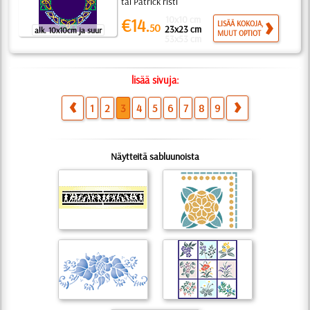
tai Patrick risti
10x10 cm
€14.
LISÄÄ KOKOJA,
50
23x23 cm
alk. 10x10cm ja suur
MUUT OPTIOT
53x53 cm
lisää sivuja:
1
2
3
4
5
6
7
8
9
Näytteitä sabluunoista