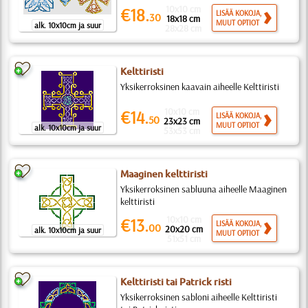
10x10 cm
€18.
LISÄÄ KOKOJA,
30
18x18 cm
MUUT OPTIOT
alk. 10x10cm ja suur
28x28 cm
Kelttiristi
Yksikerroksinen kaavain aiheelle Kelttiristi
10x10 cm
€14.
LISÄÄ KOKOJA,
50
23x23 cm
MUUT OPTIOT
alk. 10x10cm ja suur
53x53 cm
Maaginen kelttiristi
Yksikerroksinen sabluuna aiheelle Maaginen
kelttiristi
10x10 cm
€13.
LISÄÄ KOKOJA,
00
20x20 cm
alk. 10x10cm ja suur
MUUT OPTIOT
51x51 cm
Kelttiristi tai Patrick risti
Yksikerroksinen sabloni aiheelle Kelttiristi