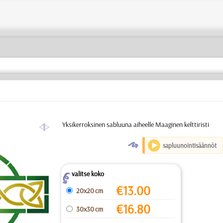
a
Yksikerroksinen sabluuna aiheelle Maaginen kelttiristi
O
sapluunointisäännöt
valitse koko
Z
€
13.00
20x20 cm
€
16.80
30x30 cm