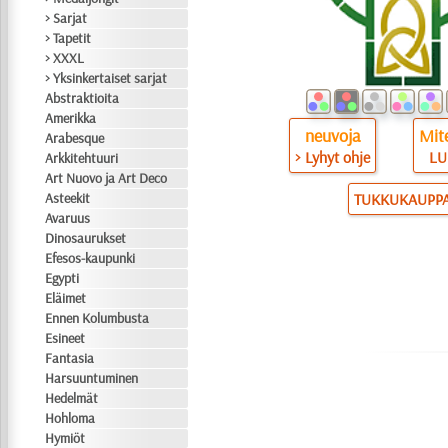
> Sarjat
> Tapetit
> XXXL
> Yksinkertaiset sarjat
Abstraktioita
Amerikka
neuvoja
Mite
Arabesque
> Lyhyt ohje
LU
Arkkitehtuuri
Art Nuovo ja Art Deco
Asteekit
TUKKUKAUPP
Avaruus
Dinosaurukset
Efesos-kaupunki
Egypti
Eläimet
Ennen Kolumbusta
Esineet
Fantasia
Harsuuntuminen
Hedelmät
Hohloma
Hymiöt