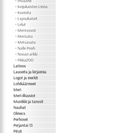
Intiaanit
Keijukaisten Linna
Kuvioita
Lapsukaiset
Lelut
Merirosvot
Merisatu
Metsäsatu
Nalle Pooh
Nooan arkki
PikkuZOO
Latinos
Lauseita ja kirjaimia
Logot ja merkit
Lohikäärmeet
Meri
Meri-illuusiot
Musiikki ja tanssit
Nauhat
Olmecs
Perhoset
Perjantai 13
Pitsit