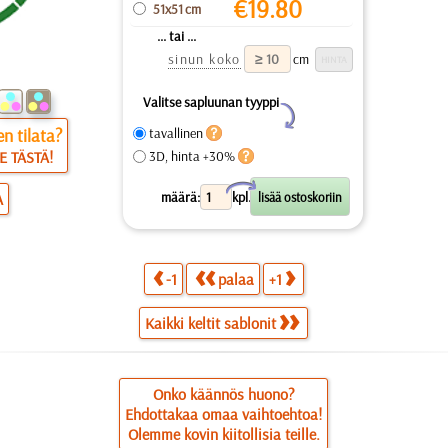
€
19.80
51x51 cm
... tai ...
sinun koko
cm
Valitse sapluunan tyyppi
Y
n tilata?
tavallinen
E TÄSTÄ!
3D, hinta +30%
X
määrä:
kpl.
A
-1
palaa
+1
Kaikki keltit sablonit
Onko käännös huono?
Ehdottakaa omaa vaihtoehtoa!
Olemme kovin kiitollisia teille.