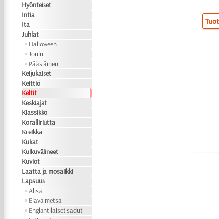
Hyönteiset
Intia
Tuot
Itä
Juhlat
Halloween
Joulu
Pääsiäinen
Keijukaiset
Keittiö
Keltit
Keskiajat
Klassikko
Koralliriutta
Kreikka
Kukat
Kulkuvälineet
Kuviot
Laatta ja mosaiikki
Lapsuus
Alisa
Elävä metsä
Englantilaiset sadut