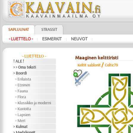
SAPLUUNAT
STRASSIT
- LUETTELO -
ESIMERKIT
NEUVOT
|
|
|
- LUETTELO -
Maaginen kelttiristi
! ALE !
/
Keltit sablonit
Celtic79
> > Oma teksti
> Boordi
Erilaista
Etninen
Fauna
Flora
Klassikko ja moderni
Kuvioita
Lapsien
Meri
> Kulmat
> Medaljongit