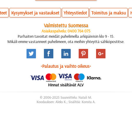
teet
Kysymykset ja vastaukset
Yhteystiedot
Toimitus ja maksu
Valmistettu Suomessa
Asiakaspalvelu: 0400 764 075
Parhaiten tavoitat meidät puhelimella arkipäivisin klo 9 - 15.
Mikäli emme vastanneet puhelimeen, ota meihin yhteyttä sähköpostitse.
•Palautus ja vaihto oikeus•
Hinnat sisältävät ALV
© 2006-2025 Suunnittelu: Natali M.
Koodauksen: Aleks K.; Sisältöä: Konsta A.