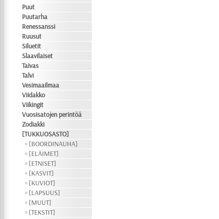
Puut
Puutarha
Renessanssi
Ruusut
Siluetit
Slaavilaiset
Taivas
Talvi
Vesimaailmaa
Viidakko
Viikingit
Vuosisatojen perintöä
Zodiakki
[TUKKUOSASTO]
[BOORDINAUHA]
[ELÄIMET]
[ETNISET]
[KASVIT]
[KUVIOT]
[LAPSUUS]
[MUUT]
[TEKSTIT]