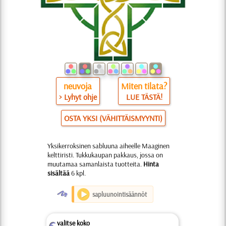
neuvoja
Miten tilata?
> Lyhyt ohje
LUE TÄSTÄ!
OSTA YKSI (VÄHITTÄISMYYNTI)
Yksikerroksinen sabluuna aiheelle Maaginen
kelttiristi. Tukkukaupan pakkaus, jossa on
muutamaa samanlaista tuotteita.
Hinta
sisältää
6 kpl.
O
sapluunointisäännöt
valitse koko