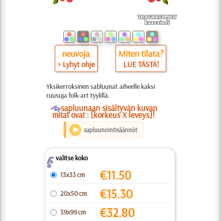
neuvoja
Miten tilata?
> Lyhyt ohje
LUE TÄSTÄ!
Yksikerroksinen sabluunat aiheelle kaksi
ruusuja folk-art tyylillä.
O
sapluunaan sisältyvän kuvan
mitat ovat : [korkeus X leveys]!
sapluunointisäännöt
valitse koko
Z
€
11.50
13x33 cm
€
15.30
20x50 cm
€
32.80
39x99 cm