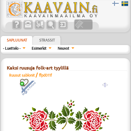
SAPLUUNAT
STRASSIT
- Luettelo -
Esimerkit
Neuvot
Kaksi ruusuja folk-art tyylillä
/
Ruusut sablonit
ffpd011f
a