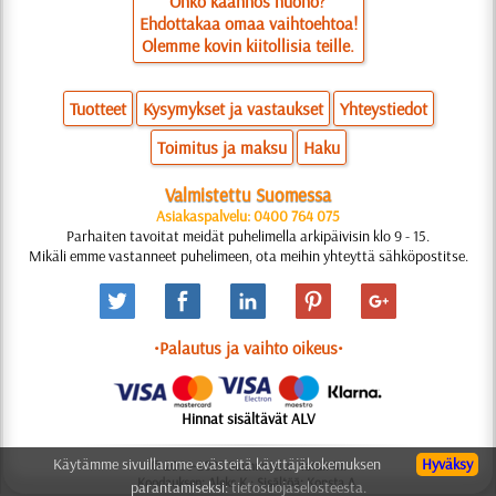
Onko käännös huono?
Ehdottakaa omaa vaihtoehtoa!
Olemme kovin kiitollisia teille.
Tuotteet
Kysymykset ja vastaukset
Yhteystiedot
Toimitus ja maksu
Haku
Valmistettu Suomessa
Asiakaspalvelu: 0400 764 075
Parhaiten tavoitat meidät puhelimella arkipäivisin klo 9 - 15.
Mikäli emme vastanneet puhelimeen, ota meihin yhteyttä sähköpostitse.
•Palautus ja vaihto oikeus•
Hinnat sisältävät ALV
Käytämme sivuillamme evästeitä käyttäjäkokemuksen
Hyväksy
© 2006-2025 Suunnittelu: Natali M.
Koodauksen: Aleks K.; Sisältöä: Konsta A.
parantamiseksi:
tietosuojaselosteesta.