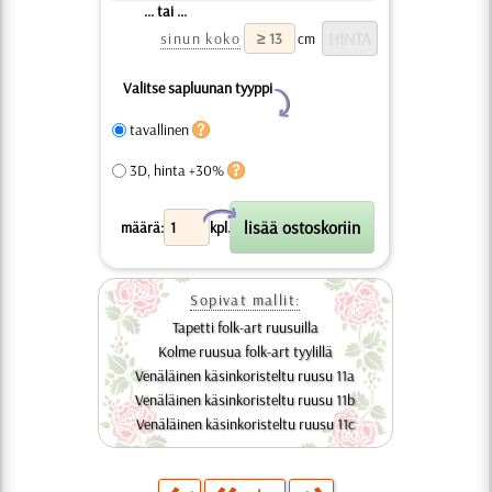
... tai ...
sinun koko
cm
Valitse sapluunan tyyppi
Y
tavallinen
3D, hinta +30%
X
määrä:
kpl.
Sopivat mallit:
Tapetti folk-art ruusuilla
Kolme ruusua folk-art tyylillä
Venäläinen käsinkoristeltu ruusu 11a
Venäläinen käsinkoristeltu ruusu 11b
Venäläinen käsinkoristeltu ruusu 11c