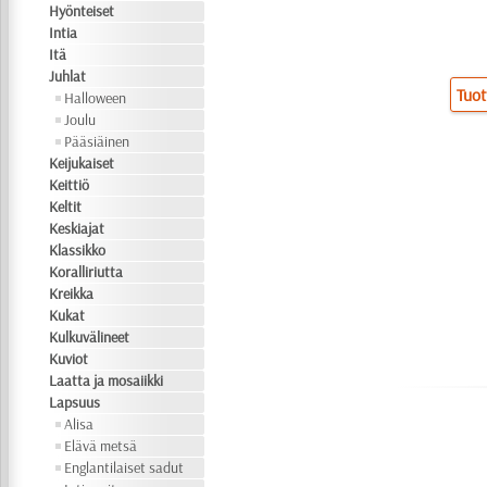
Hyönteiset
Intia
Itä
Juhlat
Tuot
Halloween
Joulu
Pääsiäinen
Keijukaiset
Keittiö
Keltit
Keskiajat
Klassikko
Koralliriutta
Kreikka
Kukat
Kulkuvälineet
Kuviot
Laatta ja mosaiikki
Lapsuus
Alisa
Elävä metsä
Englantilaiset sadut