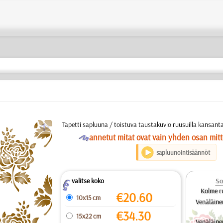
a
Tapetti sapluuna / toistuva taustakuvio ruusuilla kansantai
O
annetut mitat ovat vain yhden osan mitt
sapluunointisäännöt
valitse koko
So
Z
Kolme ru
€
20.60
10x15 cm
Venäläine
€
34.30
15x22 cm
Venäläine