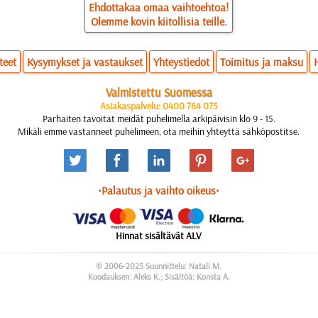
Ehdottakaa omaa vaihtoehtoa!
Olemme kovin kiitollisia teille.
teet
Kysymykset ja vastaukset
Yhteystiedot
Toimitus ja maksu
Valmistettu Suomessa
Asiakaspalvelu: 0400 764 075
Parhaiten tavoitat meidät puhelimella arkipäivisin klo 9 - 15.
Mikäli emme vastanneet puhelimeen, ota meihin yhteyttä sähköpostitse.
•Palautus ja vaihto oikeus•
Hinnat sisältävät ALV
© 2006-2025 Suunnittelu: Natali M.
Koodauksen: Aleks K.; Sisältöä: Konsta A.