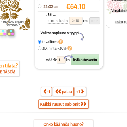
€
64.10
22x32 cm
Venäläine
... tai ...
sinun koko
cm
Kaksi ru
Valitse sapluunan tyyppi
Y
tavallinen
3D, hinta +30%
X
määrä:
kpl.
n tilata?
E TÄSTÄ!
-1
palaa
+1
Kaikki ruusut sablonit
Onko käännös huono?