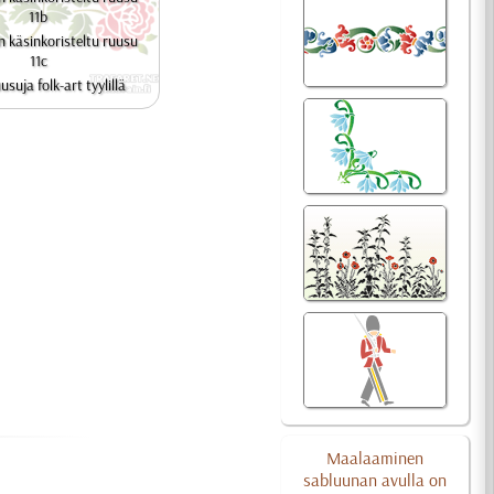
11b
n käsinkoristeltu ruusu
11c
usuja folk-art tyylillä
Maalaaminen
sabluunan avulla on