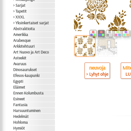
> Sarjat
> Tapetit
> XXXL
> Yksinkertaiset sarjat
Abstraktioita
Amerikka
Arabesque
Arkkitehtuuri
Art Nuovo ja Art Deco
Asteekit
Avaruus
neuvoja
Mite
Dinosaurukset
> Lyhyt ohje
LU
Efesos-kaupunki
Egypti
Eläimet
Ennen Kolumbusta
Esineet
Fantasia
Harsuuntuminen
Hedelmät
Hohloma
Hymiöt