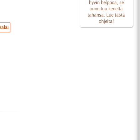
hyvin helppoa, se
onnistuu keneltä
tahansa. Lue tästä
ohjeita!
Haku