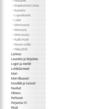
Intiaanit
Keijukaisten Linna
Kuvioita
Lapsukaiset
Lelut
Merirosvot
Merisatu
Metsäsatu
Nalle Pooh
Nooan arkki
PikkuZOO
Latinos
Lauseita ja kirjaimia
Logot ja merkit
Lohikäärmeet
Meri
Meri-illuusiot
Musiikki ja tanssit
Nauhat
Olmecs
Perhoset
Perjantai 13
Pitsit