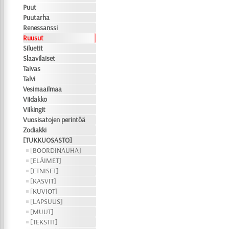
Puut
Puutarha
Renessanssi
Ruusut
Siluetit
Slaavilaiset
Taivas
Talvi
Vesimaailmaa
Viidakko
Viikingit
Vuosisatojen perintöä
Zodiakki
[TUKKUOSASTO]
[BOORDINAUHA]
[ELÄIMET]
[ETNISET]
[KASVIT]
[KUVIOT]
[LAPSUUS]
[MUUT]
[TEKSTIT]