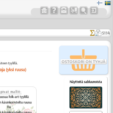
5114
OSTOSKORI ON TYHJÄ
teen tyylillä.
oja (yksi ruusu)
Näytteitä sabluunoista
pivat mallit:
usua folk-art tyylillä
n käsinkoristeltu ruusu
11a
n käsinkoristeltu ruusu