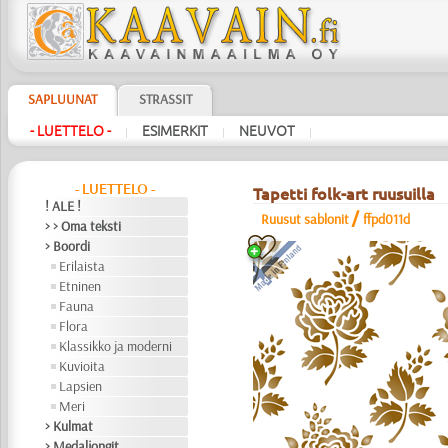
SAPLUUNAT
STRASSIT
- LUETTELO -
ESIMERKIT
NEUVOT
|
|
|
- LUETTELO -
Tapetti folk-art ruusuilla
! ALE !
/
Ruusut sablonit
ffpd011d
> > Oma teksti
> Boordi
Erilaista
Etninen
Fauna
Flora
Klassikko ja moderni
Kuvioita
Lapsien
Meri
> Kulmat
> Medaljongit