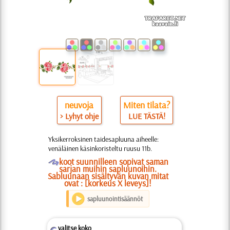
neuvoja
Miten tilata?
> Lyhyt ohje
LUE TÄSTÄ!
Yksikerroksinen taidesapluuna aiheelle:
venäläinen käsinkoristeltu ruusu 11b.
O
koot suunnilleen sopivat saman
sarjan muihin sapluunoihin.
Sabluunaan sisältyvän kuvan mitat
ovat : [korkeus X leveys]!
sapluunointisäännöt
valitse koko