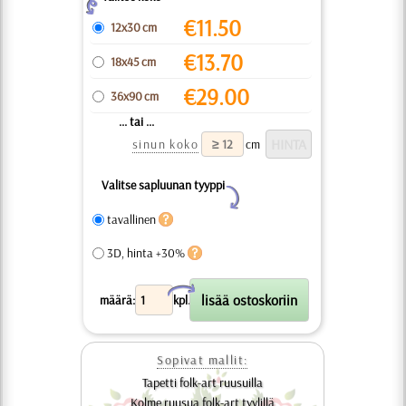
Z
€
11.50
12x30 cm
€
13.70
18x45 cm
€
29.00
36x90 cm
... tai ...
sinun koko
cm
Valitse sapluunan tyyppi
Y
tavallinen
3D, hinta +30%
X
määrä:
kpl.
Sopivat mallit:
Tapetti folk-art ruusuilla
Kolme ruusua folk-art tyylillä