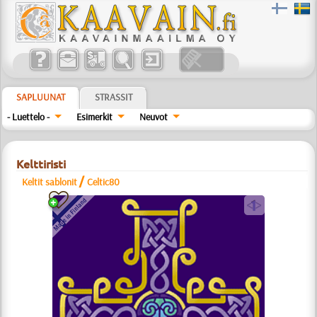
SAPLUUNAT
STRASSIT
- Luettelo -
Esimerkit
Neuvot
Kelttiristi
/
Keltit sablonit
Celtic80
a