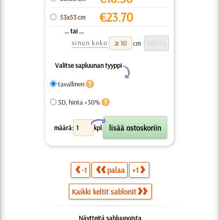
€
23.70
53x53 cm
... tai ...
sinun koko
cm
Valitse sapluunan tyyppi
Y
tavallinen
3D, hinta +30%
X
määrä:
kpl.
-1
palaa
+1
Kaikki keltit sablonit
Näytteitä sabluunoista