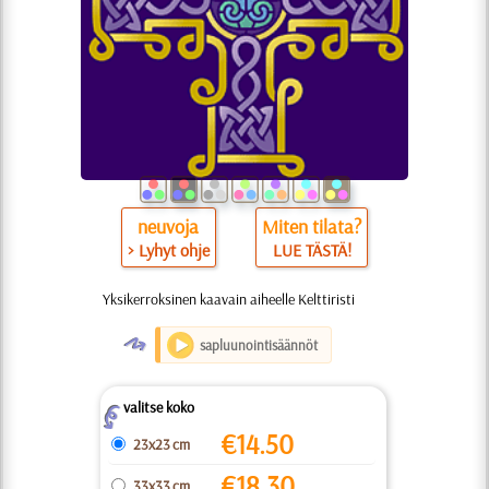
neuvoja
Miten tilata?
> Lyhyt ohje
LUE TÄSTÄ!
Yksikerroksinen kaavain aiheelle Kelttiristi
O
sapluunointisäännöt
valitse koko
Z
€
14.50
23x23 cm
€
18.30
33x33 cm