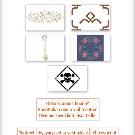
Onko käännös huono?
Ehdottakaa omaa vaihtoehtoa!
Olemme kovin kiitollisia teille.
Tuotteet
Kysymykset ja vastaukset
Yhteystiedot